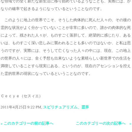
な領域での全く新たな新生活に移り始めているようなことも、実際には、か
なりの確率で起きるようになっているということなのです。
このように地上の世界でこそ、そうした肉体的に死んだ人々の、その後の
霊的な状況がよく分かっていないことが非常に多いので、誰かの肉体的な死
によって、残された人々が、ものすごく落胆して、絶望的に感じたり、ある
いは、ものすごく深い悲しみに襲われることも多いのではないか、と私は思
うのですが、実際には、そうして亡くなった人々の中には、現在、この地上
の世界の人々には、全く予想も出来ないような素晴らしい新世界での生活を
満喫していることすら現実にある、というのが、現在のアセンションを控え
た霊的世界の現状になっているということなのです。
Ｃｅｃｙｅ（セスィエ）
2011年4月25日 9:22 PM,
スピリチュアリズム、霊界
« このカテゴリーの前の記事へ
このカテゴリーの次の記事へ »