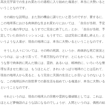
高次元宇宙での生まれ変わりの過程に入り始めた魂達が、本当に大勢いると
いうことなのです。
その細かな説明は、また別の機会に譲りたいと思うのですが、要するに、
この地球系における肉体的な生まれ変わりにおいては、「自分が当初、予定
していた魂の学びは、もうすでに完全に終了した」とか、「自分が当初、予
定していた自分のミッションは、もうすでに、ほぼ完全に達成し終えた」と
いうような人達が、現在の地球には、本当に大勢いるということなのです。
そうした人々については、その時の死因、というか、肉体的な死亡状況と
いうのは、はっきり言って、千差万別なのですが、とにもかくにも、そのよ
うな形で肉体的に死んだ後には、霊的、あるいは、精神的に、いろいろな整
理を済ませた後には、もうほとんど、きれいさっぱり地球のことは忘れて、
現在の地球人から見ると、もう完全に天国の生活としか言いようのないよう
な、この地球以外の別世界での新生活を始めている魂達が、本当に大勢いる
ということなのです。
それというのは、現在の地球人の宗教や霊的な価値観としては、これは、
ほとんど夢物語のような話になるのでしょうが、人間というのは、偶然の結