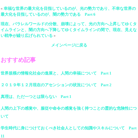
«
幸福な世界の最大化を目指しているのが、光の勢力であり、不幸な世界の
最大化を目指しているのが、闇の勢力である Part 6
現在、パラレルワールドの分散、崩壊によって、光の方向へ上昇してゆくタ
イムラインと、闇の方向へ下降してゆくタイムラインの間で、現在、見えな
い戦争が繰り広げられている
»
メインページに戻る
おすすめ記事
世界規模の情報化社会の進展と、人間の幸福について Part 1
２０１９年１２月現在のアセンションの状況について Part 2
真理は、ただ一つとは限らない Part 1
人間の上下の感覚や、服従や命令の感覚を強く持つことの霊的な危険性につ
いて
学生時代に身につけておくべき社会人としての知識やスキルについて Part
11