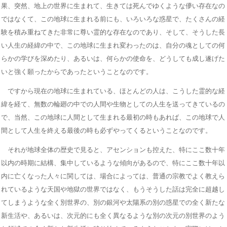
果、突然、地上の世界に生まれて、生きては死んでゆくような儚い存在なの
ではなくて、この地球に生まれる前にも、いろいろな惑星で、たくさんの経
験を積み重ねてきた非常に尊い霊的な存在なのであり、そして、そうした長
い人生の経緯の中で、この地球に生まれ変わったのは、自分の魂としての何
らかの学びを深めたり、あるいは、何らかの使命を、どうしても成し遂げた
いと強く願ったからであったということなのです。
ですから現在の地球に生まれている、ほとんどの人は、こうした霊的な経
緯を経て、無数の輪廻の中での人間や生物としての人生を送ってきているの
で、当然、この地球に人間として生まれる最初の時もあれば、この地球で人
間として人生を終える最後の時も必ずやってくるということなのです。
それが地球全体の歴史で見ると、アセンションも控えた、特にここ数十年
以内の時期に結構、集中しているような傾向があるので、特にここ数十年以
内に亡くなった人々に関しては、場合によっては、普通の宗教でよく教えら
れているような天国や地獄の世界ではなく、もうそうした話は完全に超越し
てしまうような全く別世界の、別の銀河や太陽系の別の惑星での全く新たな
新生活や、あるいは、次元的にも全く異なるような別の次元の別世界のよう