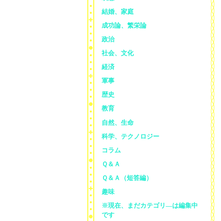
結婚、家庭
成功論、繁栄論
政治
社会、文化
経済
軍事
歴史
教育
自然、生命
科学、テクノロジー
コラム
Ｑ＆Ａ
Ｑ＆Ａ（短答編）
趣味
※現在、まだカテゴリ—は編集中
です