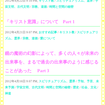
2012年4月22日 9:10 PM,
キリスト教
/
スピリチュアリズム、霊界
/
宇
宙文明、古代文明
/
宗教、道徳
/
時間と空間の秘密
「キリスト意識」について Part 1
2012年4月21日 9:07 PM,
おすすめ記事
/
キリスト教
/
スピリチュアリ
ズム、霊界
/
宗教、道徳
/
愛について
鏡の魔術の幻影によって、多くの人々が未来の
出来事を、まるで過去の出来事のように感じる
ことがあった Part 3
2012年4月16日 9:07 PM,
スピリチュアリズム、霊界
/
予知、予言、未
来予測
/
宇宙文明、古代文明
/
時間と空間の秘密
/
歴史
/
社会、文化
/
神道