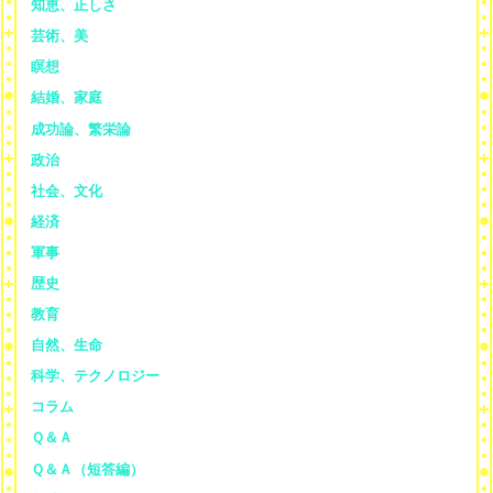
知恵、正しさ
芸術、美
瞑想
結婚、家庭
成功論、繁栄論
政治
社会、文化
経済
軍事
歴史
教育
自然、生命
科学、テクノロジー
コラム
Ｑ＆Ａ
Ｑ＆Ａ（短答編）