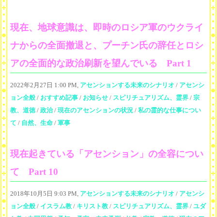
現在、地球意識は、即時のロシア軍のウクライ
ナからの全面撤退と、プーチン氏の辞任とロシ
アの全面的な政治刷新を望んでいる Part 1
2022年2月27日 1:00 PM,
アセンションする未来のシナリオ
/
アセンシ
ョン全般
/
おすすめ記事
/
お知らせ
/
スピリチュアリズム、霊界
/
宗
教、道徳
/
政治
/
現在のアセンションの状況
/
私の霊的な仕事につい
て
/
自然、生命
/
軍事
現在起きている「アセンション」の全容につい
て Part 10
2018年10月5日 9:03 PM,
アセンションする未来のシナリオ
/
アセンシ
ョン全般
/
イスラム教
/
キリスト教
/
スピリチュアリズム、霊界
/
ユダ