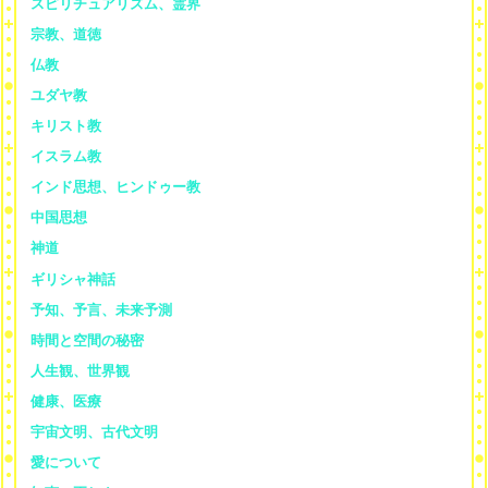
スピリチュアリズム、霊界
宗教、道徳
仏教
ユダヤ教
キリスト教
イスラム教
インド思想、ヒンドゥー教
中国思想
神道
ギリシャ神話
予知、予言、未来予測
時間と空間の秘密
人生観、世界観
健康、医療
宇宙文明、古代文明
愛について