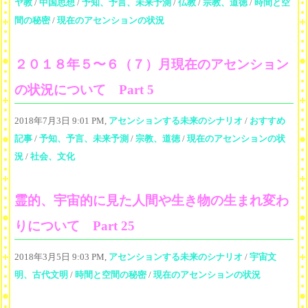
ヤ教
/
中国思想
/
予知、予言、未来予測
/
仏教
/
宗教、道徳
/
時間と空
間の秘密
/
現在のアセンションの状況
２０１８年５〜６（７）月現在のアセンション
の状況について Part 5
2018年7月3日 9:01 PM,
アセンションする未来のシナリオ
/
おすすめ
記事
/
予知、予言、未来予測
/
宗教、道徳
/
現在のアセンションの状
況
/
社会、文化
霊的、宇宙的に見た人間や生き物の生まれ変わ
りについて Part 25
2018年3月5日 9:03 PM,
アセンションする未来のシナリオ
/
宇宙文
明、古代文明
/
時間と空間の秘密
/
現在のアセンションの状況