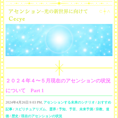
２０２４年４〜５月現在のアセンションの状況
について Part 1
2024年4月26日 9:03 PM,
アセンションする未来のシナリオ
/
おすすめ
記事
/
スピリチュアリズム、霊界
/
予知、予言、未来予測
/
宗教、道
徳
/
歴史
/
現在のアセンションの状況