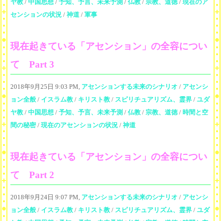
ヤ教
/
中国思想
/
予知、予言、未来予測
/
仏教
/
宗教、道徳
/
現在のア
センションの状況
/
神道
/
軍事
現在起きている「アセンション」の全容につい
て Part 3
2018年9月25日 9:03 PM,
アセンションする未来のシナリオ
/
アセンシ
ョン全般
/
イスラム教
/
キリスト教
/
スピリチュアリズム、霊界
/
ユダ
ヤ教
/
中国思想
/
予知、予言、未来予測
/
仏教
/
宗教、道徳
/
時間と空
間の秘密
/
現在のアセンションの状況
/
神道
現在起きている「アセンション」の全容につい
て Part 2
2018年9月24日 9:07 PM,
アセンションする未来のシナリオ
/
アセンシ
ョン全般
/
イスラム教
/
キリスト教
/
スピリチュアリズム、霊界
/
ユダ