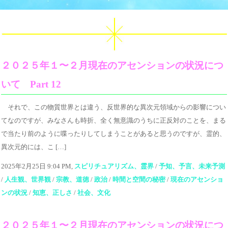
２０２５年１〜２月現在のアセンションの状況につ
いて Part 12
それで、この物質世界とは違う、反世界的な異次元領域からの影響につい
てなのですが、みなさんも時折、全く無意識のうちに正反対のことを、まる
で当たり前のように喋ったりしてしまうことがあると思うのですが、霊的、
異次元的には、こ […]
2025年2月25日 9:04 PM,
スピリチュアリズム、霊界
/
予知、予言、未来予測
/
人生観、世界観
/
宗教、道徳
/
政治
/
時間と空間の秘密
/
現在のアセンショ
ンの状況
/
知恵、正しさ
/
社会、文化
２０２５年１〜２月現在のアセンションの状況につ