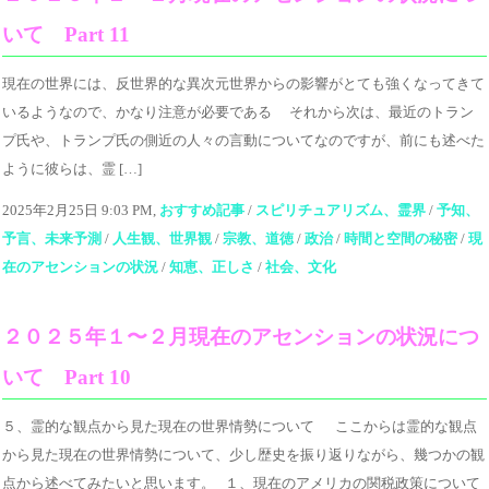
いて Part 11
現在の世界には、反世界的な異次元世界からの影響がとても強くなってきて
いるようなので、かなり注意が必要である それから次は、最近のトラン
プ氏や、トランプ氏の側近の人々の言動についてなのですが、前にも述べた
ように彼らは、霊 […]
2025年2月25日 9:03 PM,
おすすめ記事
/
スピリチュアリズム、霊界
/
予知、
予言、未来予測
/
人生観、世界観
/
宗教、道徳
/
政治
/
時間と空間の秘密
/
現
在のアセンションの状況
/
知恵、正しさ
/
社会、文化
２０２５年１〜２月現在のアセンションの状況につ
いて Part 10
５、霊的な観点から見た現在の世界情勢について ここからは霊的な観点
から見た現在の世界情勢について、少し歴史を振り返りながら、幾つかの観
点から述べてみたいと思います。 １、現在のアメリカの関税政策について