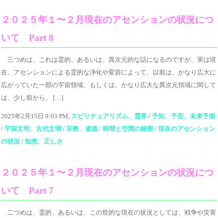
２０２５年１〜２月現在のアセンションの状況につ
いて Part 8
三つめは、これは霊的、あるいは、異次元的な話になるのですが、実は現
在、アセンションによる霊的な浄化や変容によって、以前は、かなり広大に
広がっていた一部の宇宙領域、もしくは、かなり広大な異次元領域に関して
は、少し前から、 […]
2025年2月15日 9:03 PM,
スピリチュアリズム、霊界
/
予知、予言、未来予測
/
宇宙文明、古代文明
/
宗教、道徳
/
時間と空間の秘密
/
現在のアセンション
の状況
/
知恵、正しさ
２０２５年１〜２月現在のアセンションの状況につ
いて Part 7
二つめは、霊的、あるいは、この世的な現在の状況としては、戦争や災害