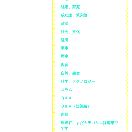
結婚、家庭
成功論、繁栄論
政治
社会、文化
経済
軍事
歴史
教育
自然、生命
科学、テクノロジー
コラム
Ｑ＆Ａ
Ｑ＆Ａ（短答編）
趣味
※現在、まだカテゴリ—は編集中
です