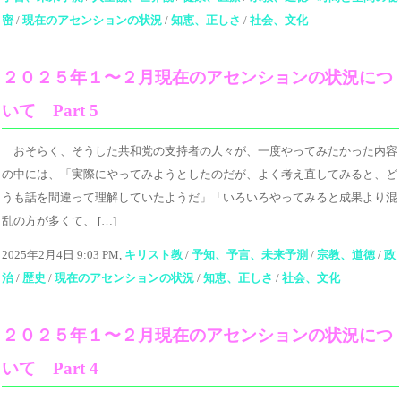
密
/
現在のアセンションの状況
/
知恵、正しさ
/
社会、文化
２０２５年１〜２月現在のアセンションの状況につ
いて Part 5
おそらく、そうした共和党の支持者の人々が、一度やってみたかった内容
の中には、「実際にやってみようとしたのだが、よく考え直してみると、ど
うも話を間違って理解していたようだ」「いろいろやってみると成果より混
乱の方が多くて、 […]
2025年2月4日 9:03 PM,
キリスト教
/
予知、予言、未来予測
/
宗教、道徳
/
政
治
/
歴史
/
現在のアセンションの状況
/
知恵、正しさ
/
社会、文化
２０２５年１〜２月現在のアセンションの状況につ
いて Part 4