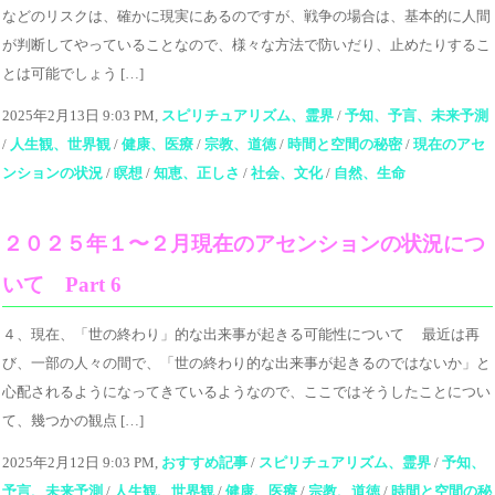
などのリスクは、確かに現実にあるのですが、戦争の場合は、基本的に人間
が判断してやっていることなので、様々な方法で防いだり、止めたりするこ
とは可能でしょう […]
2025年2月13日 9:03 PM,
スピリチュアリズム、霊界
/
予知、予言、未来予測
/
人生観、世界観
/
健康、医療
/
宗教、道徳
/
時間と空間の秘密
/
現在のアセ
ンションの状況
/
瞑想
/
知恵、正しさ
/
社会、文化
/
自然、生命
２０２５年１〜２月現在のアセンションの状況につ
いて Part 6
４、現在、「世の終わり」的な出来事が起きる可能性について 最近は再
び、一部の人々の間で、「世の終わり的な出来事が起きるのではないか」と
心配されるようになってきているようなので、ここではそうしたことについ
て、幾つかの観点 […]
2025年2月12日 9:03 PM,
おすすめ記事
/
スピリチュアリズム、霊界
/
予知、
予言、未来予測
/
人生観、世界観
/
健康、医療
/
宗教、道徳
/
時間と空間の秘