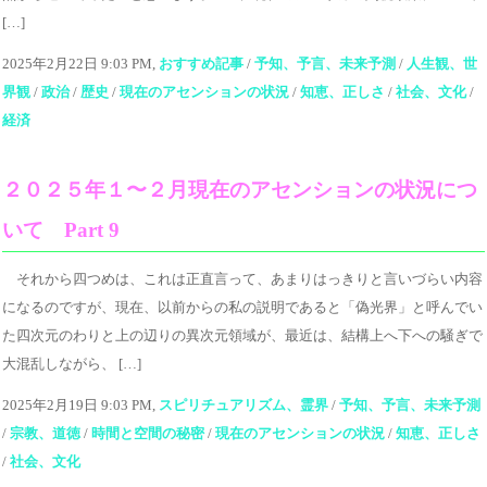
[…]
2025年2月22日 9:03 PM,
おすすめ記事
/
予知、予言、未来予測
/
人生観、世
界観
/
政治
/
歴史
/
現在のアセンションの状況
/
知恵、正しさ
/
社会、文化
/
経済
２０２５年１〜２月現在のアセンションの状況につ
いて Part 9
それから四つめは、これは正直言って、あまりはっきりと言いづらい内容
になるのですが、現在、以前からの私の説明であると「偽光界」と呼んでい
た四次元のわりと上の辺りの異次元領域が、最近は、結構上へ下への騒ぎで
大混乱しながら、 […]
2025年2月19日 9:03 PM,
スピリチュアリズム、霊界
/
予知、予言、未来予測
/
宗教、道徳
/
時間と空間の秘密
/
現在のアセンションの状況
/
知恵、正しさ
/
社会、文化