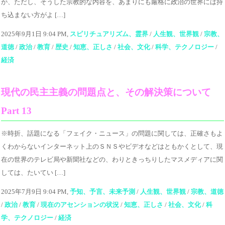
が、ただし、そうした宗教的な内容を、あまりにも厳格に政治の世界には持
ち込まない方がよ […]
2025年9月1日 9:04 PM,
スピリチュアリズム、霊界
/
人生観、世界観
/
宗教、
道徳
/
政治
/
教育
/
歴史
/
知恵、正しさ
/
社会、文化
/
科学、テクノロジー
/
経済
現代の民主主義の問題点と、その解決策について
Part 13
※時折、話題になる「フェイク・ニュース」の問題に関しては、正確さもよ
くわからないインターネット上のＳＮＳやビデオなどはともかくとして、現
在の世界のテレビ局や新聞社などの、わりときっちりしたマスメディアに関
しては、たいてい […]
2025年7月9日 9:04 PM,
予知、予言、未来予測
/
人生観、世界観
/
宗教、道徳
/
政治
/
教育
/
現在のアセンションの状況
/
知恵、正しさ
/
社会、文化
/
科
学、テクノロジー
/
経済