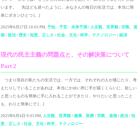
います。 先ほども述べたように、みなさんの毎日の生活では、本当に簡
単にボタンひとつ […]
2025年6月27日 10:03 PM,
予知、予言、未来予測
/
人生観、世界観
/
宗教、道
徳
/
政治
/
歴史
/
知恵、正しさ
/
社会、文化
/
科学、テクノロジー
/
経済
現代の民主主義の問題点と、その解決策について
Part 2
つまり現在の私たちの生活では、一方では、それぞれの人が感じたり、考
えたりしていることがあれば、本当にかゆい所に手が届くくらいに、欲しい
と思ったものを簡単に手に入れることができたり、やりたいと思ったこと
も、わりと簡単にで […]
2025年6月4日 9:03 PM,
人生観、世界観
/
健康、医療
/
宗教、道徳
/
政治
/
知
恵、正しさ
/
社会、文化
/
科学、テクノロジー