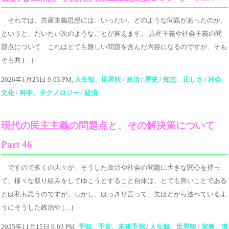
それでは、共産主義思想には、いったい、どのような問題があったのか、
というと、だいたい次のようなことが言えます。 共産主義や社会主義の問
題点について これはとても難しい問題を含んだ内容になるのですが、そも
そも共 […]
2026年1月23日 9:03 PM,
人生観、世界観
/
政治
/
歴史
/
知恵、正しさ
/
社会、
文化
/
科学、テクノロジー
/
経済
現代の民主主義の問題点と、その解決策について
Part 46
ですので多くの人々が、そうした政治や社会の問題に大きな関心を持っ
て、様々な取り組みをしてゆこうとすること自体は、とても良いことである
とは私も思うのですが、しかし、はっきり言って、先ほどから述べているよ
うにそうした政治や […]
2025年11月15日 9:03 PM,
予知、予言、未来予測
/
人生観、世界観
/
宗教、道