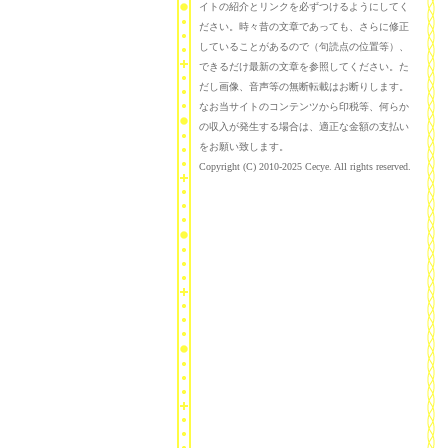
イトの紹介とリンクを必ずつけるようにしてく
ださい。時々昔の文章であっても、さらに修正
していることがあるので（句読点の位置等）、
できるだけ最新の文章を参照してください。た
だし画像、音声等の無断転載はお断りします。
なお当サイトのコンテンツから印税等、何らか
の収入が発生する場合は、適正な金額の支払い
をお願い致します。
Copyright (C) 2010-2025 Cecye. All rights reserved.