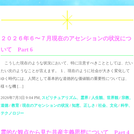
２０２６年６〜７月現在のアセンションの状況につ
いて Part 6
こうした現在のような状況において、特に注意すべきこととしては、だい
たい次のようなことが言えます。 １、現在のように社会が大きく変化して
ゆく時代には、人間として基本的な道徳的な価値観の重要性については、
様々な機 […]
2026年7月3日 9:04 PM,
スピリチュアリズム、霊界
/
人生観、世界観
/
宗教、
道徳
/
教育
/
現在のアセンションの状況
/
知恵、正しさ
/
社会、文化
/
科学、
テクノロジー
霊的な観点から見た共産主義思想について Part 4