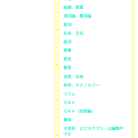
結婚、家庭
成功論、繁栄論
政治
社会、文化
経済
軍事
歴史
教育
自然、生命
科学、テクノロジー
コラム
Ｑ＆Ａ
Ｑ＆Ａ（短答編）
趣味
※現在、まだカテゴリ—は編集中
です