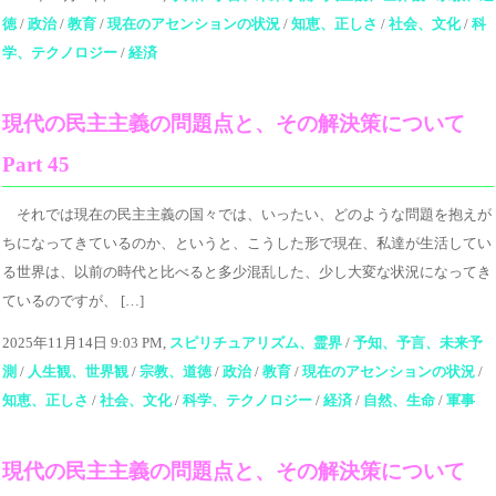
徳
/
政治
/
教育
/
現在のアセンションの状況
/
知恵、正しさ
/
社会、文化
/
科
学、テクノロジー
/
経済
現代の民主主義の問題点と、その解決策について
Part 45
それでは現在の民主主義の国々では、いったい、どのような問題を抱えが
ちになってきているのか、というと、こうした形で現在、私達が生活してい
る世界は、以前の時代と比べると多少混乱した、少し大変な状況になってき
ているのですが、 […]
2025年11月14日 9:03 PM,
スピリチュアリズム、霊界
/
予知、予言、未来予
測
/
人生観、世界観
/
宗教、道徳
/
政治
/
教育
/
現在のアセンションの状況
/
知恵、正しさ
/
社会、文化
/
科学、テクノロジー
/
経済
/
自然、生命
/
軍事
現代の民主主義の問題点と、その解決策について