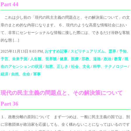
Part 44
これは少し前の「現代の民主主義の問題点と、その解決策について」の文
章のまとめ的な内容になります。 ６、現代のような高度な情報社会におい
て、非常にセンセーショナルな情報に接した際には、できるだけ冷静な客観
的な態 […]
2025年11月13日 9:03 PM,
おすすめ記事
/
スピリチュアリズム、霊界
/
予知、
予言、未来予測
/
人生観、世界観
/
健康、医療
/
宗教、道徳
/
政治
/
教育
/
現
在のアセンションの状況
/
知恵、正しさ
/
社会、文化
/
科学、テクノロジー
/
経済
/
自然、生命
/
軍事
現代の民主主義の問題点と、その解決策について
Part 36
１、政教分離の原則について まず一つめは、一般に民主主義の国では、別
に宗教団体が政治家を応援しても、全く構わないことになってはいるのです