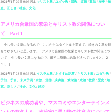
2021年1月29日 9:03 PM,
キリスト教
/
ユダヤ教
/
宗教、道徳
/
政治
/
歴史
/
知
恵、正しさ
/
社会、文化
アメリカ合衆国の繁栄とキリスト教の関係につい
て Part 1
少し長い文章になるので、ここからはタイトルを変えて、続きの文章を載
せてゆきたいと思います。 アメリカ合衆国の繁栄とキリスト教の関係につ
いて 少し長い文章になるので、最初に簡単に結論を述べてしまうと、２
１ […]
2021年1月28日 9:33 PM,
イスラム教
/
おすすめ記事
/
キリスト教
/
ユダヤ教
/
予知、予言、未来予測
/
宗教、道徳
/
成功論、繁栄論
/
政治
/
教育
/
歴史
/
知
恵、正しさ
/
社会、文化
/
経済
ビジネスの成功者や、マスコミやエンターテインメ
ントの有名人を、政治家に選ぶ際の注意点について