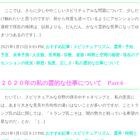
ここでは、さらに少しややこしいスピリチュアルな問題について、少しだ
け触れたいと思うのですが、前から何度も述べているようにアセンションの
過程で現在の地球は、以前よりも、だんだん、かなり霊的な世界になってゆ
きつつあるのです […]
2021年1月15日 9:03 PM,
おすすめ記事
/
スピリチュアリズム、霊界
/
予知、
予言、未来予測
/
人生観、世界観
/
宗教、道徳
/
時間と空間の秘密
/
現在のア
センションの状況
/
瞑想
/
知恵、正しさ
/
私の霊的な仕事について
２０２０年の私の霊的な仕事について Part 6
たいてい、スピリチュアルな分野の啓示やチャネリングと、私の意見に
は、あまり大きな意見や方向性の違いはないことが多いのですが、ことトラ
ンプ氏の話に関しては、「トランプ氏こそは、闇の勢力と戦っている希望の
星なのだ」とか、「 […]
2021年1月13日 9:13 PM,
おすすめ記事
/
スピリチュアリズム、霊界
/
時間と