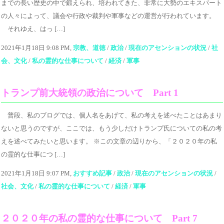
までの長い歴史の中で鍛えられ、培われてきた、非常に大勢のエキスパート
の人々によって、議会や行政や裁判や軍事などの運営が行われています。
それゆえ、はっ […]
2021年1月18日 9:08 PM,
宗教、道徳
/
政治
/
現在のアセンションの状況
/
社
会、文化
/
私の霊的な仕事について
/
経済
/
軍事
トランプ前大統領の政治について Part 1
普段、私のブログでは、個人名をあげて、私の考えを述べたことはあまり
ないと思うのですが、ここでは、もう少しだけトランプ氏についての私の考
えを述べてみたいと思います。 ※この文章の辺りから、「２０２０年の私
の霊的な仕事につ […]
2021年1月18日 9:07 PM,
おすすめ記事
/
政治
/
現在のアセンションの状況
/
社会、文化
/
私の霊的な仕事について
/
経済
/
軍事
２０２０年の私の霊的な仕事について Part 7