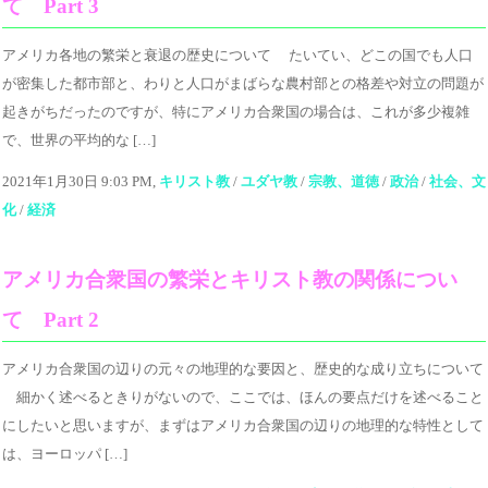
て Part 3
アメリカ各地の繁栄と衰退の歴史について たいてい、どこの国でも人口
が密集した都市部と、わりと人口がまばらな農村部との格差や対立の問題が
起きがちだったのですが、特にアメリカ合衆国の場合は、これが多少複雑
で、世界の平均的な […]
2021年1月30日 9:03 PM,
キリスト教
/
ユダヤ教
/
宗教、道徳
/
政治
/
社会、文
化
/
経済
アメリカ合衆国の繁栄とキリスト教の関係につい
て Part 2
アメリカ合衆国の辺りの元々の地理的な要因と、歴史的な成り立ちについて
細かく述べるときりがないので、ここでは、ほんの要点だけを述べること
にしたいと思いますが、まずはアメリカ合衆国の辺りの地理的な特性として
は、ヨーロッパ […]