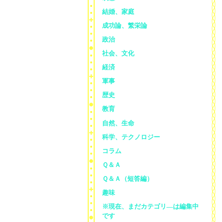
結婚、家庭
成功論、繁栄論
政治
社会、文化
経済
軍事
歴史
教育
自然、生命
科学、テクノロジー
コラム
Ｑ＆Ａ
Ｑ＆Ａ（短答編）
趣味
※現在、まだカテゴリ—は編集中
です