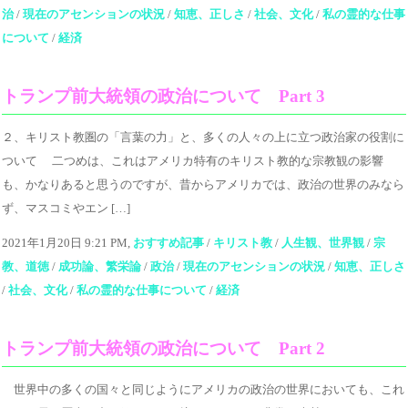
治
/
現在のアセンションの状況
/
知恵、正しさ
/
社会、文化
/
私の霊的な仕事
について
/
経済
トランプ前大統領の政治について Part 3
２、キリスト教圏の「言葉の力」と、多くの人々の上に立つ政治家の役割に
ついて 二つめは、これはアメリカ特有のキリスト教的な宗教観の影響
も、かなりあると思うのですが、昔からアメリカでは、政治の世界のみなら
ず、マスコミやエン […]
2021年1月20日 9:21 PM,
おすすめ記事
/
キリスト教
/
人生観、世界観
/
宗
教、道徳
/
成功論、繁栄論
/
政治
/
現在のアセンションの状況
/
知恵、正しさ
/
社会、文化
/
私の霊的な仕事について
/
経済
トランプ前大統領の政治について Part 2
世界中の多くの国々と同じようにアメリカの政治の世界においても、これ