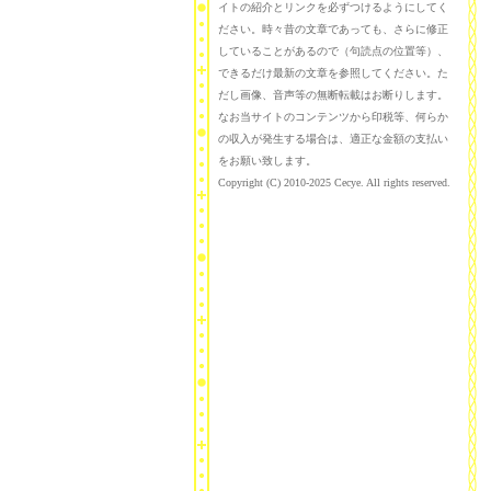
イトの紹介とリンクを必ずつけるようにしてく
ださい。時々昔の文章であっても、さらに修正
していることがあるので（句読点の位置等）、
できるだけ最新の文章を参照してください。た
だし画像、音声等の無断転載はお断りします。
なお当サイトのコンテンツから印税等、何らか
の収入が発生する場合は、適正な金額の支払い
をお願い致します。
Copyright (C) 2010-2025 Cecye. All rights reserved.