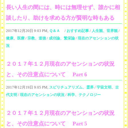
長い人生の間には、時には無理せず、誰かに相
談したり、助けを求める方が賢明な時もある
2017年12月20日 9:03 PM,
Ｑ＆Ａ
/
おすすめ記事
/
人生観、世界観
/
健康、医療
/
宗教、道徳
/
成功論、繁栄論
/
現在のアセンションの状
況
２０１７年１２月現在のアセンションの状況
と、その注意点について Part 6
2017年12月19日 9:05 PM,
スピリチュアリズム、霊界
/
宇宙文明、古
代文明
/
現在のアセンションの状況
/
科学、テクノロジー
２０１７年１２月現在のアセンションの状況
と、その注意点について Part 5