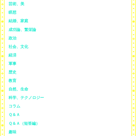
芸術、美
瞑想
結婚、家庭
成功論、繁栄論
政治
社会、文化
経済
軍事
歴史
教育
自然、生命
科学、テクノロジー
コラム
Ｑ＆Ａ
Ｑ＆Ａ（短答編）
趣味