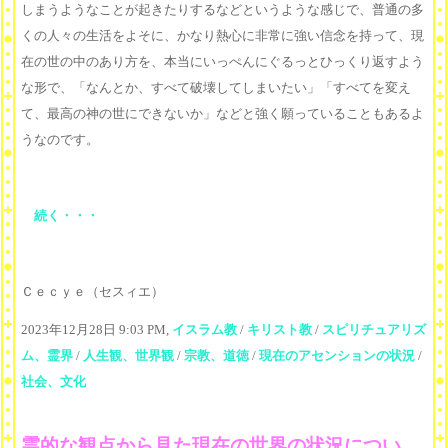
しまうようなことが起きたりするなどというような感じで、普通の多
くの人々の生活をよそに、かなり熱心に非常に強い信念を持って、現
在の世の中のあり方を、本当にいっぺんにぐるっとひっくり返すよう
な形で、「なんとか、すべて破壊してしまいたい」「すべてを変え
て、最高の神の世にできないか」などと強く願っていることもあるよ
うなのです。
続く・・・
Ｃｅｃｙｅ（セスィエ）
2023年12月28日 9:03 PM,
イスラム教
/
キリスト教
/
スピリチュアリズ
ム、霊界
/
人生観、世界観
/
宗教、道徳
/
現在のアセンションの状況
/
社会、文化
霊的な観点から見た現在の世界の状況につい