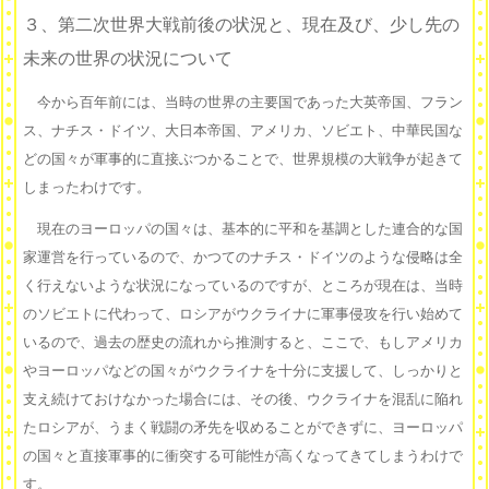
３、第二次世界大戦前後の状況と、現在及び、少し先の
未来の世界の状況について
今から百年前には、当時の世界の主要国であった大英帝国、フラン
ス、ナチス・ドイツ、大日本帝国、アメリカ、ソビエト、中華民国な
どの国々が軍事的に直接ぶつかることで、世界規模の大戦争が起きて
しまったわけです。
現在のヨーロッパの国々は、基本的に平和を基調とした連合的な国
家運営を行っているので、かつてのナチス・ドイツのような侵略は全
く行えないような状況になっているのですが、ところが現在は、当時
のソビエトに代わって、ロシアがウクライナに軍事侵攻を行い始めて
いるので、過去の歴史の流れから推測すると、ここで、もしアメリカ
やヨーロッパなどの国々がウクライナを十分に支援して、しっかりと
支え続けておけなかった場合には、その後、ウクライナを混乱に陥れ
たロシアが、うまく戦闘の矛先を収めることができずに、ヨーロッパ
の国々と直接軍事的に衝突する可能性が高くなってきてしまうわけで
す。