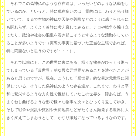
それでこの偽神仏のような存在達は、いったいどのような活動をし
ているのか、というと、特に現在多いのは、霊的には、わりと光り輝
いていて、まるで本物の神仏や天使や菩薩などのように感じられるに
も関わらず、よくよく冷静に考え直してみると、テロや戦争を煽り立
てたり、政治や社会の混乱を巻き起こそうとするような活動をしてい
ることが多いようです（実際の事実に基づいた正当な主張であれば、
特に問題ないと思うのですが・・・）。
それで以前にも、この世界に裏にある、様々な物事がひっくり返っ
てしまっている「反世界」的な異次元世界があることを述べたことが
あると思うのですが、現在、こうした「反世界」的な異次元世界に関
係している、そうした偽神仏のような存在達が、これまで、わりと平
和に繁栄するような方向性で推移していたこの世界を、隙あらば、う
まくねじ曲げるような形で様々な物事を次々とひっくり返してゆき、
そして戦争や混乱や貧困や天変地異などがたくさん頻発する世界に大
きく変えてしまおうとして、かなり躍起になっているようなのです。