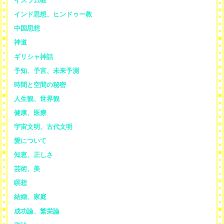
イスラム教
インド思想、ヒンドゥー教
中国思想
神道
ギリシャ神話
予知、予言、未来予測
時間と空間の秘密
人生観、世界観
健康、医療
宇宙文明、古代文明
愛について
知恵、正しさ
芸術、美
瞑想
結婚、家庭
成功論、繁栄論