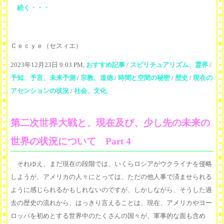
続く・・・
Ｃｅｃｙｅ（セスィエ）
2023年12月23日 9:03 PM,
おすすめ記事
/
スピリチュアリズム、霊界
/
予知、予言、未来予測
/
宗教、道徳
/
時間と空間の秘密
/
歴史
/
現在の
アセンションの状況
/
社会、文化
第二次世界大戦と、現在及び、少し先の未来の
世界の状況について Part 4
それゆえ、まだ現在の段階では、いくらロシアがウクライナを侵略
しようが、アメリカの人々にとっては、ただの他人事で済ませられる
ように感じられるかもしれないのですが、しかしながら、そうした過
去の歴史の流れから、はっきり言えることは、現在、アメリカやヨー
ロッパを初めとする世界中のたくさんの国々が、軍事的な面も含め