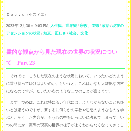
Ｃｅｃｙｅ（セスィエ）
2023年12月30日 9:03 PM,
人生観、世界観
/
宗教、道徳
/
政治
/
現在の
アセンションの状況
/
知恵、正しさ
/
社会、文化
霊的な観点から見た現在の世界の状況につい
て Part 23
それでは、こうした現在のような状況において、いったいどのよう
に乗り切ってゆけばよいのか、というと、これはかなり大雑把な内容
になるのですが、だいたい次のような二つのことが言えます。
まず一つめは、これは特に若い年代には、よくわからないことも多
いとは思うのですが、要するに何らかの宗教や思想のようなものを学
ぶと、そうした内容が、もう心の中をいっぱいに占めてしまって、い
つの間にか、実際の現実の世界の様子がよくわからなくなってきてし