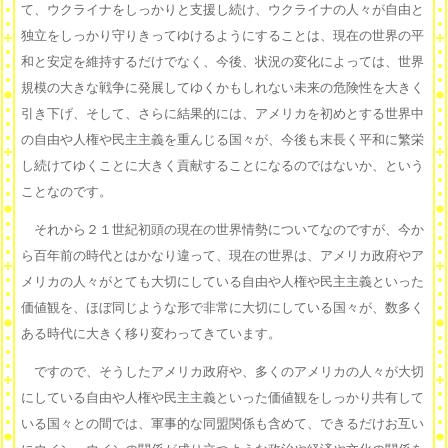
て、ウクライナをしっかりと支援し続け、ウクライナの人々が自由と
独立をしっかり守りきってゆけるようにすることは、現在の世界の平
和と安定を維持するだけでなく、今後、状況の変化によっては、世界
規模の大きな戦争に発展してゆくかもしれない未来の危険性を大きく
引き下げ、そして、さらに結果的には、アメリカを初めとする世界中
の自由や人権や民主主義を重んじる国々が、今後も末長く平和に繁栄
し続けてゆくことに大きく貢献することになるのではないか、という
ことなのです。
それから２１世紀初頭の現在の世界情勢についてなのですが、今か
ら百年前の時代とはかなり違って、現在の世界は、アメリカ政府やア
メリカの人々がとても大切にしている自由や人権や民主主義といった
価値観を、ほぼ同じような形で非常に大切にしている国々が、数多く
ある時代に大きく移り変わってきています。
ですので、そうしたアメリカ政府や、多くのアメリカの人々が大切
にしている自由や人権や民主主義といった価値観をしっかり共有して
いる国々との間では、軍事的な同盟関係も含めて、できるだけお互い