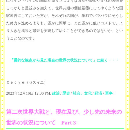
にウイン・ウインの関係が成り立つような政治や経済や文化の関係を
しっかりと足並みを揃えて、世界共通の価値基盤にしてゆくような国
家運営にしておいた方が、それぞれの国が、単独でバラバラにそうし
た努力を進めるよりも、遥かに簡単に、また遥かに低いコストで、よ
り大きな成果と繁栄を実現してゆくことができるのではないか、とい
うことなのです。
「霊的な観点から見た現在の世界の状況について」に続く・・・
Ｃｅｃｙｅ（セスィエ）
2023年12月16日 12:06 PM,
政治
/
歴史
/
社会、文化
/
経済
/
軍事
第二次世界大戦と、現在及び、少し先の未来の
世界の状況について Part 3