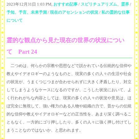
2023年12月31日 1:03 PM,
おすすめ記事
/
スピリチュアリズム、霊界
/
予知、予言、未来予測
/
現在のアセンションの状況
/
私の霊的な仕事
について
霊的な観点から見た現在の世界の状況につい
て Part 24
二つめは、何らかの宗教や思想などで説かれている伝統的な信仰や
教えやイデオロギーのようなものと、現実の多くの人々の生活や社会
の状況が、うまくつじつまが合わせられずに大きく矛盾したり、対立
してしまうようなケースになるのですが、こうした状況において、よ
く行われがちな内容としては、現実の多くの人々の状況や意見は、ほ
ぼ完全に無視して、強い権力のある人物や組織の力で、昔からの伝統
的な信仰や教えやイデオロギーなどの正当性を、あまり深く調べるこ
ともなく、一方的にゴリ押ししたり、多くの人々に強く押し付けてし
まうことなのではないか、と思われます。