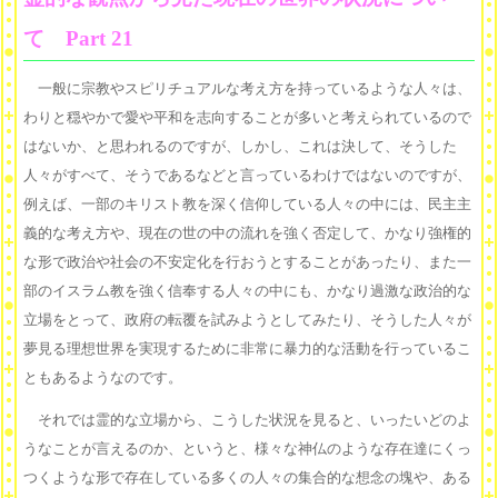
て Part 21
一般に宗教やスピリチュアルな考え方を持っているような人々は、
わりと穏やかで愛や平和を志向することが多いと考えられているので
はないか、と思われるのですが、しかし、これは決して、そうした
人々がすべて、そうであるなどと言っているわけではないのですが、
例えば、一部のキリスト教を深く信仰している人々の中には、民主主
義的な考え方や、現在の世の中の流れを強く否定して、かなり強権的
な形で政治や社会の不安定化を行おうとすることがあったり、また一
部のイスラム教を強く信奉する人々の中にも、かなり過激な政治的な
立場をとって、政府の転覆を試みようとしてみたり、そうした人々が
夢見る理想世界を実現するために非常に暴力的な活動を行っているこ
ともあるようなのです。
それでは霊的な立場から、こうした状況を見ると、いったいどのよ
うなことが言えるのか、というと、様々な神仏のような存在達にくっ
つくような形で存在している多くの人々の集合的な想念の塊や、ある