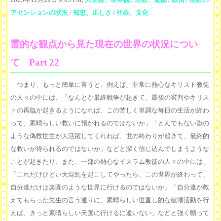
アセンションの状況
/
知恵、正しさ
/
社会、文化
霊的な観点から見た現在の世界の状況につい
て Part 22
つまり、もっと簡単に言うと、例えば、非常に熱心なキリスト教徒
の人々の中には、「なんとか最終戦争が起きて、最後の審判やキリス
トの再臨が起きるようになれば、この苦しく単調な毎日の生活が終わ
って、素晴らしい救いに預かれるのではないか」「とんでもない獣の
ような偽救世主が大活躍してくれれば、世の終わりが起きて、最終的
な救いが得られるのではないか」などと深く信じ込んでしまうような
ことが起きたり、また、一部の熱心なイスラム教徒の人々の中には、
「これだけひどい大混乱を起こしてやったら、この世界が終わって、
自分達だけは楽園のような世界に行けるのではないか」「自分達が教
えてもらった先生の言う通りに、素晴らしい世直し的な破壊活動を行
えば、きっと素晴らしい天国に行けるに違いない」などと強く願って