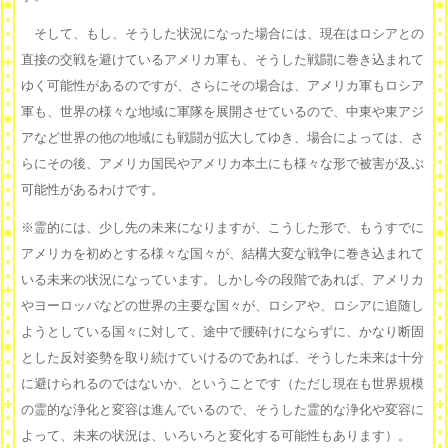
そして、もし、そうした状況になった場合には、現在はロシアとの
直接の交戦を避けているアメリカ軍も、そうした戦闘に巻き込まれて
ゆく可能性があるのですが、さらにその場合は、アメリカ軍もロシア
軍も、世界の様々な地域に軍隊を展開させているので、中東や東アジ
アなど世界の他の地域にも戦闘が拡大してゆき、場合によっては、さ
らにその後、アメリカ国民やアメリカ本土にも様々な形で被害が及ぶ
可能性があるわけです。
※霊的には、少し先の未来になりますが、こうした形で、もうすでに
アメリカを初めとする様々な国々が、結構大変な戦争に巻き込まれて
いる未来の状況になっています。しかし今の段階であれば、アメリカ
やヨーロッパなどの世界の主要な国々が、ロシアや、ロシアに追随し
ようとしている国々に対して、途中で腰砕けにならずに、かなり断固
とした反対姿勢を取り続けていけるのであれば、そうした未来は十分
に避けられるのではないか、ということです（ただし現在も世界規模
の霊的な浄化と変容は進んでいるので、そうした霊的な浄化や変容に
よって、未来の状況は、いろいろと変化する可能性もあります）。