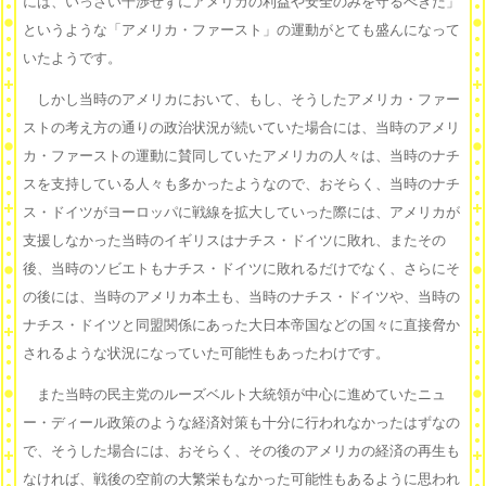
には、いっさい干渉せずにアメリカの利益や安全のみを守るべきだ」
というような「アメリカ・ファースト」の運動がとても盛んになって
いたようです。
しかし当時のアメリカにおいて、もし、そうしたアメリカ・ファー
ストの考え方の通りの政治状況が続いていた場合には、当時のアメリ
カ・ファーストの運動に賛同していたアメリカの人々は、当時のナチ
スを支持している人々も多かったようなので、おそらく、当時のナチ
ス・ドイツがヨーロッパに戦線を拡大していった際には、アメリカが
支援しなかった当時のイギリスはナチス・ドイツに敗れ、またその
後、当時のソビエトもナチス・ドイツに敗れるだけでなく、さらにそ
の後には、当時のアメリカ本土も、当時のナチス・ドイツや、当時の
ナチス・ドイツと同盟関係にあった大日本帝国などの国々に直接脅か
されるような状況になっていた可能性もあったわけです。
また当時の民主党のルーズベルト大統領が中心に進めていたニュ
ー・ディール政策のような経済対策も十分に行われなかったはずなの
で、そうした場合には、おそらく、その後のアメリカの経済の再生も
なければ、戦後の空前の大繁栄もなかった可能性もあるように思われ