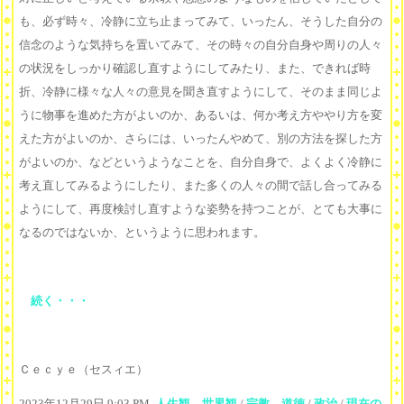
も、必ず時々、冷静に立ち止まってみて、いったん、そうした自分の
信念のような気持ちを置いてみて、その時々の自分自身や周りの人々
の状況をしっかり確認し直すようにしてみたり、また、できれば時
折、冷静に様々な人々の意見を聞き直すようにして、そのまま同じよ
うに物事を進めた方がよいのか、あるいは、何か考え方ややり方を変
えた方がよいのか、さらには、いったんやめて、別の方法を探した方
がよいのか、などというようなことを、自分自身で、よくよく冷静に
考え直してみるようにしたり、また多くの人々の間で話し合ってみる
ようにして、再度検討し直すような姿勢を持つことが、とても大事に
なるのではないか、というように思われます。
続く・・・
Ｃｅｃｙｅ（セスィエ）
2023年12月29日 9:03 PM,
人生観、世界観
/
宗教、道徳
/
政治
/
現在の