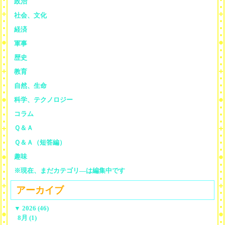
政治
社会、文化
経済
軍事
歴史
教育
自然、生命
科学、テクノロジー
コラム
Ｑ＆Ａ
Ｑ＆Ａ（短答編）
趣味
※現在、まだカテゴリ—は編集中です
アーカイブ
▼
2026 (46)
8月 (1)