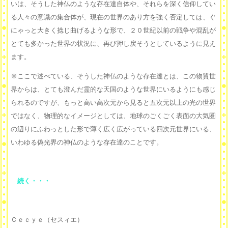
いは、そうした神仏のような存在達自体や、それらを深く信仰してい
る人々の意識の集合体が、現在の世界のあり方を強く否定しては、ぐ
にゃっと大きく捻じ曲げるような形で、２０世紀以前の戦争や混乱が
とても多かった世界の状況に、再び押し戻そうとしているように見え
ます。
※ここで述べている、そうした神仏のような存在達とは、この物質世
界からは、とても澄んだ霊的な天国のような世界にいるようにも感じ
られるのですが、もっと高い高次元から見ると五次元以上の光の世界
ではなく、物理的なイメージとしては、地球のごくごく表面の大気圏
の辺りにふわっとした形で薄く広く広がっている四次元世界にいる、
いわゆる偽光界の神仏のような存在達のことです。
続く・・・
Ｃｅｃｙｅ（セスィエ）