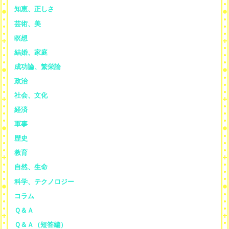
知恵、正しさ
芸術、美
瞑想
結婚、家庭
成功論、繁栄論
政治
社会、文化
経済
軍事
歴史
教育
自然、生命
科学、テクノロジー
コラム
Ｑ＆Ａ
Ｑ＆Ａ（短答編）