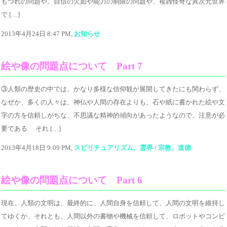
もつれの問題や、自信の欠如や能力の制限の問題や、複雑怪奇な異次元世界
で […]
2013年4月24日 8:47 PM,
お知らせ
絵や像の問題点について Part 7
③人類の歴史の中では、かなり多様な信仰観が展開してきたにも関わらず、
なぜか、多くの人々は、神仏や人間の存在よりも、石や紙に書かれた絵や文
字の方を信頼しがちな、不思議な精神的傾向があったようなので、注意が必
要である それ […]
2013年4月18日 9:09 PM,
スピリチュアリズム、霊界
/
宗教、道徳
絵や像の問題点について Part 6
現在、人類の文明は、最終的に、人間自身を信頼して、人間の文明を維持し
てゆくか、それとも、人間以外の書物や機械を信頼して、ロボットやコンピ