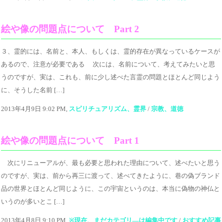
絵や像の問題点について Part 2
３、霊的には、名前と、本人、もしくは、霊的存在が異なっているケースが
あるので、注意が必要である 次には、名前について、考えてみたいと思
うのですが、実は、これも、前に少し述べた言霊の問題とほとんど同じよう
に、そうした名前 […]
2013年4月9日 9:02 PM,
スピリチュアリズム、霊界
/
宗教、道徳
絵や像の問題点について Part 1
次にリニューアルが、最も必要と思われた理由について、述べたいと思う
のですが、実は、前から再三に渡って、述べてきたように、巷の偽ブランド
品の世界とほとんど同じように、この宇宙というのは、本当に偽物の神仏と
いうのが多いとこ […]
2013年4月8日 9:10 PM,
※現在、まだカテゴリ—は編集中です
/
おすすめ記事