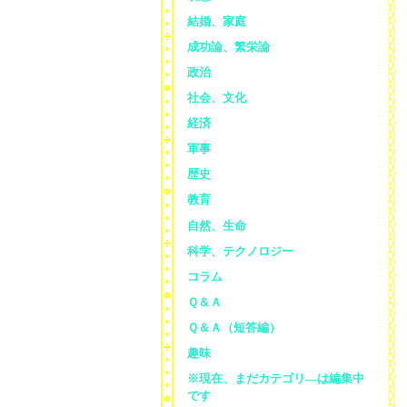
結婚、家庭
成功論、繁栄論
政治
社会、文化
経済
軍事
歴史
教育
自然、生命
科学、テクノロジー
コラム
Ｑ＆Ａ
Ｑ＆Ａ（短答編）
趣味
※現在、まだカテゴリ—は編集中
です