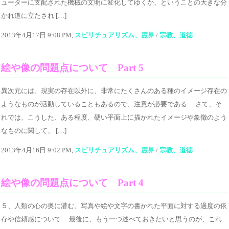
ューターに支配された機械の文明に変化してゆくか、ということの大きな分
かれ道に立たされ […]
2013年4月17日 9:08 PM,
スピリチュアリズム、霊界
/
宗教、道徳
絵や像の問題点について Part 5
異次元には、現実の存在以外に、非常にたくさんのある種のイメージ存在の
ようなものが活動していることもあるので、注意が必要である さて、そ
れでは、こうした、ある程度、硬い平面上に描かれたイメージや象徴のよう
なものに関して、 […]
2013年4月16日 9:02 PM,
スピリチュアリズム、霊界
/
宗教、道徳
絵や像の問題点について Part 4
５、人類の心の奥に潜む、写真や絵や文字の書かれた平面に対する過度の依
存や信頼感について 最後に、もう一つ述べておきたいと思うのが、これ