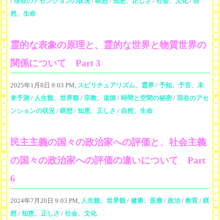
/
現在のアセンションの状況
/
瞑想
/
知恵、正しさ
/
社会、文化
/
自
然、生命
霊的な表象の原理と、霊的な世界と物質世界の
関係について Part 3
2025年1月8日 9:03 PM,
スピリチュアリズム、霊界
/
予知、予言、未
来予測
/
人生観、世界観
/
宗教、道徳
/
時間と空間の秘密
/
現在のアセ
ンションの状況
/
瞑想
/
知恵、正しさ
/
自然、生命
民主主義の国々の政治家への評価と、社会主義
の国々の政治家への評価の違いについて Part
6
2024年7月20日 9:03 PM,
人生観、世界観
/
健康、医療
/
政治
/
教育
/
瞑
想
/
知恵、正しさ
/
社会、文化