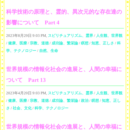
科学技術の原理と、霊的、異次元的な存在達の
影響について Part 4
2023年8月29日 9:03 PM,
スピリチュアリズム、霊界
/
人生観、世界観
/
健康、医療
/
宗教、道徳
/
成功論、繁栄論
/
瞑想
/
知恵、正しさ
/
科
学、テクノロジー
/
自然、生命
世界規模の情報化社会の進展と、人間の幸福に
ついて Part 13
2023年4月20日 9:03 PM,
スピリチュアリズム、霊界
/
人生観、世界観
/
健康、医療
/
宗教、道徳
/
成功論、繁栄論
/
政治
/
瞑想
/
知恵、正し
さ
/
社会、文化
/
科学、テクノロジー
世界規模の情報化社会の進展と、人間の幸福に