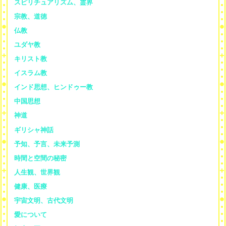
スピリチュアリズム、霊界
宗教、道徳
仏教
ユダヤ教
キリスト教
イスラム教
インド思想、ヒンドゥー教
中国思想
神道
ギリシャ神話
予知、予言、未来予測
時間と空間の秘密
人生観、世界観
健康、医療
宇宙文明、古代文明
愛について