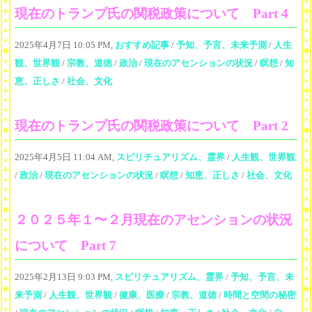
現在のトランプ氏の関税政策について Part 4
2025年4月7日 10:05 PM,
おすすめ記事
/
予知、予言、未来予測
/
人生
観、世界観
/
宗教、道徳
/
政治
/
現在のアセンションの状況
/
瞑想
/
知
恵、正しさ
/
社会、文化
現在のトランプ氏の関税政策について Part 2
2025年4月5日 11:04 AM,
スピリチュアリズム、霊界
/
人生観、世界観
/
政治
/
現在のアセンションの状況
/
瞑想
/
知恵、正しさ
/
社会、文化
２０２５年１〜２月現在のアセンションの状況
について Part 7
2025年2月13日 9:03 PM,
スピリチュアリズム、霊界
/
予知、予言、未
来予測
/
人生観、世界観
/
健康、医療
/
宗教、道徳
/
時間と空間の秘密