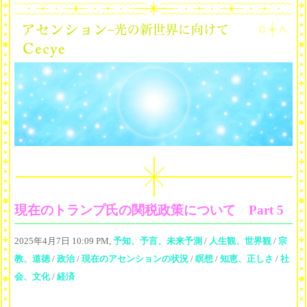
現在のトランプ氏の関税政策について Part 5
2025年4月7日 10:09 PM,
予知、予言、未来予測
/
人生観、世界観
/
宗
教、道徳
/
政治
/
現在のアセンションの状況
/
瞑想
/
知恵、正しさ
/
社
会、文化
/
経済