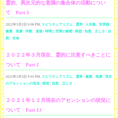
霊的、異次元的な意識の集合体の活動につい
て Part 3
2022年5月2日 9:06 PM,
スピリチュアリズム、霊界
/
人生観、世界観
/
健康、医療
/
宗教、道徳
/
時間と空間の秘密
/
瞑想
/
知恵、正しさ
/
自
然、生命
２０２２年３月現在、霊的に注意すべきことに
ついて Part 2
2022年3月3日 9:03 PM,
スピリチュアリズム、霊界
/
健康、医療
/
現在
のアセンションの状況
/
瞑想
/
知恵、正しさ
２０２１年１２月現在のアセンションの状況に
ついて Part 13