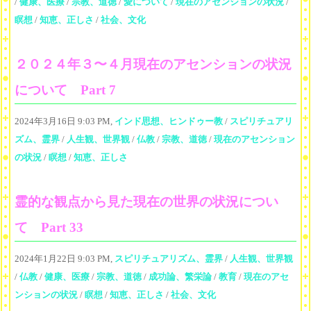
/
健康、医療
/
宗教、道徳
/
愛について
/
現在のアセンションの状況
/
瞑想
/
知恵、正しさ
/
社会、文化
２０２４年３〜４月現在のアセンションの状況
について Part 7
2024年3月16日 9:03 PM,
インド思想、ヒンドゥー教
/
スピリチュアリ
ズム、霊界
/
人生観、世界観
/
仏教
/
宗教、道徳
/
現在のアセンション
の状況
/
瞑想
/
知恵、正しさ
霊的な観点から見た現在の世界の状況につい
て Part 33
2024年1月22日 9:03 PM,
スピリチュアリズム、霊界
/
人生観、世界観
/
仏教
/
健康、医療
/
宗教、道徳
/
成功論、繁栄論
/
教育
/
現在のアセ
ンションの状況
/
瞑想
/
知恵、正しさ
/
社会、文化