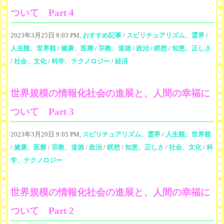
ついて Part 4
2023年3月25日 9:03 PM,
おすすめ記事
/
スピリチュアリズム、霊界
/
人生観、世界観
/
健康、医療
/
宗教、道徳
/
政治
/
瞑想
/
知恵、正しさ
/
社会、文化
/
科学、テクノロジー
/
経済
世界規模の情報化社会の進展と、人間の幸福に
ついて Part 3
2023年3月20日 9:05 PM,
スピリチュアリズム、霊界
/
人生観、世界観
/
健康、医療
/
宗教、道徳
/
政治
/
瞑想
/
知恵、正しさ
/
社会、文化
/
科
学、テクノロジー
世界規模の情報化社会の進展と、人間の幸福に
ついて Part 2