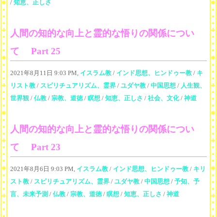
/
知恵、正しさ
人間の知的な向上と霊的な悟りの関係につい
て Part 25
2021年8月11日 9:03 PM,
イスラム教
/
インド思想、ヒンドゥー教
/
キ
リスト教
/
スピリチュアリズム、霊界
/
ユダヤ教
/
中国思想
/
人生観、
世界観
/
仏教
/
宗教、道徳
/
瞑想
/
知恵、正しさ
/
社会、文化
/
神道
人間の知的な向上と霊的な悟りの関係につい
て Part 23
2021年8月6日 9:03 PM,
イスラム教
/
インド思想、ヒンドゥー教
/
キリ
スト教
/
スピリチュアリズム、霊界
/
ユダヤ教
/
中国思想
/
予知、予
言、未来予測
/
仏教
/
宗教、道徳
/
瞑想
/
知恵、正しさ
/
神道