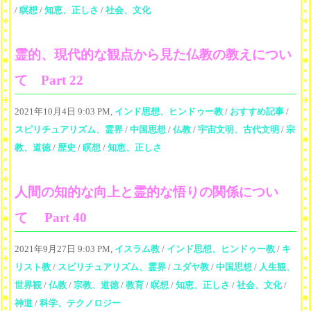
/
瞑想
/
知恵、正しさ
/
社会、文化
霊的、現代的な観点から見た仏教の教えについ
て Part 22
2021年10月4日 9:03 PM,
インド思想、ヒンドゥー教
/
おすすめ記事
/
スピリチュアリズム、霊界
/
中国思想
/
仏教
/
宇宙文明、古代文明
/
宗
教、道徳
/
歴史
/
瞑想
/
知恵、正しさ
人間の知的な向上と霊的な悟りの関係につい
て Part 40
2021年9月27日 9:03 PM,
イスラム教
/
インド思想、ヒンドゥー教
/
キ
リスト教
/
スピリチュアリズム、霊界
/
ユダヤ教
/
中国思想
/
人生観、
世界観
/
仏教
/
宗教、道徳
/
教育
/
瞑想
/
知恵、正しさ
/
社会、文化
/
神道
/
科学、テクノロジー