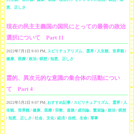
恵、正しさ
現在の民主主義国の国民にとっての最善の政治
選択について Part 11
2022年7月1日 9:03 PM,
スピリチュアリズム、霊界
/
人生観、世界観
/
健康、医療
/
政治
/
瞑想
/
知恵、正しさ
霊的、異次元的な意識の集合体の活動につい
て Part 4
2022年5月2日 9:07 PM,
おすすめ記事
/
スピリチュアリズム、霊界
/
人
生観、世界観
/
健康、医療
/
宗教、道徳
/
成功論、繁栄論
/
政治
/
瞑想
/
知恵、正しさ
/
社会、文化
/
経済
/
自然、生命
/
軍事