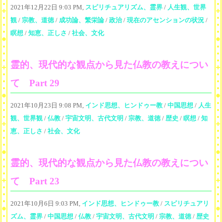
2021年12月22日 9:03 PM,
スピリチュアリズム、霊界
/
人生観、世界
観
/
宗教、道徳
/
成功論、繁栄論
/
政治
/
現在のアセンションの状況
/
瞑想
/
知恵、正しさ
/
社会、文化
霊的、現代的な観点から見た仏教の教えについ
て Part 29
2021年10月23日 9:08 PM,
インド思想、ヒンドゥー教
/
中国思想
/
人生
観、世界観
/
仏教
/
宇宙文明、古代文明
/
宗教、道徳
/
歴史
/
瞑想
/
知
恵、正しさ
/
社会、文化
霊的、現代的な観点から見た仏教の教えについ
て Part 23
2021年10月6日 9:03 PM,
インド思想、ヒンドゥー教
/
スピリチュアリ
ズム、霊界
/
中国思想
/
仏教
/
宇宙文明、古代文明
/
宗教、道徳
/
歴史