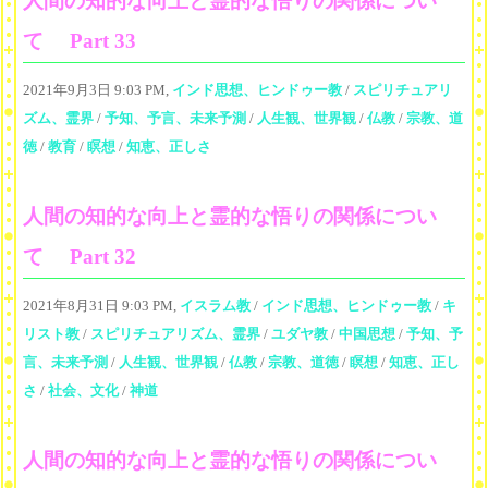
人間の知的な向上と霊的な悟りの関係につい
て Part 33
2021年9月3日 9:03 PM,
インド思想、ヒンドゥー教
/
スピリチュアリ
ズム、霊界
/
予知、予言、未来予測
/
人生観、世界観
/
仏教
/
宗教、道
徳
/
教育
/
瞑想
/
知恵、正しさ
人間の知的な向上と霊的な悟りの関係につい
て Part 32
2021年8月31日 9:03 PM,
イスラム教
/
インド思想、ヒンドゥー教
/
キ
リスト教
/
スピリチュアリズム、霊界
/
ユダヤ教
/
中国思想
/
予知、予
言、未来予測
/
人生観、世界観
/
仏教
/
宗教、道徳
/
瞑想
/
知恵、正し
さ
/
社会、文化
/
神道
人間の知的な向上と霊的な悟りの関係につい