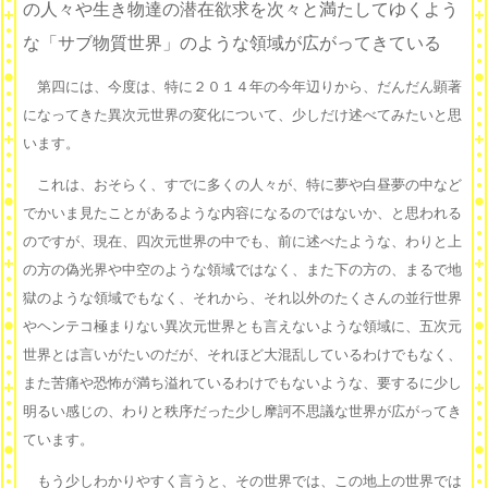
の人々や生き物達の潜在欲求を次々と満たしてゆくよう
な「サブ物質世界」のような領域が広がってきている
第四には、今度は、特に２０１４年の今年辺りから、だんだん顕著
になってきた異次元世界の変化について、少しだけ述べてみたいと思
います。
これは、おそらく、すでに多くの人々が、特に夢や白昼夢の中など
でかいま見たことがあるような内容になるのではないか、と思われる
のですが、現在、四次元世界の中でも、前に述べたような、わりと上
の方の偽光界や中空のような領域ではなく、また下の方の、まるで地
獄のような領域でもなく、それから、それ以外のたくさんの並行世界
やヘンテコ極まりない異次元世界とも言えないような領域に、五次元
世界とは言いがたいのだが、それほど大混乱しているわけでもなく、
また苦痛や恐怖が満ち溢れているわけでもないような、要するに少し
明るい感じの、わりと秩序だった少し摩訶不思議な世界が広がってき
ています。
もう少しわかりやすく言うと、その世界では、この地上の世界では