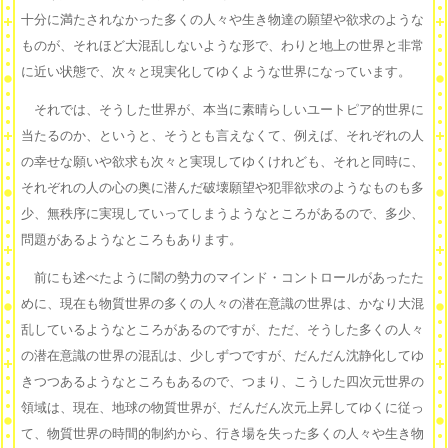
十分に満たされなかった多くの人々や生き物達の願望や欲求のような
ものが、それほど大混乱しないような形で、わりと地上の世界と非常
に近い状態で、次々と現実化してゆくような世界になっています。
それでは、そうした世界が、本当に素晴らしいユートピア的世界に
当たるのか、というと、そうとも言えなくて、例えば、それぞれの人
の幸せな願いや欲求も次々と実現してゆくけれども、それと同時に、
それぞれの人の心の奥に潜んだ破壊願望や犯罪欲求のようなものも多
少、無秩序に実現していってしまうようなところがあるので、多少、
問題があるようなところもあります。
前にも述べたように闇の勢力のマインド・コントロールがあったた
めに、現在も物質世界の多くの人々の潜在意識の世界は、かなり大混
乱しているようなところがあるのですが、ただ、そうした多くの人々
の潜在意識の世界の混乱は、少しずつですが、だんだん沈静化してゆ
きつつあるようなところもあるので、つまり、こうした四次元世界の
領域は、現在、地球の物質世界が、だんだん次元上昇してゆくに従っ
て、物質世界の時間的制約から、行き場を失った多くの人々や生き物