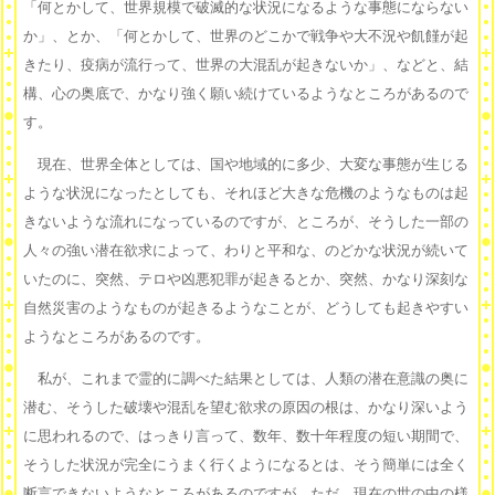
「何とかして、世界規模で破滅的な状況になるような事態にならない
か」、とか、「何とかして、世界のどこかで戦争や大不況や飢饉が起
きたり、疫病が流行って、世界の大混乱が起きないか」、などと、結
構、心の奥底で、かなり強く願い続けているようなところがあるので
す。
現在、世界全体としては、国や地域的に多少、大変な事態が生じる
ような状況になったとしても、それほど大きな危機のようなものは起
きないような流れになっているのですが、ところが、そうした一部の
人々の強い潜在欲求によって、わりと平和な、のどかな状況が続いて
いたのに、突然、テロや凶悪犯罪が起きるとか、突然、かなり深刻な
自然災害のようなものが起きるようなことが、どうしても起きやすい
ようなところがあるのです。
私が、これまで霊的に調べた結果としては、人類の潜在意識の奥に
潜む、そうした破壊や混乱を望む欲求の原因の根は、かなり深いよう
に思われるので、はっきり言って、数年、数十年程度の短い期間で、
そうした状況が完全にうまく行くようになるとは、そう簡単には全く
断言できないようなところがあるのですが、ただ、現在の世の中の様