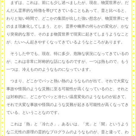
まずは、これは、前にも少し述べましたが、現在、物質世界が、だ
んだん霊界的な特徴を帯びてきていることもあって、昔と比べると、
わりと短い時間で、どこかの集団が出した強い想念が、物質世界にそ
のまま現象化してしまう、とか、霊界や幽界の何らかの変化が、かな
り突発的な形で、そのまま物質世界で現実に起きてしまうようなこと
が、たいへん起きやすくなってきているようなところがあります。
そうした中でも、現在、特に多少、危険な状況になってきているの
が、これは非常に対称的な話になるのですが、一つは熱もので、もう
一つは、冷えもののようなものになっています。
つまり、どこかでパッと熱い熱のようなものが出て、それで大変な
事故や怪我のような災難に至る可能性が高くなっているのと、それと
は対称的に、どこかでパッと冷たい温度変化のようなものが起きて、
それで大変な事故や怪我のような災難が起きる可能性が高くなってき
ている、ということなのです。
これは「熱」と「冷たさ」、あるいは、「光」と「闇」というよう
な二元性の原理の霊的なプログラムのようなものが、昔と違って、わ