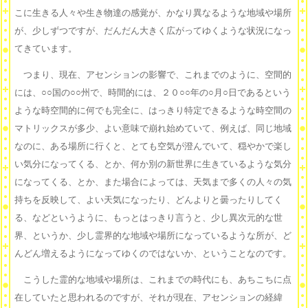
こに生きる人々や生き物達の感覚が、かなり異なるような地域や場所
が、少しずつですが、だんだん大きく広がってゆくような状況になっ
てきています。
つまり、現在、アセンションの影響で、これまでのように、空間的
には、○○国の○○州で、時間的には、２０○○年の○月○日であるという
ような時空間的に何でも完全に、はっきり特定できるような時空間の
マトリックスが多少、よい意味で崩れ始めていて、例えば、同じ地域
なのに、ある場所に行くと、とても空気が澄んでいて、穏やかで楽し
い気分になってくる、とか、何か別の新世界に生きているような気分
になってくる、とか、また場合によっては、天気まで多くの人々の気
持ちを反映して、よい天気になったり、どんよりと曇ったりしてく
る、などというように、もっとはっきり言うと、少し異次元的な世
界、というか、少し霊界的な地域や場所になっているような所が、ど
んどん増えるようになってゆくのではないか、ということなのです。
こうした霊的な地域や場所は、これまでの時代にも、あちこちに点
在していたと思われるのですが、それが現在、アセンションの経緯