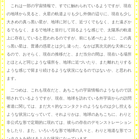
これは一部の宇宙情報で、すでに触れられているようですが、現在
の地球から見ると、火星の軌道よりも少し外側の辺りに、現在も少し
大きめの真っ黒い星が、地球に対して、近づくでもなく、また遠ざか
るでもなく、まるで地球と並行して回るような感じで、太陽系の軌道
上に存在していると思われるのですが、前にも述べたように、この真
っ黒い星は、普通の惑星とは少し違った、なかば異次元的な天体にな
るので、おそらく、現在の推移だと、まだ当分の間は、現在いる場所
とほとんど同じような場所を、地球に近づいたり、また離れたりする
ような感じで留まり続けるような状況になるのではないか、と思われ
ます。
二つめは、これも現在だと、あちこちの宇宙情報のようなもので説
明されているようですが、現在、地球を訪れている外宇宙からの訪問
者達に関しては、まだ大々的なコンタクトのようなものは少し控える
ような状況になっていて、それよりかは、地球のあちこちに、わりと
非公式な形で定期的に現れては、彼らの存在のデモンストレーション
をしたり、また、いろいろな形で地球の人々と、わりと地道な形でコ
ンタクトを続けるような状況になっています。