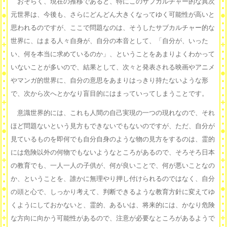
おそらく、現在の推移であると、特にこのサブカルチャー的な異次
元世界は、今後も、さらにどんどん大きくなってゆく可能性が高いと
思われるのですが、ここで問題なのは、そうしたサブカルチャー的な
世界に、はまる人々自身が、自分の本音として、「自分が、いった
い、何を本当に求めているのか」、ということをあまりよくわかって
いないことが多いので、結果として、次々と発表される映画やアニメ
やマンガ的世界に、自分の意思をあまりはっきり持たないような形
で、次から次へとかなり盲目的にはまっていってしまうことです。
意識世界的には、これも人間の自己実現の一つの現れなので、それ
ほど問題ないという見方もできないでもないのですが、ただ、自分が
見ているものを即何でも自分自身のような物の見方をするのは、霊的
には危険以外の何物でもないようなところがあるので、そろそろ日本
の教育でも、一人一人の子供が、何が良いことで、何が悪いことなの
か、ということを、誰かに無理やり押し付けられるのではなく、自分
の頭と心で、しっかり考えて、判断できるような教育方針に変えてゆ
くようにしておかないと、霊的、あるいは、将来的には、かなり危険
な方向に向かう可能性があるので、注意が必要なところがあるようで