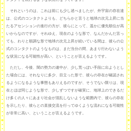
それというのは、これは前にも少し述べましたが、外宇宙の存在達
は、公式のコンタクトよりも、どちらかと言うと地球の次元上昇に当
たるアセンションの進行の方が、彼らにとって、遥かに優先順位が高
いからなのですが、それゆえ、現在のような形で、なんだかんだ言っ
ても、わりと順調な形で地球の次元上昇が続いている間は、彼らの公
式のコンタクトのようなものは、まだ当分の間、あまり行わないよう
な状況になる可能性が高い、ということが言えるようです。
ただし、今後、闇の勢力の連中が、少し荒っぽい手段に出ようとし
た場合には、それなりに多少、目立った形で、彼らの存在が確認され
るようになるような事態もありえるのですが、そうでない限りは、現
在とほぼ同じような形で、少しずつですが確実に、地球上のできるだ
け多くの人々にあまり社会が混乱しないような範囲内で、彼らの存在
を示したり、彼らとの直接交流を行ってゆくような流れになる可能性
が非常に高い、ということが言えるようです。