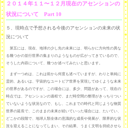
２０１４年１１〜１２月現在のアセンションの
状況について Part 10
５、現時点で予想される今後のアセンションの未来の状
況について
第五には、現在、地球の少し先の未来には、明らかに方向性の異な
る幾つかの並行世界の集まりのようなものが広がってきているので、
そうした内容について、幾つか述べてみたいと思います。
まず一つめは、これは前から何度も述べていますが、わりと単純に
霊的、あるいは、宇宙的なユートピア世界を実現してゆくような未来
の世界があるのですが、この場合には、多少、問題があって、現在の
時点では、アセンションの過程で、まだ時空間の整理がきっちりつい
ていないような状況なので、もし、これまでの時代と同じような物質
世界の延長で、このままの未来が続いていった場合には、たいてい、
どこかの段階で、地球人類全体の意識的な成長や発展が、限界的な状
況を迎えることになってしまい、その結果、うまく文明を持続させら