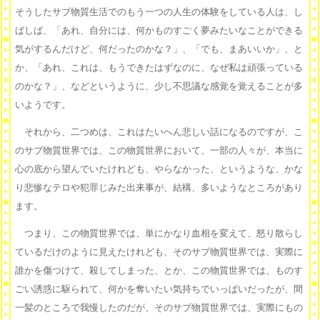
そうしたサブ物質生活でのもう一つの人生の体験をしている人は、し
ばしば、「あれ、自分には、何かものすごく夢みたいなことができる
気がするんだけど、何だったのかな？」、「でも、まあいいか」、と
か、「あれ、これは、もうできたはずなのに、なぜ私は頑張っている
のかな？」、などというように、少し不思議な感覚を覚えることが多
いようです。
それから、二つめは、これはたいへん悲しい話になるのですが、こ
のサブ物質世界では、この物質世界において、一部の人々が、本当に
心の底から望んでいたけれども、やらなかった、というような、かな
り悲惨なテロや犯罪じみた出来事が、結構、多いようなところがあり
ます。
つまり、この物質世界では、単にかなり血相を変えて、怒り散らし
ているだけのように見えたけれども、そのサブ物質世界では、実際に
誰かを傷つけて、殺してしまった、とか、この物質世界では、ものす
ごい誘惑に駆られて、何かを奪いたい気持ちでいっぱいだったが、間
一髪のところで我慢したのだが、そのサブ物質世界では、実際にもの