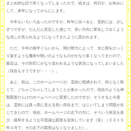
まとめ的な話で長くなってしまったので、続きは、何日か、お休みに
して、来年になってからにします。
今年もいろいろあったのですが、昨年に比べると、霊的には、少し
ずつですが、だんだん安定した感じで、良い方向に変化してゆくよう
な兆しが見られるようになってきたように思われます。
ただ、今年の後半ぐらいから、闇の勢力によって、光と闇をひっく
り返すような魔術や呪いのようなものがかなり多くなってきたので、
最近は、その対応にかなり追われるような状況になってしまいました
（現在もそうですが・・・）。
あと、前は、このホームページが、霊的に呪縛されて、何となく暗
くて、ごちゃごちゃしてしまうことが多かったので、現在のような神
聖図形だらけのホームページに変更したのですが、そうすると今度
は、霊的には真っ黒に見える良い存在まで、はじいてしまう問題が生
じてきたので、現在、ホームページの左下の方に、そういう状況を多
少、緩和するような不思議な図形を追加しています（笑）（２０１５
年３月で、その左下の図形はなくなりました）。