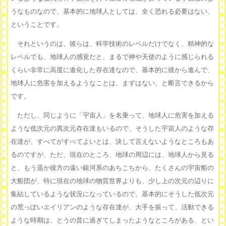
うなものなので、基本的に地球人としては、全く恐れる必要はない、
ということです。
それというのは、彼らは、科学技術のレベルだけでなく、精神的な
レベルでも、地球人の感覚だと、まるで神や天使のように感じられる
くらい非常に高度に進化した存在達なので、基本的に彼から進んで、
地球人に危害を加えるようなことは、まずはない、と断言できるから
です。
ただし、同じように「宇宙人」を名乗って、地球人に危害を加える
ような低次元の異次元存在達もいるので、そうした宇宙人のような存
在達が、すべてがすべてよいとは、決して言えないようなところもあ
るのですが、ただ、現在のところ、地球の周辺には、地球人から見る
と、もう遥か彼方の遠い銀河系のあちこちから、たくさんの宇宙船の
大船団が、特に現在の地球の物質世界よりも、少し上の次元の辺りに
集結しているような状況になっているので、基本的にそうした低次元
の荒っぽいエイリアンのような存在達が、大手を振って、活動できる
ような時期は、とうの昔に過ぎてしまったようなところがある、とい