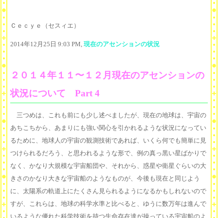
Ｃｅｃｙｅ（セスィエ）
2014年12月25日 9:03 PM,
現在のアセンションの状況
２０１４年１１〜１２月現在のアセンションの
状況について Part 4
三つめは、これも前にも少し述べましたが、現在の地球は、宇宙の
あちこちから、あまりにも強い関心を引かれるような状況になってい
るために、地球人の宇宙の観測技術であれば、いくら何でも簡単に見
つけられるだろう、と思われるような形で、例の真っ黒い星ばかりで
なく、かなり大規模な宇宙船団や、それから、惑星や衛星ぐらいの大
きさのかなり大きな宇宙船のようなものが、今後も現在と同じよう
に、太陽系の軌道上にたくさん見られるようになるかもしれないので
すが、これらは、地球の科学水準と比べると、ゆうに数万年は進んで
いるような優れた科学技術を持つ生命存在達が操っている宇宙船のよ