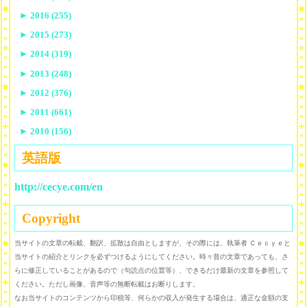
►
2016 (255)
►
2015 (273)
►
2014 (319)
►
2013 (248)
►
2012 (376)
►
2011 (661)
►
2010 (156)
英語版
http://cecye.com/en
Copyright
当サイトの文章の転載、翻訳、拡散は自由としますが、その際には、執筆者 Ｃｅｃｙｅと
当サイトの紹介とリンクを必ずつけるようにしてください。時々昔の文章であっても、さ
らに修正していることがあるので（句読点の位置等）、できるだけ最新の文章を参照して
ください。ただし画像、音声等の無断転載はお断りします。
なお当サイトのコンテンツから印税等、何らかの収入が発生する場合は、適正な金額の支