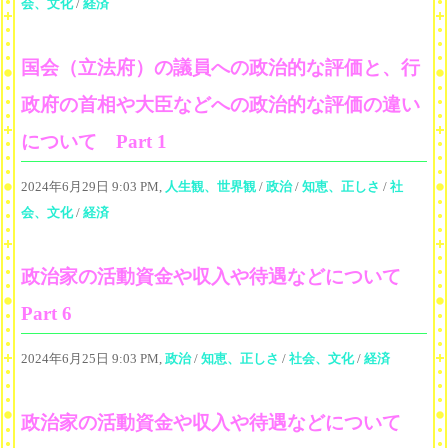
会、文化
/
経済
国会（立法府）の議員への政治的な評価と、行
政府の首相や大臣などへの政治的な評価の違い
について Part 1
2024年6月29日 9:03 PM,
人生観、世界観
/
政治
/
知恵、正しさ
/
社
会、文化
/
経済
政治家の活動資金や収入や待遇などについて
Part 6
2024年6月25日 9:03 PM,
政治
/
知恵、正しさ
/
社会、文化
/
経済
政治家の活動資金や収入や待遇などについて