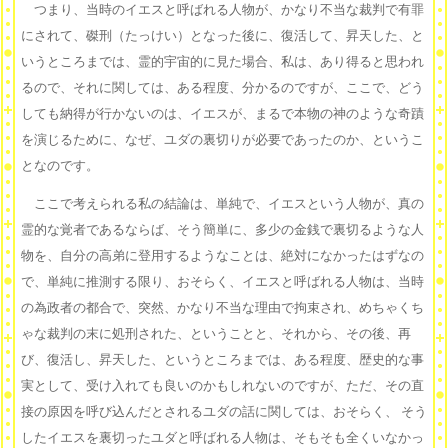
つまり、当時のイエスと呼ばれる人物が、かなり不当な裁判で有罪
にされて、磔刑（たっけい）となった後に、復活して、昇天した、と
いうところまでは、霊的宇宙的に見た場合、私は、あり得ると思われ
るので、それに関しては、ある程度、分かるのですが、ここで、どう
しても納得が行かないのは、イエスが、まるで本物の神のような奇蹟
を演じるために、なぜ、ユダの裏切りが必要であったのか、というこ
となのです。
ここで考えられる私の結論は、単純で、イエスという人物が、真の
霊的な覚者であるならば、そう簡単に、多少の金銭で裏切るような人
物を、自分の高弟に登用するようなことは、絶対になかったはずなの
で、単純に推測する限り、おそらく、イエスと呼ばれる人物は、当時
の為政者の都合で、突然、かなり不当な理由で拘束され、めちゃくち
ゃな裁判の末に処刑された、ということと、それから、その後、再
び、復活し、昇天した、というところまでは、ある程度、歴史的な事
実として、受け入れても良いのかもしれないのですが、ただ、その直
接の原因を呼び込んだとされるユダの話に関しては、おそらく、 そう
したイエスを裏切ったユダと呼ばれる人物は、そもそも全くいなかっ