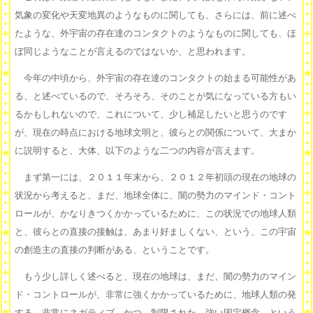
気象の変化や天変地異のようなものに関しても、さらには、前に述べ
たような、外宇宙の存在達のコンタクトのようなものに関しても、ほ
ぼ同じようなことが言えるのではないか、と思われます。
今年の中頃から、外宇宙の存在達のコンタクトの始まる可能性があ
る、と述べているので、そろそろ、そのことが気になっている方もい
るかもしれないので、これについて、少し補足したいと思うのです
が、現在の時点における地球文明と、彼らとの関係について、大まか
に説明すると、大体、以下のような二つの内容が言えます。
まず第一には、２０１１年末から、２０１２年初頭の現在の地球の
状況から考えると、まだ、地球全体に、闇の勢力のマインド・コント
ロールが、かなりきつくかかっているために、この状況での地球人類
と、彼らとの直接の接触は、あまり好ましくない、という、この宇宙
の創造主の直接の判断がある、ということです。
もう少し詳しく述べると、現在の地球は、まだ、闇の勢力のマイン
ド・コントロールが、非常に強くかかっているために、地球人類の発
する、非常にネガティブ、かつ、制限された、強い固定概念、という