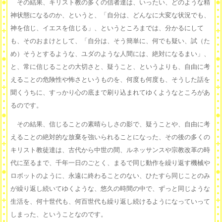
その結果、キリスト教の多くの信者達は、いったい、どのような精
神状態になるのか、というと、「自分は、どんなに大変な状況でも、
神を信じ、イエスを信じる」、というところまでは、分かるにして
も、そのおまけとして、「自分は、そう簡単に、何でも疑い、試（た
め）そうとするような、ユダのような人間には、絶対になるまい」、
と、常に信じることの大切さと、疑うこと、というよりも、自由に考
えることの危険性や怖さというものを、何度も何度も、そうした話を
聞くうちに、すっかり心の底まで刷り込まれてゆくようなところがあ
るのです。
その結果、信じることの素晴らしさの影で、疑うことや、自由に考
えることの絶対的な放棄を強いられることになった、その後の多くの
キリスト教徒達は、古代から中世の間、ルネッサンスや宗教改革の時
代に至るまで、千年一日のごとく、まるで同じ動作を繰り返す機械や
ロボットのように、永遠に終わることのない、ひたすら同じことのみ
が繰り返し続いてゆくような、悠久の時間の中で、ずっと同じような
生活を、何十世代も、何百世代も繰り返し続けるようになっていって
しまった、ということなのです。