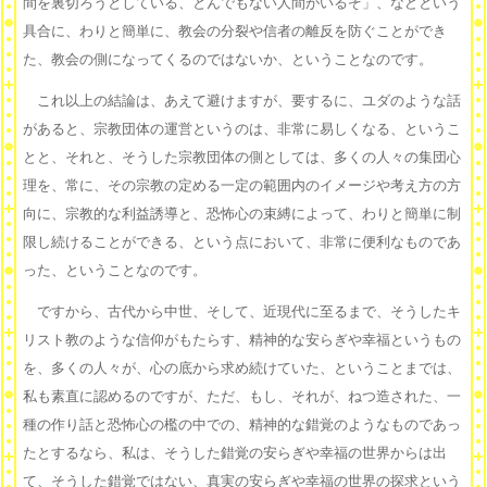
間を裏切ろうとしている、とんでもない人間がいるぞ」、などという
具合に、わりと簡単に、教会の分裂や信者の離反を防ぐことができ
た、教会の側になってくるのではないか、ということなのです。
これ以上の結論は、あえて避けますが、要するに、ユダのような話
があると、宗教団体の運営というのは、非常に易しくなる、というこ
とと、それと、そうした宗教団体の側としては、多くの人々の集団心
理を、常に、その宗教の定める一定の範囲内のイメージや考え方の方
向に、宗教的な利益誘導と、恐怖心の束縛によって、わりと簡単に制
限し続けることができる、という点において、非常に便利なものであ
った、ということなのです。
ですから、古代から中世、そして、近現代に至るまで、そうしたキ
リスト教のような信仰がもたらす、精神的な安らぎや幸福というもの
を、多くの人々が、心の底から求め続けていた、ということまでは、
私も素直に認めるのですが、ただ、もし、それが、ねつ造された、一
種の作り話と恐怖心の檻の中での、精神的な錯覚のようなものであっ
たとするなら、私は、そうした錯覚の安らぎや幸福の世界からは出
て、そうした錯覚ではない、真実の安らぎや幸福の世界の探求という