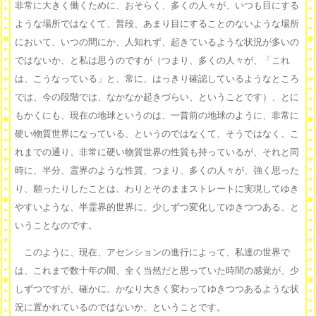
非常に大きく働くために、おそらく、多くの人々が、いつも目にする
ような場所ではなくて、普段、あまり目にすることのないような場所
において、いつの間にか、人知れず、起きているような状況が多いの
ではないか、と私は思うのですが（つまり、多くの人々が、「これ
は、こうなっている」と、常に、はっきり確認しているようなところ
では、今の段階では、なかなか起きづらい、ということです）、とに
もかくにも、現在の地球というのは、一昔前の地球のように、非常に
硬い物質世界になっている、というのではなくて、そうではなく、こ
れまでの通り、非常に硬い物質世界の性質も持っているが、それと同
時に、半分、霊界のような性質、つまり、多くの人々が、強く思った
り、願ったりしたことは、わりとそのままストレートに実現してゆき
やすいような、半霊界的世界に、少しずつ変化してゆきつつある、と
いうことなのです。
このように、現在、アセンションの進行によって、私達の世界で
は、これまで数十年の間、全く当然だと思っていた時間の感覚が、少
しずつですが、確かに、かなり大きく変わってゆきつつあるような状
況に置かれているのではないか、ということです。