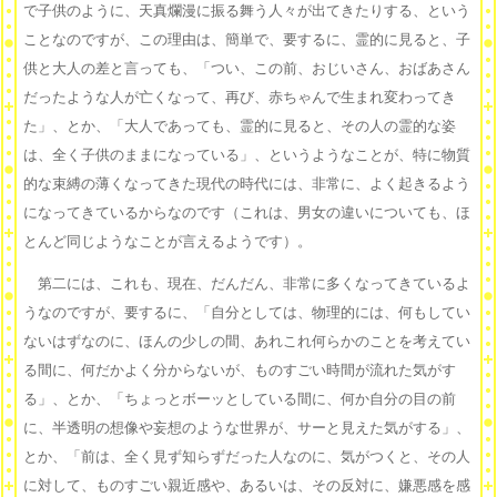
で子供のように、天真爛漫に振る舞う人々が出てきたりする、という
ことなのですが、この理由は、簡単で、要するに、霊的に見ると、子
供と大人の差と言っても、「つい、この前、おじいさん、おばあさん
だったような人が亡くなって、再び、赤ちゃんで生まれ変わってき
た」、とか、「大人であっても、霊的に見ると、その人の霊的な姿
は、全く子供のままになっている」、というようなことが、特に物質
的な束縛の薄くなってきた現代の時代には、非常に、よく起きるよう
になってきているからなのです（これは、男女の違いについても、ほ
とんど同じようなことが言えるようです）。
第二には、これも、現在、だんだん、非常に多くなってきているよ
うなのですが、要するに、「自分としては、物理的には、何もしてい
ないはずなのに、ほんの少しの間、あれこれ何らかのことを考えてい
る間に、何だかよく分からないが、ものすごい時間が流れた気がす
る」、とか、「ちょっとボーッとしている間に、何か自分の目の前
に、半透明の想像や妄想のような世界が、サーと見えた気がする」、
とか、「前は、全く見ず知らずだった人なのに、気がつくと、その人
に対して、ものすごい親近感や、あるいは、その反対に、嫌悪感を感