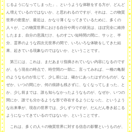
じるようになってしまった」、というような体験をする方が、どんど
ん増えているのではないか、と思われるのですが、それは、この物質
世界の密度が、最近は、かなり薄くなってきているために、多くの
人々が、この物質世界における自分や周りの状況は、ほぼ完全に維持
したまま、自分の意識だけ、ものすごい短時間の間に、サッと、半
分、霊界のような四次元世界の間で、いろいろな体験をしてきた結
果、起きている現象なのではないか、ということです。
第三には、これは、まだあまり指摘されていない内容になるのです
が、もう現在の時点で、時空間の一部に、言ってみれば、一種の亀裂
のようなものが生じて、少し前には、確かにあったはずのものが、な
ぜか、いつの間にか、何の痕跡も残さずに、なくなってしまった、と
か、少し前までは、誰も知らなかったようなものが、なぜか、いつの
間にか、誰でも分かるような形で存在するようになった、というよう
な出来事が、現在の世界では、少しずつですが、だんだん巻き起こる
ようになってきているのではないか、ということです。
これは、多くの人々の物質世界に対する信念の影響というものが、