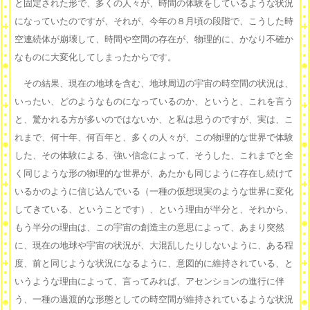
と固定された形で、多くの人々が、時間の体験をしているような状況
になっていたのですが、それが、今年の８月頃の段階で、こうした時
空連続体が崩壊して、時間や空間の存在が、物理的に、かなり不確か
なものに大変化してしまったからです。
その結果、現在の地球を含む、地球周辺の宇宙の時空間の状況は、
いったい、どのようなものになっているのか、というと、これを言う
と、驚かれる方が多いのではないか、と私は思うのですが、実は、こ
れまで、何十年、何百年と、多くの人々が、この物理的な世界で体験
した、その体験による、強い信念によって、そうした、これまでと全
く同じような形の物理的な世界が、あたかも同じように存在し続けて
いるかのように信じ込んでいる（一種の仮想現実のような世界に変化
してきている、ということです）、という理由が半分と、それから、
もう半分の理由は、この宇宙の創造主の意思によって、あまり突然
に、現在の地球や宇宙の状況が、大混乱したりしないように、ある程
度、前と同じような状況になるように、意図的に維持されている、と
いうような理由によって、言ってみれば、アセンションの進行に伴
う、一種の過渡的な形態としての時空間が維持されているような状況