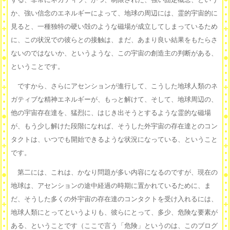
か、強い信念のエネルギーによって、地球の周辺には、霊的宇宙的に
見ると、一種独特の硬い殻のような磁場が成立してしまっているため
に、この状況での彼らとの接触は、まだ、あまり良い結果をもたらさ
ないのではないか、というような、この宇宙の創造主の判断がある、
ということです。
ですから、さらにアセンションが進行して、こうした地球人類のネ
ガティブな精神エネルギーが、もっと解けて、そして、地球周辺の、
他の宇宙存在達を、猛烈に、はじき出そうとするような霊的な磁場
が、もう少し解けた段階になれば、そうした外宇宙の存在達とのコン
タクトは、いつでも開始できるような状況になっている、ということ
です。
第二には、これは、かなり問題が多い内容になるのですが、現在の
地球は、アセンションの途中経過の時期に置かれているために、ま
だ、そうした多くの外宇宙の存在達のコンタクトを受け入れるには、
地球人類にとってというよりも、彼らにとって、多少、危険な要素が
ある、ということです（ここで言う「危険」というのは、このブログ