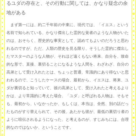
るユダの存在と、その行動に関しては、かなり疑念の余
地がある
まず第一には、約二千年前の中東に、現代では、「イエス」という
名前で知られている、かなり傑出した霊的な覚者のような人物がいた
のは、おそらく、歴史的な事実として、認めてもよいのだろうと思わ
れるのですが、ただ、人類の歴史を見る限り、そうした霊的に傑出し
たマスターのような人物が、それほど遠くもない将来、自分を、致命
的な形で、直接、裏切ることになるような人間を、わざわざ、自分の
高弟として受け入れたとは、ちょっと普通、常識的にあり得ないと思
われるので、こうしたケースの場合、最初から、イエスは、将来、ユ
ダが裏切ると知っていて、彼の高弟として、受け入れたと考えるより
かは、より常識的に考えた場合、「ユダ」と呼ばれる人物は、そもそ
も、最初から、いなかったか、もしくは、本当は、全然、別の話だっ
たものがすり替えられて、その後、あたかも彼が、最低の裏切り者の
ように喧伝されるようになった、と考えるのが、すじみちには、合理
的なのではないか、ということです。