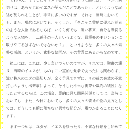
切りは、あらかじめイエスが望んだことであった」、というような記
述が見られることが、非常に多いのですが、それは、当時において
も、また、現代においても、そうした、「そこそこ霊的に優れた覚者
のような人物であるならば、いくら何でも、近い将来、自分を裏切る
ような人物を、十二弟子の一人というような、最重要のポジションに
取り立てるはずないではないか？」、というような、多くの人々の素
朴な感想、というか、素朴な疑問が、その背景にあるからなのです。
第二には、これは、少し言いづらいのですが、それでは、聖書の通
り、当時のイエスが、ものすごい霊的な覚者であったにも関わらず、
近い将来のユダの裏切りが、全く予見できずに、その後の突然の不意
打ちのような出来事によって、そうした不当な拘束や裁判の犠牲にな
ったとするならば、この場合、霊的に見た因果関係としては、当時に
おいても、また、今日においても、多くの人々の普通の物の見方とし
ては、どうしても腑に落ちない異常な部分が、幾つかあることになり
ます。
まず一つめは、ユダが、イエスを疑ったり、不審な行動をし始めて