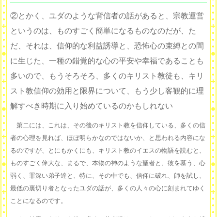
②とかく、ユダのような背信者の話があると、宗教運営
というのは、ものすごく簡単になるものなのだが、た
だ、それは、信仰的な利益誘導と、恐怖心の束縛との間
に生じた、一種の錯覚的な心の平安や幸福であることも
多いので、もうそろそろ、多くのキリスト教徒も、キリ
スト教信仰の効用と限界について、もう少し客観的に理
解すべき時期に入り始めているのかもしれない
第二には、これは、その後のキリスト教を信仰している、多くの信
者の心理を見れば、ほぼ明らかなのではないか、と思われる内容にな
るのですが、とにもかくにも、キリスト教のイエスの物語を読むと、
ものすごく偉大な、まるで、本物の神のような聖者と、彼を慕う、心
弱く、罪深い弟子達と、特に、その中でも、信仰に破れ、師を試し、
最低の裏切り者となったユダの話が、多くの人々の心に刻まれてゆく
ことになるのです。