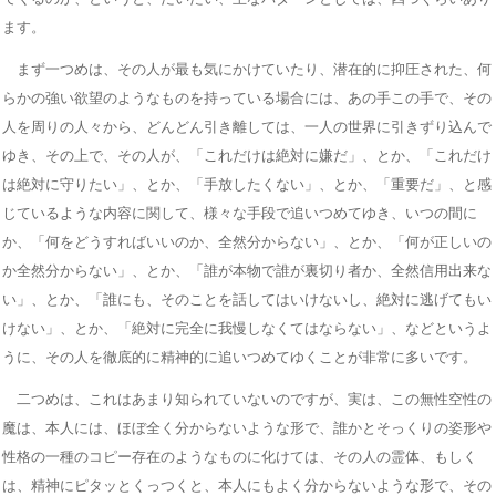
ます。
まず一つめは、その人が最も気にかけていたり、潜在的に抑圧された、何
らかの強い欲望のようなものを持っている場合には、あの手この手で、その
人を周りの人々から、どんどん引き離しては、一人の世界に引きずり込んで
ゆき、その上で、その人が、「これだけは絶対に嫌だ」、とか、「これだけ
は絶対に守りたい」、とか、「手放したくない」、とか、「重要だ」、と感
じているような内容に関して、様々な手段で追いつめてゆき、いつの間に
か、「何をどうすればいいのか、全然分からない」、とか、「何が正しいの
か全然分からない」、とか、「誰が本物で誰が裏切り者か、全然信用出来な
い」、とか、「誰にも、そのことを話してはいけないし、絶対に逃げてもい
けない」、とか、「絶対に完全に我慢しなくてはならない」、などというよ
うに、その人を徹底的に精神的に追いつめてゆくことが非常に多いです。
二つめは、これはあまり知られていないのですが、実は、この無性空性の
魔は、本人には、ほぼ全く分からないような形で、誰かとそっくりの姿形や
性格の一種のコピー存在のようなものに化けては、その人の霊体、もしく
は、精神にピタッとくっつくと、本人にもよく分からないような形で、その