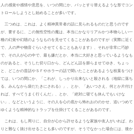
人の感覚や感情や意思を、いつの間にか、パッとすり替えるような形でコン
トロールしようとし始めることが多いです。
三つめは、これは、よく精神異常者の話に見られるものだと思うのです
が、要するに、この無性空性の魔は、本当にかなりリアルかつ本物らしい一
種の幻覚や幻聴のようなものを見せてくることがあるのですが（実際に近く
で、人の声や物音ぐらいさせてくることもあります）、それが非常に巧妙
で、その人が心の中で、最も嫌だとか、本当に大好きと思っているようなも
のがあると、そうした切り口から、どんどん話を膨らませてゆき、ちょっ
と、どこかの昔話やＳＦやホラーの話で聞いたことがあるような枝葉をつけ
ては、いつの間にか、「これが、しっかり出来ないと殺される（地獄に落ち
る、みんなから袋だたきにされる）」、とか、「あいつさえ、何とか片付け
れば、すべてうまく行くんだ」、とか、「絶対に寝ても休んでもいけな
い」、などというように、その人を心の底から怖れおののかせ、追いつめて
ゆくような精神的なトラップを仕掛けてくることがあるのです。
これは、もし周りに、自分が心から許せるような家族や友人がいれば、わ
りと難なく抜け出せることも多いのですが、そうでなかった場合には、後か