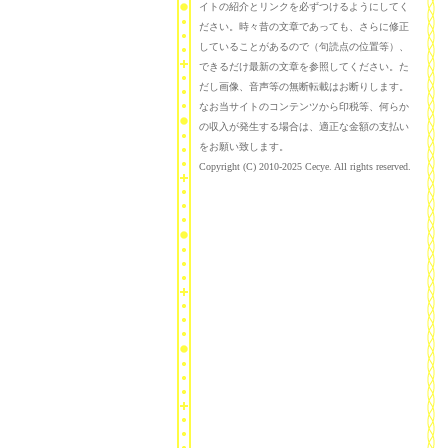
イトの紹介とリンクを必ずつけるようにしてく
ださい。時々昔の文章であっても、さらに修正
していることがあるので（句読点の位置等）、
できるだけ最新の文章を参照してください。た
だし画像、音声等の無断転載はお断りします。
なお当サイトのコンテンツから印税等、何らか
の収入が発生する場合は、適正な金額の支払い
をお願い致します。
Copyright (C) 2010-2025 Cecye. All rights reserved.