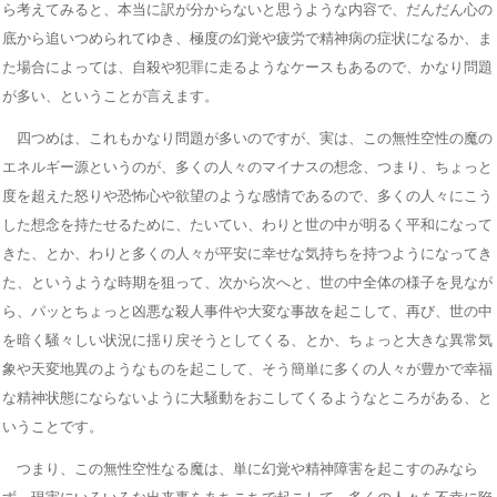
ら考えてみると、本当に訳が分からないと思うような内容で、だんだん心の
底から追いつめられてゆき、極度の幻覚や疲労で精神病の症状になるか、ま
た場合によっては、自殺や犯罪に走るようなケースもあるので、かなり問題
が多い、ということが言えます。
四つめは、これもかなり問題が多いのですが、実は、この無性空性の魔の
エネルギー源というのが、多くの人々のマイナスの想念、つまり、ちょっと
度を超えた怒りや恐怖心や欲望のような感情であるので、多くの人々にこう
した想念を持たせるために、たいてい、わりと世の中が明るく平和になって
きた、とか、わりと多くの人々が平安に幸せな気持ちを持つようになってき
た、というような時期を狙って、次から次へと、世の中全体の様子を見なが
ら、パッとちょっと凶悪な殺人事件や大変な事故を起こして、再び、世の中
を暗く騒々しい状況に揺り戻そうとしてくる、とか、ちょっと大きな異常気
象や天変地異のようなものを起こして、そう簡単に多くの人々が豊かで幸福
な精神状態にならないように大騒動をおこしてくるようなところがある、と
いうことです。
つまり、この無性空性なる魔は、単に幻覚や精神障害を起こすのみなら