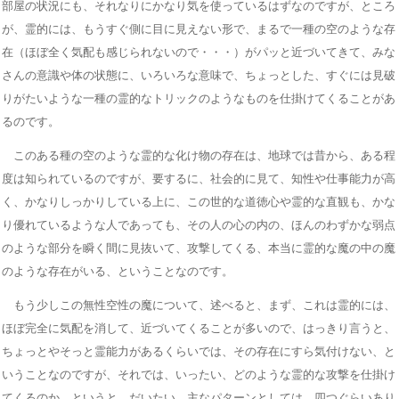
部屋の状況にも、それなりにかなり気を使っているはずなのですが、ところ
が、霊的には、もうすぐ側に目に見えない形で、まるで一種の空のような存
在（ほぼ全く気配も感じられないので・・・）がパッと近づいてきて、みな
さんの意識や体の状態に、いろいろな意味で、ちょっとした、すぐには見破
りがたいような一種の霊的なトリックのようなものを仕掛けてくることがあ
るのです。
このある種の空のような霊的な化け物の存在は、地球では昔から、ある程
度は知られているのですが、要するに、社会的に見て、知性や仕事能力が高
く、かなりしっかりしている上に、この世的な道徳心や霊的な直観も、かな
り優れているような人であっても、その人の心の内の、ほんのわずかな弱点
のような部分を瞬く間に見抜いて、攻撃してくる、本当に霊的な魔の中の魔
のような存在がいる、ということなのです。
もう少しこの無性空性の魔について、述べると、まず、これは霊的には、
ほぼ完全に気配を消して、近づいてくることが多いので、はっきり言うと、
ちょっとやそっと霊能力があるくらいでは、その存在にすら気付けない、と
いうことなのですが、それでは、いったい、どのような霊的な攻撃を仕掛け
てくるのか、というと、だいたい、主なパターンとしては、四つぐらいあり