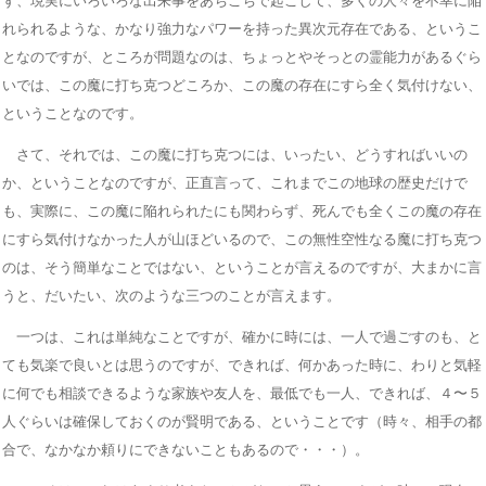
ず、現実にいろいろな出来事をあちこちで起こして、多くの人々を不幸に陥
れられるような、かなり強力なパワーを持った異次元存在である、というこ
となのですが、ところが問題なのは、ちょっとやそっとの霊能力があるぐら
いでは、この魔に打ち克つどころか、この魔の存在にすら全く気付けない、
ということなのです。
さて、それでは、この魔に打ち克つには、いったい、どうすればいいの
か、ということなのですが、正直言って、これまでこの地球の歴史だけで
も、実際に、この魔に陥れられたにも関わらず、死んでも全くこの魔の存在
にすら気付けなかった人が山ほどいるので、この無性空性なる魔に打ち克つ
のは、そう簡単なことではない、ということが言えるのですが、大まかに言
うと、だいたい、次のような三つのことが言えます。
一つは、これは単純なことですが、確かに時には、一人で過ごすのも、と
ても気楽で良いとは思うのですが、できれば、何かあった時に、わりと気軽
に何でも相談できるような家族や友人を、最低でも一人、できれば、４〜５
人ぐらいは確保しておくのが賢明である、ということです（時々、相手の都
合で、なかなか頼りにできないこともあるので・・・）。