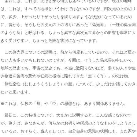
第四には、これは、先ほどから何度も述べているのですが、現在の地球
は、これは、すべての地域というわけではないのですが、四次元の上の辺り
で、多少、上がったり下がったりを繰り返すような状況になっているため
に、昔から、そうした四次元の上の辺りにあった「偽光界」（一種の偽天国
のような所）と呼ばれる、ちょっと異常な異次元世界からの影響を非常に大
きく受けやすい、ちょっと危険な状況になっています。
この偽光界についての説明は、前から何度もしているので、それほど驚か
ない人も多いかもしれないのですが、今回は、そうした偽光界の中にいて、
地球の歴史でも、宇宙の歴史でも、本当に数限りないほど、多くの人々や生
き物達を苦痛や恐怖や狂気の極地に陥れてきた「空（くう）」の化け物、
「無性空性（むしょうくうしょう）の魔」について、少しだけお話しておき
たいと思います。
※これは、仏教の「無」や「空」の思想とは、あまり関係ありません。
最初に、この特徴について、大まかに説明すると、こんな感じなのです
が、例えば、みなさんが、何らかのお祈りや瞑想のようなものをしようとし
ていると、おそらく、当人としては、自分自身の意識の状態にも、また家や