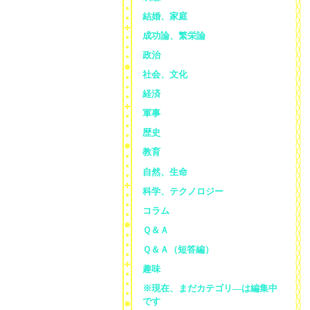
結婚、家庭
成功論、繁栄論
政治
社会、文化
経済
軍事
歴史
教育
自然、生命
科学、テクノロジー
コラム
Ｑ＆Ａ
Ｑ＆Ａ（短答編）
趣味
※現在、まだカテゴリ—は編集中
です