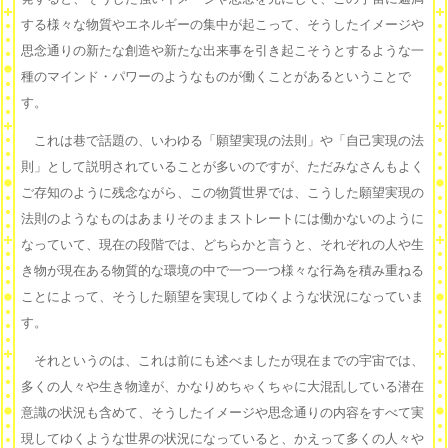
する様々な物質やエネルギーの集中が起こって、そうしたイメージや
思念通りの新たな創造や新たな出来事を引き起こそうとするような一
種のマインド・パワーのようなものが働くことがあるということで
す。
これは巷で話題の、いわゆる「願望実現の法則」や「自己実現の法
則」として説明されていることが多いのですが、ただみなさんもよく
ご存知のように残念ながら、この物質世界では、こうした願望実現の
法則のようなものはあまりそのままストレートには働かないのように
なっていて、現在の段階では、どちらかと言うと、それぞれの人や生
き物が現在ある物質的な環境の中で一つ一つ様々な行為を積み重ねる
ことによって、そうした願望を実現してゆくような状況になっていま
す。
それというのは、これは前にも述べましたが現在までの宇宙では、
多くの人々や生き物達が、かなりめちゃくちゃに大混乱している潜在
意識の状況も含めて、そうしたイメージや思念通りの内容をすべて実
現してゆくような世界の状況になっていると、かえって多くの人々や