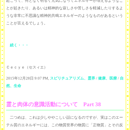
起こって、何となく明るく元気になってエネルギーが増えるようなこ
とが起きたり、あるいは精神的な寂しさや苦しさを軽減したりするよ
うな非常に不思議な精神的共鳴エネルギーのようなものがあるという
ことが言えるでしょう。
続く・・・
Ｃｅｃｙｅ（セスィエ）
2015年12月28日 9:07 PM,
スピリチュアリズム、霊界
/
健康、医療
/
自
然、生命
霊と肉体の意識活動について Part 38
二つめは、これは少しややこしい話になるのですが、実はこのエー
テル質のエネルギーには、この物質世界の物質に「正物質」とその反