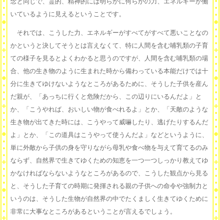
念と同じで、霊的、精神的には明らかに何らかの力、エネルギーが働
いているように見えるということです。
それでは、こうした力、エネルギーがすべてがすべて悪いことなの
かというと決してそうとは言えなくて、特に人間を含む哺乳類の子育
ての様子を見るとよくわかると思うのですが、人間を含む哺乳類の場
合、他の生き物のように生まれた時から備わっている本能だけでは十
分に生きてゆけないようなところがあるために、そうした子供を産ん
だ親が、「あっちに行くと危険だから、この辺りにいるんだよ」と
か、「こうやれば、おいしい物が食べれるよ」とか、「天敵のような
生き物が出てきた時には、こうやって威嚇したり、逃げたりするんだ
よ」とか、「この道具はこうやって使うんだよ」などというように、
単に外敵から子供の身を守りながら母乳や食べ物を与えて育てるのみ
ならず、自然界で生きてゆくための知恵を一つ一つしっかり教えてゆ
かなければならないようなところがあるので、こうした観点から見る
と、そうした子育ての時期に発揮される親の子供への命令や強制力と
いうのは、そうした生物が自然界の中でたくましく生きてゆくために
非常に大事なところがあるということが言えるでしょう。