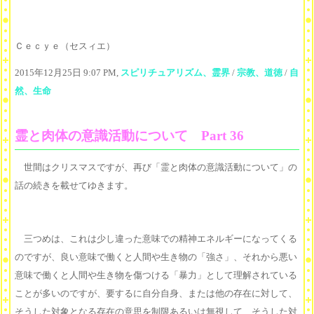
Ｃｅｃｙｅ（セスィエ）
2015年12月25日 9:07 PM,
スピリチュアリズム、霊界
/
宗教、道徳
/
自
然、生命
霊と肉体の意識活動について Part 36
世間はクリスマスですが、再び「霊と肉体の意識活動について」の
話の続きを載せてゆきます。
三つめは、これは少し違った意味での精神エネルギーになってくる
のですが、良い意味で働くと人間や生き物の「強さ」、それから悪い
意味で働くと人間や生き物を傷つける「暴力」として理解されている
ことが多いのですが、要するに自分自身、または他の存在に対して、
そうした対象となる存在の意思を制限あるいは無視して、そうした対