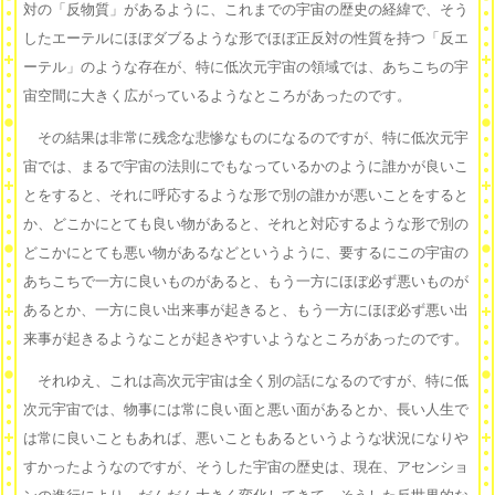
対の「反物質」があるように、これまでの宇宙の歴史の経緯で、そう
したエーテルにほぼダブるような形でほぼ正反対の性質を持つ「反エ
ーテル」のような存在が、特に低次元宇宙の領域では、あちこちの宇
宙空間に大きく広がっているようなところがあったのです。
その結果は非常に残念な悲惨なものになるのですが、特に低次元宇
宙では、まるで宇宙の法則にでもなっているかのように誰かが良いこ
とをすると、それに呼応するような形で別の誰かが悪いことをすると
か、どこかにとても良い物があると、それと対応するような形で別の
どこかにとても悪い物があるなどというように、要するにこの宇宙の
あちこちで一方に良いものがあると、もう一方にほぼ必ず悪いものが
あるとか、一方に良い出来事が起きると、もう一方にほぼ必ず悪い出
来事が起きるようなことが起きやすいようなところがあったのです。
それゆえ、これは高次元宇宙は全く別の話になるのですが、特に低
次元宇宙では、物事には常に良い面と悪い面があるとか、長い人生で
は常に良いこともあれば、悪いこともあるというような状況になりや
すかったようなのですが、そうした宇宙の歴史は、現在、アセンショ