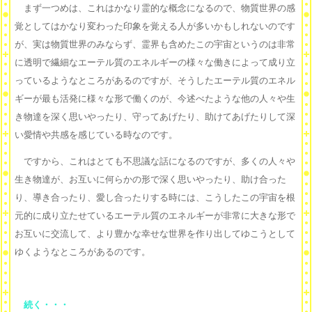
まず一つめは、これはかなり霊的な概念になるので、物質世界の感
覚としてはかなり変わった印象を覚える人が多いかもしれないのです
が、実は物質世界のみならず、霊界も含めたこの宇宙というのは非常
に透明で繊細なエーテル質のエネルギーの様々な働きによって成り立
っているようなところがあるのですが、そうしたエーテル質のエネル
ギーが最も活発に様々な形で働くのが、今述べたような他の人々や生
き物達を深く思いやったり、守ってあげたり、助けてあげたりして深
い愛情や共感を感じている時なのです。
ですから、これはとても不思議な話になるのですが、多くの人々や
生き物達が、お互いに何らかの形で深く思いやったり、助け合った
り、導き合ったり、愛し合ったりする時には、こうしたこの宇宙を根
元的に成り立たせているエーテル質のエネルギーが非常に大きな形で
お互いに交流して、より豊かな幸せな世界を作り出してゆこうとして
ゆくようなところがあるのです。
続く・・・