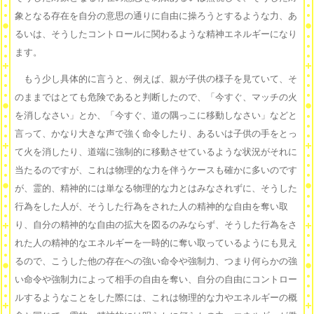
象となる存在を自分の意思の通りに自由に操ろうとするような力、あ
るいは、そうしたコントロールに関わるような精神エネルギーになり
ます。
もう少し具体的に言うと、例えば、親が子供の様子を見ていて、そ
のままではとても危険であると判断したので、「今すぐ、マッチの火
を消しなさい」とか、「今すぐ、道の隅っこに移動しなさい」などと
言って、かなり大きな声で強く命令したり、あるいは子供の手をとっ
て火を消したり、道端に強制的に移動させているような状況がそれに
当たるのですが、これは物理的な力を伴うケースも確かに多いのです
が、霊的、精神的には単なる物理的な力とはみなされずに、そうした
行為をした人が、そうした行為をされた人の精神的な自由を奪い取
り、自分の精神的な自由の拡大を図るのみならず、そうした行為をさ
れた人の精神的なエネルギーを一時的に奪い取っているようにも見え
るので、こうした他の存在への強い命令や強制力、つまり何らかの強
い命令や強制力によって相手の自由を奪い、自分の自由にコントロー
ルするようなことをした際には、これは物理的な力やエネルギーの概