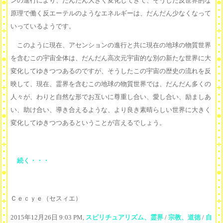
ンの進行により、だんだん大きく変化してきて、そうした反世界的な
原理で働く反エーテルのようなエネルギーは、だんだん少なくなって
いっているようです。
このように現在、アセンションの進行と共に現在の地球の物質世界
を含むこの宇宙全体は、だんだん高次元宇宙的な別の新たな世界に大
変化してゆきつつあるのですが、そうしたこの宇宙の歴史の流れを反
映して、現在、霊界を含むこの地球の物質世界では、だんだん多くの
人々が、わりと自然な形でお互いに尊重し合い、愛し合い、励ましあ
い、助け合い、導き合えるような、より良き素晴らしい世界に大きく
変化してゆきつつあるということが言えるでしょう。
続く・・・
Ｃｅｃｙｅ（セスィエ）
2015年12月26日 9:03 PM,
スピリチュアリズム、霊界
/
宗教、道徳
/
自