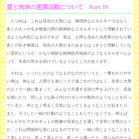
霊と肉体の意識活動について Part 39
八つめは、これは現在の人類には、物理的なエネルギーではなく、
多くの人々や生き物達の間の精神的なエネルギーとして理解されてい
るような内容になるのですが、実は、人間も含めた自然界のかなり数
多くの生き物達は、現在の人類がまだあまりはっきりと理解していな
い霊的というか、かなり精妙な精神的共鳴波のようなエネルギーによ
って、生命の営みを続けているようなところがあります。
それは、いったいどのようなものなのかというと、一番わかりやす
い例は、例えば、人間でも単に一人で過ごすのではなく、非常に大勢
の人々で一緒に集まって、みんなで共通する掛け声を上げたり、音楽
を聴いたり、同じような振り付けのダンスや動作のようなことを行っ
ていると、何となく明るく元気になってくるようなことが起きたり、
また、そうした一緒の行動のようなことをしていなくても、例えば、
テレビやビデオやネットの映像や音楽などを通して非常に大勢の人々
が、これは間接的な形にはなるのですが、一緒に同じようなことをし
て楽しんだり、笑って喜んだり、歌ったり踊ったり、何らかのゲーム