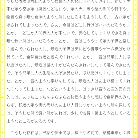
うした者達は現在のような社会の大変化についてゆけずに、新しく出
来た家や空き家（廃屋なども）や、家の天井裏や壁の隙間や軒下や、
物置や真っ暗な倉庫のような所にたむろするようにして、「古い家が
壊されてしまったので、さあ、今度はどこに行けばいいのだろうか」
とか、「どこか人間界の人が来ないで、安心してゆっくりできる真っ
暗な狭い所はないだろうか」とか、「昔はこうやって家の子供と楽し
く遊んでいられたのに、最近の子供はテレビや携帯やゲーム機ばかり
見ていて、全然自分達と遊んでくれない」とか、「昔は簡単に人に取
り憑けたのに、最近は世の中がだんだんきれいになって澄んできたの
で、そう簡単に人の生活をのぞき見たり、取り憑けなくなってしまっ
た」とか、「昔のような祟りをしても、最近の人はあまり構ってくれ
なくなってしまった」などというように、はっきり言うと霊的異次元
的には、あっちこっちをふらふらと彷徨うような感じで自然界のみな
らず、私達の家や街の周りのあまり人目につかないような所を探して
は、そうした所で良い所があれば、少しでも長く留まろうとしている
ようなところがあるのです。
こうした存在は、民話や伝承では、様々な名前で、結構事細かく説