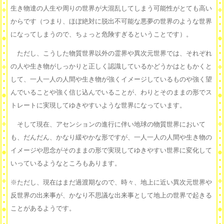
生き物達の人生や周りの世界が大混乱してしまう可能性がとても高い
からです（つまり、ほぼ絶対に脱出不可能な悪夢の世界のような世界
になってしまうので、ちょっと危険すぎるということです）。
ただし、こうした物質世界以外の霊界や異次元世界では、それぞれ
の人や生き物がしっかりと正しく認識しているかどうかはともかくと
して、一人一人の人間や生き物が強くイメージしているものや強く望
んでいることや強く信じ込んでいることが、わりとそのままの形でス
トレートに実現してゆきやすいような世界になっています。
そして現在、アセンションの進行に伴い地球の物質世界において
も、だんだん、かなり緩やかな形ですが、一人一人の人間や生き物の
イメージや思念がそのままの形で実現してゆきやすい世界に変化して
いっているようなところもあります。
※ただし、現在はまだ過渡期なので、時々、地上に近い異次元世界や
反世界の出来事が、かなり不思議な出来事として地上の世界で起きる
ことがあるようです。