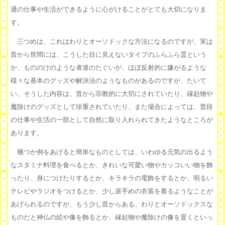
通の仕事や生活ができるように心がけることがとても大切になりま
す。
三つめは、これはわりとオーソドックな方法になるのですが、実は
昔から世間には、こうした目に見えないタイプのふらふら霊という
か、もののけのような者達のたぐいが、ほぼ反射的に嫌がるような
様々な基本のグッズや解決法のようなものがあるのですが、たいて
い、そうした内容は、昔から宗教的に大切にされていたり、縁起物や
魔除けのグッズとして珍重されていたり、また場合によっては、普段
の仕事や生活の一部として自然に取り入れられてきたようなところが
あります。
幾つか例をあげると簡単なものとしては、いわゆる元気の出るよう
なスタミナ料理を食べるとか、きれいな可愛い物やカッコいい物を飾
ったり、身につけたりするとか、キラキラの電飾をするとか、明るい
テレビやラジオをつけるとか、少し派手めの衣装を着るようなことが
あげられるのですが、もう少し昔からある、わりとオーソドックスな
ものだと神仏の絵や像を飾るとか、縁起物や魔除けの像を置くといっ