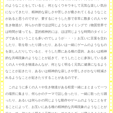
のようなことをしていると、何となくウキウキして元気な楽しい気分
になってきたり、精神的な寂しさや苦しさが癒されてくるようなこと
があると思うのですが、要するにそうした形で非常に数多くの人々や
生き物達が、何らかの形でほぼ同じようなタイミングで（物質世界で
は時間が違っても、霊的精神的には、ほぼ同じような時間のタイミン
グであるということも多いのでしょうが・・・）お互いに言葉を交わ
したり、歌を歌ったり踊ったり、あるいは一緒にゲームのようなもの
を楽しんだりしていると、そうした際にある種の霊的、あるいは精神
的な共鳴現象のようなことが起きて、そうしたことに参加している多
くの人々や生き物達みんなが、何となく明るく元気に健康になるよう
なことが起きたり、あるいは精神的な寂しさや苦しさがかなり軽減さ
れるようなことが起きたりすることがあるのです。
このように多くの人々や生き物達がある程度一緒にまとまって一つ
の場所に集まり、何らかのテーマで話し合ったり、一緒に歌ったり踊
ったり、あるいは何らかの同じような動作やゲームのようなことをす
ることによって、お互いにある種の精神的な共鳴現象のようなことが