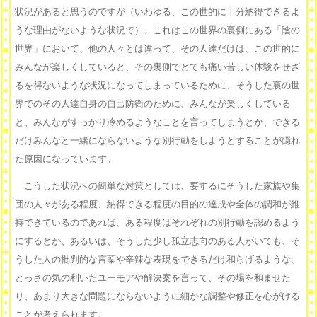
状況があると思うのですが（いわゆる、この世的に十分納得できるよ
うな理由がないような状況で）、これはこの世界の裏側にある「陰の
世界」において、他の人々とは違って、その人達だけは、この世的に
みんなが楽しくしていると、その裏側でとても痛い苦しい体験をせざ
るを得ないような状況になってしまっているために、そうした裏の世
界でのその人達自身の自己防衛のために、みんなが楽しくしている
と、みんながすっかり冷めるようなことを言ってしまうとか、できる
だけみんなと一緒にならないような別行動をしようとすることが隠れ
た原因になっています。
こうした状況への簡単な対策としては、要するにそうした家族や集
団の人々がある程度、納得できる程度の目的の達成や全体の調和が維
持できているのであれば、ある程度はそれぞれの別行動を認めるよう
にするとか、あるいは、そうした少し孤立志向のある人がいても、そ
うした人の批判的な言葉や辛辣な表現をできるだけ和らげるような、
とっさの気の利いたユーモアや解決案を言って、その場を和ませた
り、あまり大きな問題にならないように細かな調整や修正を心がける
ことが考えられます。