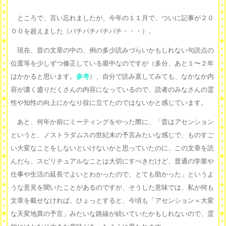
ところで、言い忘れましたが、今年の１１月で、ついに記事が２０
００を超えました（パチパチパチパチ・・・）。
現在、昔の文章の中の、例の多少読みづらいかもしれない句読点の
位置等を少しずつ修正している最中なのですが（多分、あと１〜２年
はかかると思います。
参考
）、自分で読み直してみても、なかなか内
容が濃く盛りだくさんの内容になっているので、読者のみなさんの霊
性や知性の向上にかなり役に立てたのではないかと感じています。
あと、何年か前にミーティングをやった際に、「昔はアセンション
というと、ノストラダムスの世紀末の予言みたいな感じで、ものすご
い大変なことをしないといけないかと思っていたのに、この文章を読
んだら、スピリチュアルなことは大切にすべきだけど、普通の学業や
仕事や生活の延長でよいとわかったので、とても助かった」というよ
うな意見を聞いたことがあるのですが、そうした意味では、私が何も
文章を載せなければ、ひょっとすると、今頃も「アセンション＝大変
な天変地異の予言」みたいな路線が続いていたかもしれないので、霊