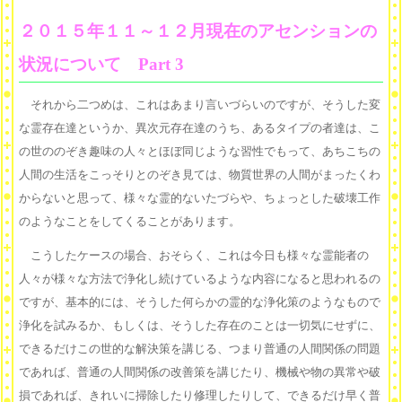
２０１５年１１～１２月現在のアセンションの
状況について Part 3
それから二つめは、これはあまり言いづらいのですが、そうした変
な霊存在達というか、異次元存在達のうち、あるタイプの者達は、こ
の世ののぞき趣味の人々とほぼ同じような習性でもって、あちこちの
人間の生活をこっそりとのぞき見ては、物質世界の人間がまったくわ
からないと思って、様々な霊的ないたづらや、ちょっとした破壊工作
のようなことをしてくることがあります。
こうしたケースの場合、おそらく、これは今日も様々な霊能者の
人々が様々な方法で浄化し続けているような内容になると思われるの
ですが、基本的には、そうした何らかの霊的な浄化策のようなもので
浄化を試みるか、もしくは、そうした存在のことは一切気にせずに、
できるだけこの世的な解決策を講じる、つまり普通の人間関係の問題
であれば、普通の人間関係の改善策を講じたり、機械や物の異常や破
損であれば、きれいに掃除したり修理したりして、できるだけ早く普