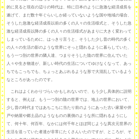
的に見ると現在の辺りの時代は、特に日本のように急激な経済成長を
遂げて、まだ数十年ぐらいしか経っていないような国や地域の場合、
そうした急激な経済成長以前の多くの人々の生活様式と、そうした急
激な経済成長以降の多くの人々の生活様式があまりに大きく変わって
しまっているために、はっきり言うと、そうした少し昔の時代の多く
の人々の生活の影のような世界にそっと隠れるように暮らしていた、
もう一つ別の世界の隣人達、つまりそうした陰の世界に住んでいた
人々や生き物達が、新しい時代の生活についてゆけなくなって、あっ
ちでもこっちでも、ちょっとあぶれるような形で大混乱しているよう
なところがあったのです。
これはよくわかりづらいかもしれないので、もう少し具体的に説明
すると、例えば、もう一つ別の陰の世界では、地上の世界において、
少し昔の時代まではあちこちに当たり前のようにあった古い家屋や井
戸や納屋や郷土品のようなものの裏側のような所に隠れるようにし
て、何十年、何百年、なかには何千年とほぼ同じような異次元世界の
生活を送っていた者達が非常にたくさんいたのですが、ところが、そ