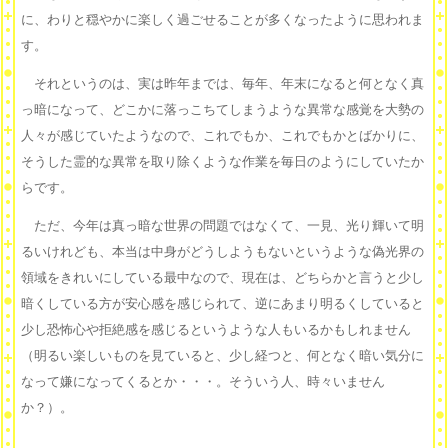
に、わりと穏やかに楽しく過ごせることが多くなったように思われま
す。
それというのは、実は昨年までは、毎年、年末になると何となく真
っ暗になって、どこかに落っこちてしまうような異常な感覚を大勢の
人々が感じていたようなので、これでもか、これでもかとばかりに、
そうした霊的な異常を取り除くような作業を毎日のようにしていたか
らです。
ただ、今年は真っ暗な世界の問題ではなくて、一見、光り輝いて明
るいけれども、本当は中身がどうしようもないというような偽光界の
領域をきれいにしている最中なので、現在は、どちらかと言うと少し
暗くしている方が安心感を感じられて、逆にあまり明るくしていると
少し恐怖心や拒絶感を感じるというような人もいるかもしれません
（明るい楽しいものを見ていると、少し経つと、何となく暗い気分に
なって嫌になってくるとか・・・。そういう人、時々いません
か？）。