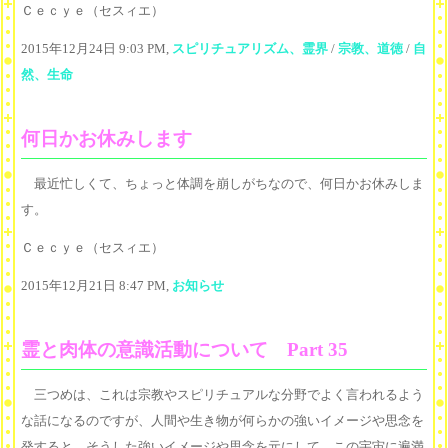
Ｃｅｃｙｅ（セスィエ）
2015年12月24日 9:03 PM,
スピリチュアリズム、霊界
/
宗教、道徳
/
自
然、生命
何日かお休みします
最近忙しくて、ちょっと体調を崩しがちなので、何日かお休みしま
す。
Ｃｅｃｙｅ（セスィエ）
2015年12月21日 8:47 PM,
お知らせ
霊と肉体の意識活動について Part 35
三つめは、これは宗教やスピリチュアルな分野でよく言われるよう
な話になるのですが、人間や生き物が何らかの強いイメージや思念を
発すると、そうした強いイメージや思念を元にして、この宇宙に遍満