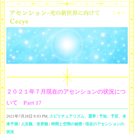
２０２１年７月現在のアセンションの状況につ
いて Part 17
2021年7月28日 9:03 PM,
スピリチュアリズム、霊界
/
予知、予言、未
来予測
/
人生観、世界観
/
時間と空間の秘密
/
現在のアセンションの
状況