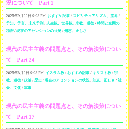
況について Part 1
2025年9月22日 9:03 PM,
おすすめ記事
/
スピリチュアリズム、霊界
/
予知、予言、未来予測
/
人生観、世界観
/
宗教、道徳
/
時間と空間の
秘密
/
現在のアセンションの状況
/
知恵、正しさ
現代の民主主義の問題点と、その解決策につい
て Part 24
2025年8月2日 9:03 PM,
イスラム教
/
おすすめ記事
/
キリスト教
/
宗
教、道徳
/
政治
/
歴史
/
現在のアセンションの状況
/
知恵、正しさ
/
社
会、文化
/
軍事
現代の民主主義の問題点と、その解決策につい
て Part 17