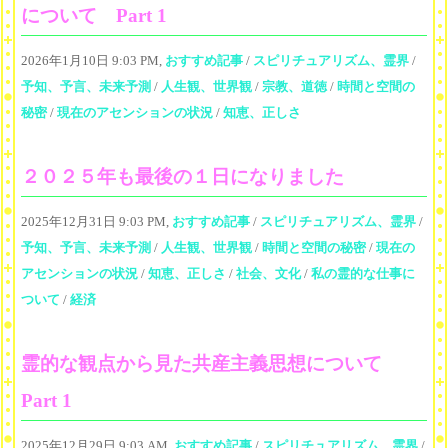
について Part 1
2026年1月10日 9:03 PM,
おすすめ記事
/
スピリチュアリズム、霊界
/
予知、予言、未来予測
/
人生観、世界観
/
宗教、道徳
/
時間と空間の
秘密
/
現在のアセンションの状況
/
知恵、正しさ
２０２５年も最後の１日になりました
2025年12月31日 9:03 PM,
おすすめ記事
/
スピリチュアリズム、霊界
/
予知、予言、未来予測
/
人生観、世界観
/
時間と空間の秘密
/
現在の
アセンションの状況
/
知恵、正しさ
/
社会、文化
/
私の霊的な仕事に
ついて
/
経済
霊的な観点から見た共産主義思想について
Part 1
2025年12月29日 9:03 AM,
おすすめ記事
/
スピリチュアリズム、霊界
/