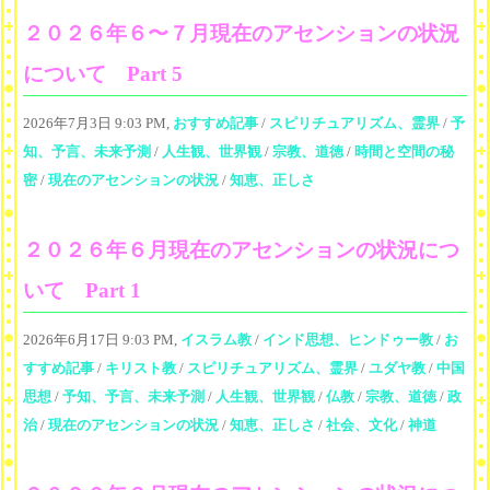
２０２６年６〜７月現在のアセンションの状況
について Part 5
2026年7月3日 9:03 PM,
おすすめ記事
/
スピリチュアリズム、霊界
/
予
知、予言、未来予測
/
人生観、世界観
/
宗教、道徳
/
時間と空間の秘
密
/
現在のアセンションの状況
/
知恵、正しさ
２０２６年６月現在のアセンションの状況につ
いて Part 1
2026年6月17日 9:03 PM,
イスラム教
/
インド思想、ヒンドゥー教
/
お
すすめ記事
/
キリスト教
/
スピリチュアリズム、霊界
/
ユダヤ教
/
中国
思想
/
予知、予言、未来予測
/
人生観、世界観
/
仏教
/
宗教、道徳
/
政
治
/
現在のアセンションの状況
/
知恵、正しさ
/
社会、文化
/
神道