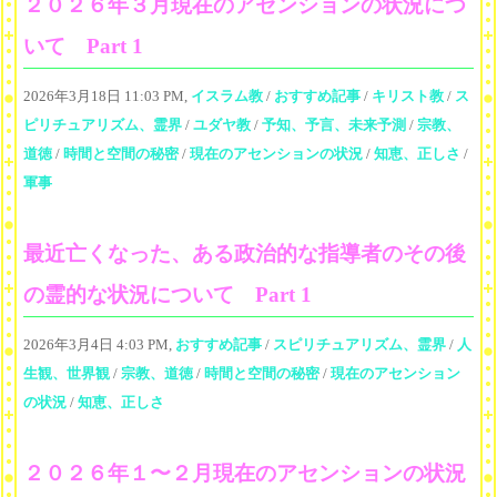
２０２６年３月現在のアセンションの状況につ
いて Part 1
2026年3月18日 11:03 PM,
イスラム教
/
おすすめ記事
/
キリスト教
/
ス
ピリチュアリズム、霊界
/
ユダヤ教
/
予知、予言、未来予測
/
宗教、
道徳
/
時間と空間の秘密
/
現在のアセンションの状況
/
知恵、正しさ
/
軍事
最近亡くなった、ある政治的な指導者のその後
の霊的な状況について Part 1
2026年3月4日 4:03 PM,
おすすめ記事
/
スピリチュアリズム、霊界
/
人
生観、世界観
/
宗教、道徳
/
時間と空間の秘密
/
現在のアセンション
の状況
/
知恵、正しさ
２０２６年１〜２月現在のアセンションの状況