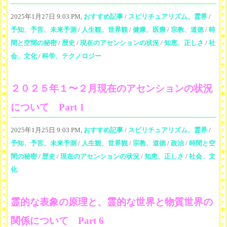
2025年1月27日 9:03 PM,
おすすめ記事
/
スピリチュアリズム、霊界
/
予知、予言、未来予測
/
人生観、世界観
/
健康、医療
/
宗教、道徳
/
時
間と空間の秘密
/
歴史
/
現在のアセンションの状況
/
知恵、正しさ
/
社
会、文化
/
科学、テクノロジー
２０２５年１〜２月現在のアセンションの状況
について Part 1
2025年1月25日 9:03 PM,
おすすめ記事
/
スピリチュアリズム、霊界
/
予知、予言、未来予測
/
人生観、世界観
/
宗教、道徳
/
政治
/
時間と空
間の秘密
/
歴史
/
現在のアセンションの状況
/
知恵、正しさ
/
社会、文
化
霊的な表象の原理と、霊的な世界と物質世界の
関係について Part 6