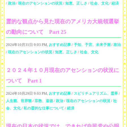
/
政治
/
現在のアセンションの状況
/
知恵、正しさ
/
社会、文化
/
経済
霊的な観点から見た現在のアメリカ大統領選挙
の動向について Part 25
2024年10月31日 9:03 PM,
おすすめ記事
/
予知、予言、未来予測
/
政治
/
現在のアセンションの状況
/
知恵、正しさ
/
社会、文化
２０２４年１０月現在のアセンションの状況に
ついて Part 1
2024年10月29日 9:03 PM,
おすすめ記事
/
スピリチュアリズム、霊界
/
人生観、世界観
/
宗教、道徳
/
政治
/
現在のアセンションの状況
/
社
会、文化
/
私の霊的な仕事について
/
経済
現在の日本の状況では、できれば自民党や公明