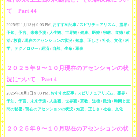
て Part 44
2025年11月13日 9:03 PM,
おすすめ記事
/
スピリチュアリズム、霊界
/
予知、予言、未来予測
/
人生観、世界観
/
健康、医療
/
宗教、道徳
/
政
治
/
教育
/
現在のアセンションの状況
/
知恵、正しさ
/
社会、文化
/
科
学、テクノロジー
/
経済
/
自然、生命
/
軍事
２０２５年９〜１０月現在のアセンションの状
況について Part 4
2025年10月1日 9:03 PM,
おすすめ記事
/
スピリチュアリズム、霊界
/
予知、予言、未来予測
/
人生観、世界観
/
宗教、道徳
/
政治
/
時間と空
間の秘密
/
現在のアセンションの状況
/
知恵、正しさ
/
社会、文化
２０２５年９〜１０月現在のアセンションの状