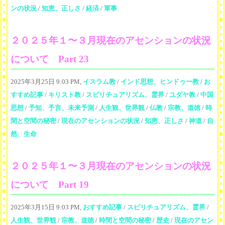
ンの状況
/
知恵、正しさ
/
経済
/
軍事
２０２５年１〜３月現在のアセンションの状況
について Part 23
2025年3月25日 9:03 PM,
イスラム教
/
インド思想、ヒンドゥー教
/
お
すすめ記事
/
キリスト教
/
スピリチュアリズム、霊界
/
ユダヤ教
/
中国
思想
/
予知、予言、未来予測
/
人生観、世界観
/
仏教
/
宗教、道徳
/
時
間と空間の秘密
/
現在のアセンションの状況
/
知恵、正しさ
/
神道
/
自
然、生命
２０２５年１〜３月現在のアセンションの状況
について Part 19
2025年3月15日 9:03 PM,
おすすめ記事
/
スピリチュアリズム、霊界
/
人生観、世界観
/
宗教、道徳
/
時間と空間の秘密
/
歴史
/
現在のアセン