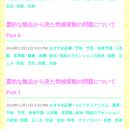
文化
/
自然、生命
霊的な観点から見た気候変動の問題について
Part 6
2024年12月21日 9:03 PM,
おすすめ記事
/
予知、予言、未来予測
/
人生
観、世界観
/
健康、医療
/
政治
/
現在のアセンションの状況
/
知恵、正
しさ
/
社会、文化
/
自然、生命
霊的な観点から見た気候変動の問題について
Part 1
2024年12月13日 9:03 PM,
おすすめ記事
/
スピリチュアリズム、霊界
/
予知、予言、未来予測
/
人生観、世界観
/
政治
/
現在のアセンション
の状況
/
知恵、正しさ
/
社会、文化
/
科学、テクノロジー
/
自然、生命