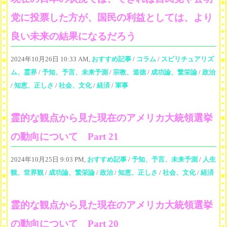
党に投票した方が、国民の利益としては、より
良い未来の結果になるだろう
2024年10月26日 10:33 AM,
おすすめ記事
/
コラム
/
スピリチュアリズ
ム、霊界
/
予知、予言、未来予測
/
宗教、道徳
/
成功論、繁栄論
/
政治
/
知恵、正しさ
/
社会、文化
/
経済
/
軍事
霊的な観点から見た現在のアメリカ大統領選挙
の動向について Part 21
2024年10月25日 9:03 PM,
おすすめ記事
/
予知、予言、未来予測
/
人生
観、世界観
/
成功論、繁栄論
/
政治
/
知恵、正しさ
/
社会、文化
/
経済
霊的な観点から見た現在のアメリカ大統領選挙
の動向について Part 20