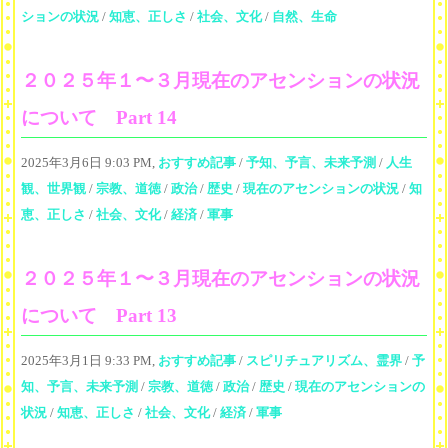
ションの状況
/
知恵、正しさ
/
社会、文化
/
自然、生命
２０２５年１〜３月現在のアセンションの状況
について Part 14
2025年3月6日 9:03 PM,
おすすめ記事
/
予知、予言、未来予測
/
人生
観、世界観
/
宗教、道徳
/
政治
/
歴史
/
現在のアセンションの状況
/
知
恵、正しさ
/
社会、文化
/
経済
/
軍事
２０２５年１〜３月現在のアセンションの状況
について Part 13
2025年3月1日 9:33 PM,
おすすめ記事
/
スピリチュアリズム、霊界
/
予
知、予言、未来予測
/
宗教、道徳
/
政治
/
歴史
/
現在のアセンションの
状況
/
知恵、正しさ
/
社会、文化
/
経済
/
軍事