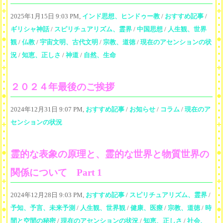
2025年1月15日 9:03 PM,
インド思想、ヒンドゥー教
/
おすすめ記事
/
ギリシャ神話
/
スピリチュアリズム、霊界
/
中国思想
/
人生観、世界
観
/
仏教
/
宇宙文明、古代文明
/
宗教、道徳
/
現在のアセンションの状
況
/
知恵、正しさ
/
神道
/
自然、生命
２０２４年最後のご挨拶
2024年12月31日 9:07 PM,
おすすめ記事
/
お知らせ
/
コラム
/
現在のア
センションの状況
霊的な表象の原理と、霊的な世界と物質世界の
関係について Part 1
2024年12月28日 9:03 PM,
おすすめ記事
/
スピリチュアリズム、霊界
/
予知、予言、未来予測
/
人生観、世界観
/
健康、医療
/
宗教、道徳
/
時
間と空間の秘密
/
現在のアセンションの状況
/
知恵、正しさ
/
社会、