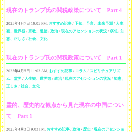
現在のトランプ氏の関税政策について Part 4
2025年4月7日 10:05 PM,
おすすめ記事
/
予知、予言、未来予測
/
人生
観、世界観
/
宗教、道徳
/
政治
/
現在のアセンションの状況
/
瞑想
/
知
恵、正しさ
/
社会、文化
現在のトランプ氏の関税政策について Part 1
2025年4月5日 11:03 AM,
おすすめ記事
/
コラム
/
スピリチュアリズ
ム、霊界
/
人生観、世界観
/
政治
/
現在のアセンションの状況
/
知恵、
正しさ
/
社会、文化
霊的、歴史的な観点から見た現在の中国につい
て Part 1
2025年4月3日 9:03 PM,
おすすめ記事
/
政治
/
歴史
/
現在のアセンショ