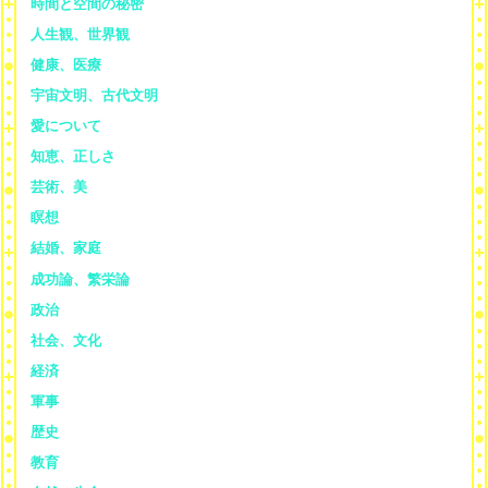
時間と空間の秘密
人生観、世界観
健康、医療
宇宙文明、古代文明
愛について
知恵、正しさ
芸術、美
瞑想
結婚、家庭
成功論、繁栄論
政治
社会、文化
経済
軍事
歴史
教育