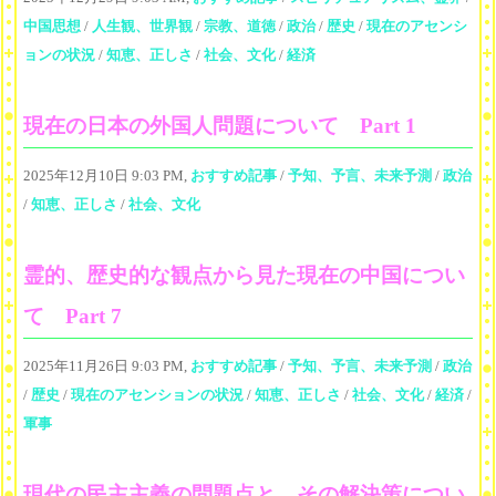
中国思想
/
人生観、世界観
/
宗教、道徳
/
政治
/
歴史
/
現在のアセンシ
ョンの状況
/
知恵、正しさ
/
社会、文化
/
経済
現在の日本の外国人問題について Part 1
2025年12月10日 9:03 PM,
おすすめ記事
/
予知、予言、未来予測
/
政治
/
知恵、正しさ
/
社会、文化
霊的、歴史的な観点から見た現在の中国につい
て Part 7
2025年11月26日 9:03 PM,
おすすめ記事
/
予知、予言、未来予測
/
政治
/
歴史
/
現在のアセンションの状況
/
知恵、正しさ
/
社会、文化
/
経済
/
軍事
現代の民主主義の問題点と、その解決策につい