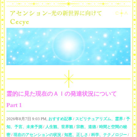
霊的に見た現在のＡＩの発達状況について
Part 1
2026年8月7日 9:03 PM,
おすすめ記事
/
スピリチュアリズム、霊界
/
予
知、予言、未来予測
/
人生観、世界観
/
宗教、道徳
/
時間と空間の秘
密
/
現在のアセンションの状況
/
知恵、正しさ
/
科学、テクノロジー
/