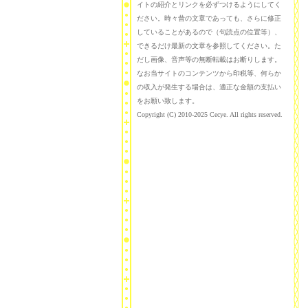
イトの紹介とリンクを必ずつけるようにしてく
ださい。時々昔の文章であっても、さらに修正
していることがあるので（句読点の位置等）、
できるだけ最新の文章を参照してください。た
だし画像、音声等の無断転載はお断りします。
なお当サイトのコンテンツから印税等、何らか
の収入が発生する場合は、適正な金額の支払い
をお願い致します。
Copyright (C) 2010-2025 Cecye. All rights reserved.