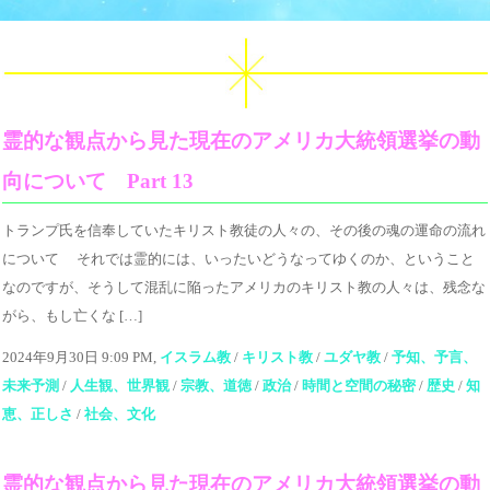
霊的な観点から見た現在のアメリカ大統領選挙の動
向について Part 13
トランプ氏を信奉していたキリスト教徒の人々の、その後の魂の運命の流れ
について それでは霊的には、いったいどうなってゆくのか、ということ
なのですが、そうして混乱に陥ったアメリカのキリスト教の人々は、残念な
がら、もし亡くな […]
2024年9月30日 9:09 PM,
イスラム教
/
キリスト教
/
ユダヤ教
/
予知、予言、
未来予測
/
人生観、世界観
/
宗教、道徳
/
政治
/
時間と空間の秘密
/
歴史
/
知
恵、正しさ
/
社会、文化
霊的な観点から見た現在のアメリカ大統領選挙の動