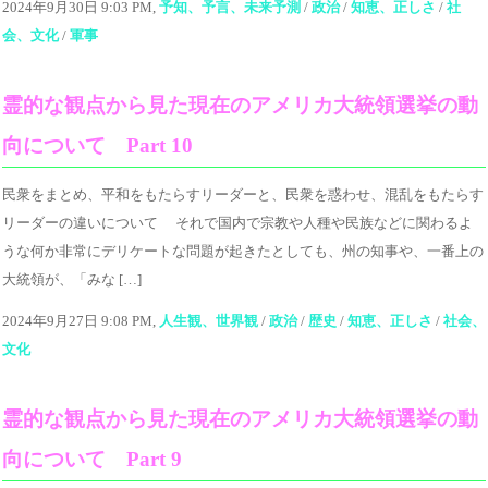
2024年9月30日 9:03 PM,
予知、予言、未来予測
/
政治
/
知恵、正しさ
/
社
会、文化
/
軍事
霊的な観点から見た現在のアメリカ大統領選挙の動
向について Part 10
民衆をまとめ、平和をもたらすリーダーと、民衆を惑わせ、混乱をもたらす
リーダーの違いについて それで国内で宗教や人種や民族などに関わるよ
うな何か非常にデリケートな問題が起きたとしても、州の知事や、一番上の
大統領が、「みな […]
2024年9月27日 9:08 PM,
人生観、世界観
/
政治
/
歴史
/
知恵、正しさ
/
社会、
文化
霊的な観点から見た現在のアメリカ大統領選挙の動
向について Part 9