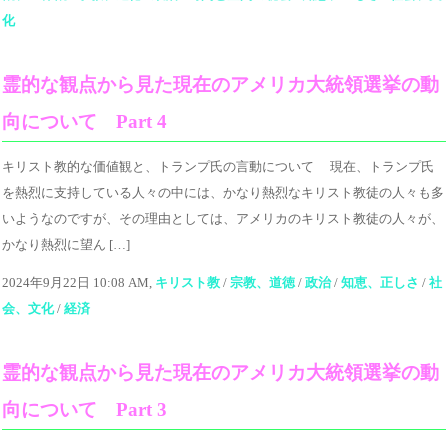
化
霊的な観点から見た現在のアメリカ大統領選挙の動
向について Part 4
キリスト教的な価値観と、トランプ氏の言動について 現在、トランプ氏
を熱烈に支持している人々の中には、かなり熱烈なキリスト教徒の人々も多
いようなのですが、その理由としては、アメリカのキリスト教徒の人々が、
かなり熱烈に望ん […]
2024年9月22日 10:08 AM,
キリスト教
/
宗教、道徳
/
政治
/
知恵、正しさ
/
社
会、文化
/
経済
霊的な観点から見た現在のアメリカ大統領選挙の動
向について Part 3