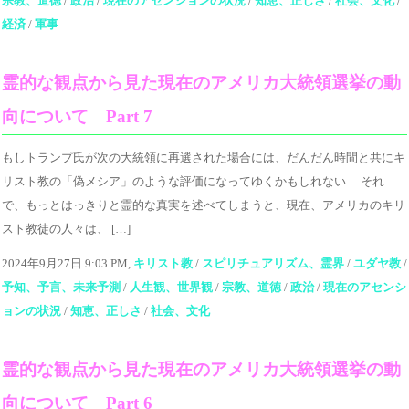
宗教、道徳
/
政治
/
現在のアセンションの状況
/
知恵、正しさ
/
社会、文化
/
経済
/
軍事
霊的な観点から見た現在のアメリカ大統領選挙の動
向について Part 7
もしトランプ氏が次の大統領に再選された場合には、だんだん時間と共にキ
リスト教の「偽メシア」のような評価になってゆくかもしれない それ
で、もっとはっきりと霊的な真実を述べてしまうと、現在、アメリカのキリ
スト教徒の人々は、 […]
2024年9月27日 9:03 PM,
キリスト教
/
スピリチュアリズム、霊界
/
ユダヤ教
/
予知、予言、未来予測
/
人生観、世界観
/
宗教、道徳
/
政治
/
現在のアセンシ
ョンの状況
/
知恵、正しさ
/
社会、文化
霊的な観点から見た現在のアメリカ大統領選挙の動
向について Part 6