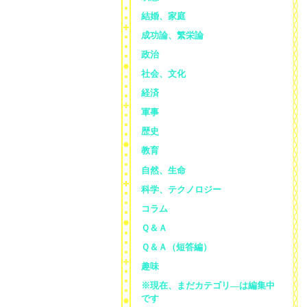
結婚、家庭
成功論、繁栄論
政治
社会、文化
経済
軍事
歴史
教育
自然、生命
科学、テクノロジー
コラム
Ｑ＆Ａ
Ｑ＆Ａ（短答編）
趣味
※現在、まだカテゴリ—は編集中
です