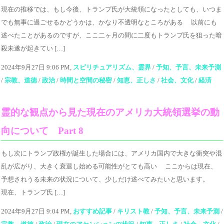
現在の推移では、もし今後、トランプ氏が大統領になったとしても、いつま
でも無事に過ごせるかどうかは、かなり不透明なところがある 以前にも
述べたことがあるのですが、ここ二ヶ月の間に二度もトランプ氏を狙った暗
殺未遂が起きてい […]
2024年9月27日 9:06 PM,
スピリチュアリズム、霊界
/
予知、予言、未来予測
/
宗教、道徳
/
政治
/
時間と空間の秘密
/
知恵、正しさ
/
社会、文化
/
経済
霊的な観点から見た現在のアメリカ大統領選挙の動
向について Part 8
もし次にトランプ政権が誕生した場合には、アメリカ国内で大きな衝突や混
乱が広がり、大きく衰退し始める可能性がとても高い ここからは現在、
予想されうる未来の状況について、少しだけ述べてみたいと思います。
現在、トランプ氏 […]
2024年9月27日 9:04 PM,
おすすめ記事
/
キリスト教
/
予知、予言、未来予測
/