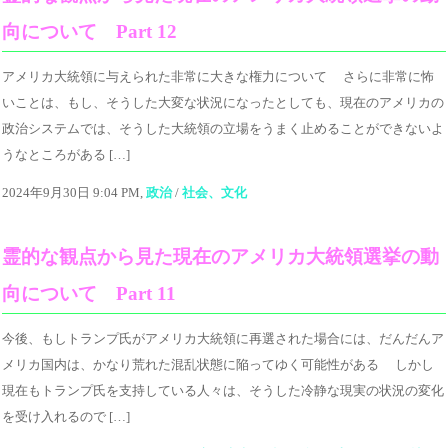
向について Part 12
アメリカ大統領に与えられた非常に大きな権力について さらに非常に怖
いことは、もし、そうした大変な状況になったとしても、現在のアメリカの
政治システムでは、そうした大統領の立場をうまく止めることができないよ
うなところがある […]
2024年9月30日 9:04 PM,
政治
/
社会、文化
霊的な観点から見た現在のアメリカ大統領選挙の動
向について Part 11
今後、もしトランプ氏がアメリカ大統領に再選された場合には、だんだんア
メリカ国内は、かなり荒れた混乱状態に陥ってゆく可能性がある しかし
現在もトランプ氏を支持している人々は、そうした冷静な現実の状況の変化
を受け入れるので […]