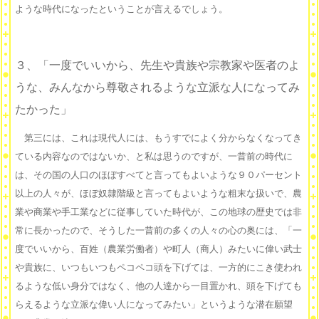
ような時代になったということが言えるでしょう。
３、「一度でいいから、先生や貴族や宗教家や医者のよ
うな、みんなから尊敬されるような立派な人になってみ
たかった」
第三には、これは現代人には、もうすでによく分からなくなってき
ている内容なのではないか、と私は思うのですが、一昔前の時代に
は、その国の人口のほぼすべてと言ってもよいような９０パーセント
以上の人々が、ほぼ奴隷階級と言ってもよいような粗末な扱いで、農
業や商業や手工業などに従事していた時代が、この地球の歴史では非
常に長かったので、そうした一昔前の多くの人々の心の奥には、「一
度でいいから、百姓（農業労働者）や町人（商人）みたいに偉い武士
や貴族に、いつもいつもペコペコ頭を下げては、一方的にこき使われ
るような低い身分ではなく、他の人達から一目置かれ、頭を下げても
らえるような立派な偉い人になってみたい」というような潜在願望