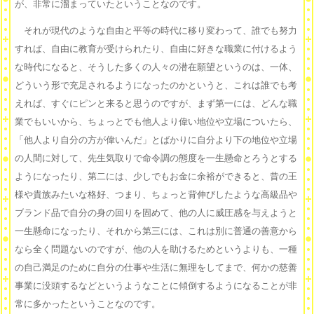
が、非常に溜まっていたということなのです。
それが現代のような自由と平等の時代に移り変わって、誰でも努力
すれば、自由に教育が受けられたり、自由に好きな職業に付けるよう
な時代になると、そうした多くの人々の潜在願望というのは、一体、
どういう形で充足されるようになったのかというと、これは誰でも考
えれば、すぐにピンと来ると思うのですが、まず第一には、どんな職
業でもいいから、ちょっとでも他人より偉い地位や立場についたら、
「他人より自分の方が偉いんだ」とばかりに自分より下の地位や立場
の人間に対して、先生気取りで命令調の態度を一生懸命とろうとする
ようになったり、第二には、少しでもお金に余裕ができると、昔の王
様や貴族みたいな格好、つまり、ちょっと背伸びしたような高級品や
ブランド品で自分の身の回りを固めて、他の人に威圧感を与えようと
一生懸命になったり、それから第三には、これは別に普通の善意から
なら全く問題ないのですが、他の人を助けるためというよりも、一種
の自己満足のために自分の仕事や生活に無理をしてまで、何かの慈善
事業に没頭するなどというようなことに傾倒するようになることが非
常に多かったということなのです。