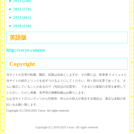
►
2013 (248)
►
2012 (376)
►
2011 (661)
►
2010 (156)
英語版
http://cecye.com/en
Copyright
当サイトの文章の転載、翻訳、拡散は自由としますが、その際には、執筆者 Ｃｅｃｙｅと
当サイトの紹介とリンクを必ずつけるようにしてください。時々昔の文章であっても、さ
らに修正していることがあるので（句読点の位置等）、できるだけ最新の文章を参照して
ください。ただし画像、音声等の無断転載はお断りします。
なお当サイトのコンテンツから印税等、何らかの収入が発生する場合は、適正な金額の支
払いをお願い致します。
Copyright (C) 2010-2025 Cecye. All rights reserved.
Copyright (C) 2010-2025 Cecye. All rights reserved.