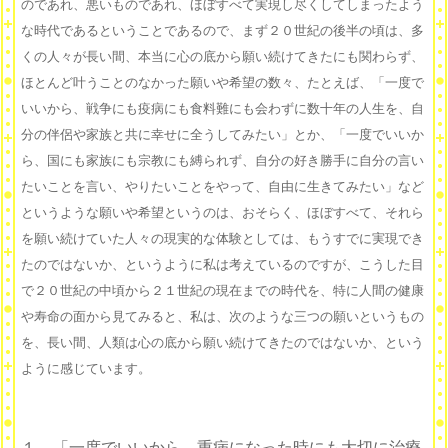
のであれ、悪いものであれ、ほぼすべて実現し尽くしてしまったよう
な時代であるということであるので、まず２０世紀の後半の頃は、多
くの人々が長い間、本当に心の底から願い続けてきたにも関わらず、
ほとんど叶うことのなかった願いや希望の数々、たとえば、「一度で
いいから、戦争にも疫病にも食料難にも会わずに数十年の人生を、自
分の伴侶や家族と共に幸せに全うしてみたい」とか、「一度でいいか
ら、国にも家族にも宗教にも縛られず、自分の好き勝手に自分の言い
たいことを言い、やりたいことをやって、自由に生きてみたい」など
というような願いや希望というのは、おそらく、ほぼすべて、それら
を願い続けていた人々の現実的な体験としては、もうすでに実現でき
たのではないか、というように私は考えているのですが、こうした目
で２０世紀の中頃から２１世紀の現在までの時代を、特に人間の健康
や寿命の面から見てみると、私は、次のような三つの願いというもの
を、長い間、人類は心の底から願い続けてきたのではないか、という
ように感じています。
１、「一度でいいから、重病になった時にも大切に治療