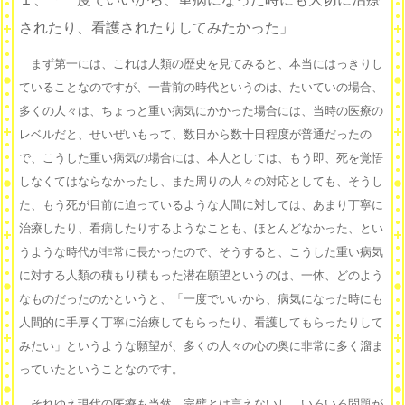
されたり、看護されたりしてみたかった」
まず第一には、これは人類の歴史を見てみると、本当にはっきりし
ていることなのですが、一昔前の時代というのは、たいていの場合、
多くの人々は、ちょっと重い病気にかかった場合には、当時の医療の
レベルだと、せいぜいもって、数日から数十日程度が普通だったの
で、こうした重い病気の場合には、本人としては、もう即、死を覚悟
しなくてはならなかったし、また周りの人々の対応としても、そうし
た、もう死が目前に迫っているような人間に対しては、あまり丁寧に
治療したり、看病したりするようなことも、ほとんどなかった、とい
うような時代が非常に長かったので、そうすると、こうした重い病気
に対する人類の積もり積もった潜在願望というのは、一体、どのよう
なものだったのかというと、「一度でいいから、病気になった時にも
人間的に手厚く丁寧に治療してもらったり、看護してもらったりして
みたい」というような願望が、多くの人々の心の奥に非常に多く溜ま
っていたということなのです。
それゆえ現代の医療も当然、完璧とは言えないし、いろいろ問題が