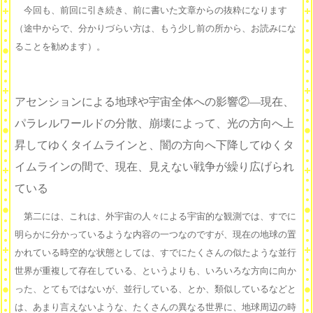
今回も、前回に引き続き、前に書いた文章からの抜粋になります
（途中からで、分かりづらい方は、もう少し前の所から、お読みにな
ることを勧めます）。
アセンションによる地球や宇宙全体への影響②―現在、
パラレルワールドの分散、崩壊によって、光の方向へ上
昇してゆくタイムラインと、闇の方向へ下降してゆくタ
イムラインの間で、現在、見えない戦争が繰り広げられ
ている
第二には、これは、外宇宙の人々による宇宙的な観測では、すでに
明らかに分かっているような内容の一つなのですが、現在の地球の置
かれている時空的な状態としては、すでにたくさんの似たような並行
世界が重複して存在している、というよりも、いろいろな方向に向か
った、とてもではないが、並行している、とか、類似しているなどと
は、あまり言えないような、たくさんの異なる世界に、地球周辺の時