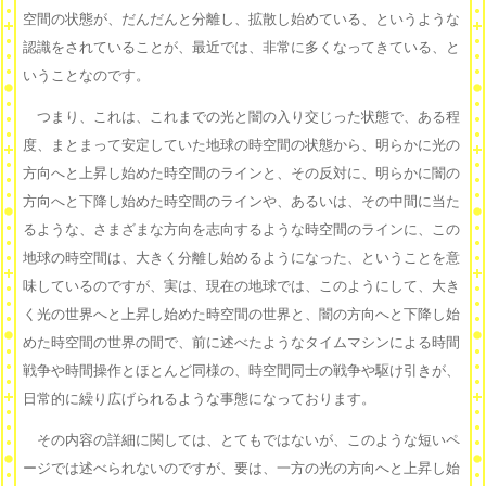
空間の状態が、だんだんと分離し、拡散し始めている、というような
認識をされていることが、最近では、非常に多くなってきている、と
いうことなのです。
つまり、これは、これまでの光と闇の入り交じった状態で、ある程
度、まとまって安定していた地球の時空間の状態から、明らかに光の
方向へと上昇し始めた時空間のラインと、その反対に、明らかに闇の
方向へと下降し始めた時空間のラインや、あるいは、その中間に当た
るような、さまざまな方向を志向するような時空間のラインに、この
地球の時空間は、大きく分離し始めるようになった、ということを意
味しているのですが、実は、現在の地球では、このようにして、大き
く光の世界へと上昇し始めた時空間の世界と、闇の方向へと下降し始
めた時空間の世界の間で、前に述べたようなタイムマシンによる時間
戦争や時間操作とほとんど同様の、時空間同士の戦争や駆け引きが、
日常的に繰り広げられるような事態になっております。
その内容の詳細に関しては、とてもではないが、このような短いペ
ージでは述べられないのですが、要は、一方の光の方向へと上昇し始