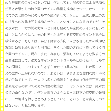
めた時空間のラインにおいては、何としても、闇の勢力による執拗な
妨害と攻撃からの時空間のラインの防衛を成功させつつ、かつ、これ
までの光と闇の時代のカルマを総清算して、何とか、五次元以上の光
の世界への次元上昇を成功させたい、ということになるのですが、そ
の反対に、一方の闇の方向へと下降し始めた時空間のラインにおいて
は、とにもかくにも、光の世界へと上昇する時空間のラインを完全に
破壊するか、もしくは、再び下降する方向に向けさせるための執拗な
攻撃と妨害を繰り返すと同時に、そうした闇の方向に下降してゆく時
空間のラインに、現在、まだ、存在し、活動しているような数多くの
生命達に対して、強力なマインドコントロールを仕掛けたり、カルマ
上の問題を、いつまでも引きずらせたり（基本的に、これが深いと、
光の世界へ上がれないので）、あるいは、さまざまな霊的な封印や呪
縛の手法でもって、一人でも多くの魂達を引き止め（低次元宇宙の暗
黒領域からのすべての光の魂達の救出は、アセンションには、絶対に
必須の条件なので）、何とか現在のような四次元以下の時空間の領域
に、この地球を押しとどめようとしている、ということが言えるので
はないか、と私は思います。