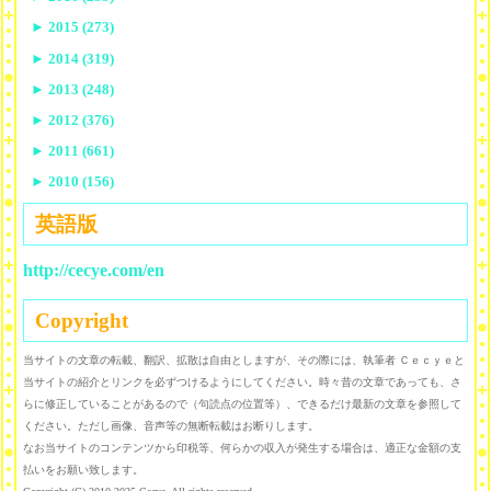
►
2015 (273)
►
2014 (319)
►
2013 (248)
►
2012 (376)
►
2011 (661)
►
2010 (156)
英語版
http://cecye.com/en
Copyright
当サイトの文章の転載、翻訳、拡散は自由としますが、その際には、執筆者 Ｃｅｃｙｅと
当サイトの紹介とリンクを必ずつけるようにしてください。時々昔の文章であっても、さ
らに修正していることがあるので（句読点の位置等）、できるだけ最新の文章を参照して
ください。ただし画像、音声等の無断転載はお断りします。
なお当サイトのコンテンツから印税等、何らかの収入が発生する場合は、適正な金額の支
払いをお願い致します。