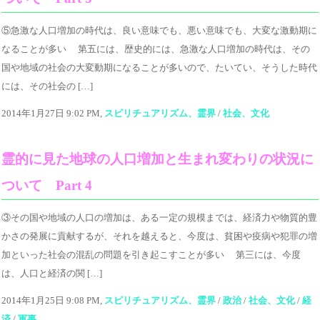
⑤急激な人口増加の時代は、良い意味でも、悪い意味でも、大変な激動期に
なることが多い 第五には、歴史的には、急激な人口増加の時代は、その
国や地域の社会の大変動期になることが多いので、たいてい、そうした時代
には、その社会の […]
2014年1月27日 9:02 PM,
スピリチュアリズム、霊界
/
社会、文化
霊的に見た地球の人口増加と生まれ変わりの状況に
ついて Part 4
③その国や地域の人口の増加は、ある一定の規模までは、経済力や物質的豊
かさの発展に貢献するが、それを越えると、今度は、貧困や疫病や犯罪の増
加といった社会の混乱の問題を引き起こすことが多い 第三には、今度
は、人口と経済の関 […]
2014年1月25日 9:08 PM,
スピリチュアリズム、霊界
/
政治
/
社会、文化
/
経
済
/
軍事