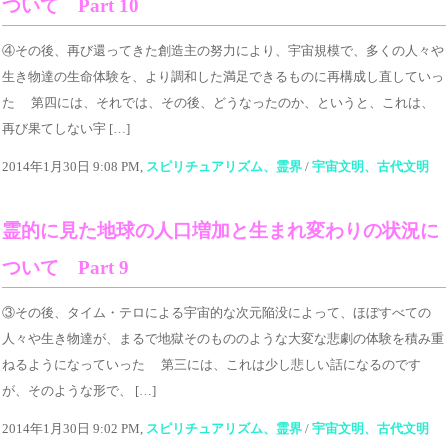
ついて Part 10
④その後、再び還ってきた創造主の努力により、宇宙規模で、多くの人々や
生き物達の生命体験を、より調和した満足できるものに再構成し直していっ
た 第四には、それでは、その後、どうなったのか、というと、これは、
再び果てしない宇 […]
2014年1月30日 9:08 PM,
スピリチュアリズム、霊界
/
宇宙文明、古代文明
霊的に見た地球の人口増加と生まれ変わりの状況に
ついて Part 9
③その後、タイム・テロによる宇宙的な次元陥没によって、ほぼすべての
人々や生き物達が、まるで地獄そのもののような大変な悲劇の体験を積み重
ねるようになっていった 第三には、これは少し悲しい話になるのです
が、そのような形で、 […]
2014年1月30日 9:02 PM,
スピリチュアリズム、霊界
/
宇宙文明、古代文明