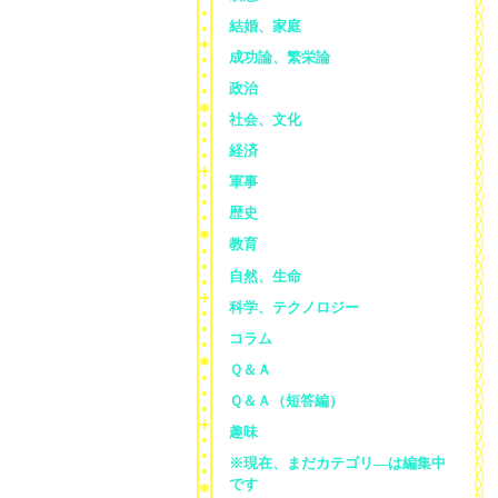
結婚、家庭
成功論、繁栄論
政治
社会、文化
経済
軍事
歴史
教育
自然、生命
科学、テクノロジー
コラム
Ｑ＆Ａ
Ｑ＆Ａ（短答編）
趣味
※現在、まだカテゴリ—は編集中
です