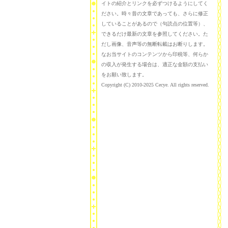
イトの紹介とリンクを必ずつけるようにしてく
ださい。時々昔の文章であっても、さらに修正
していることがあるので（句読点の位置等）、
できるだけ最新の文章を参照してください。た
だし画像、音声等の無断転載はお断りします。
なお当サイトのコンテンツから印税等、何らか
の収入が発生する場合は、適正な金額の支払い
をお願い致します。
Copyright (C) 2010-2025 Cecye. All rights reserved.