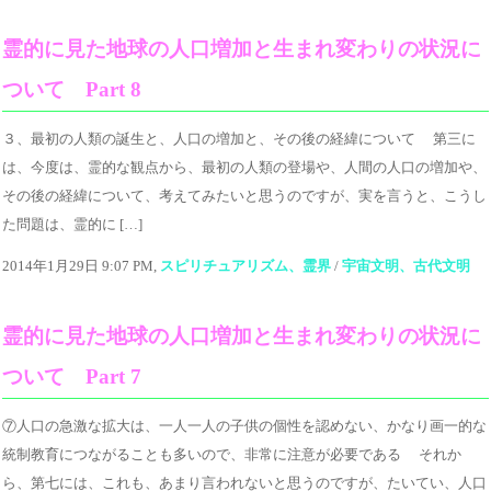
霊的に見た地球の人口増加と生まれ変わりの状況に
ついて Part 8
３、最初の人類の誕生と、人口の増加と、その後の経緯について 第三に
は、今度は、霊的な観点から、最初の人類の登場や、人間の人口の増加や、
その後の経緯について、考えてみたいと思うのですが、実を言うと、こうし
た問題は、霊的に […]
2014年1月29日 9:07 PM,
スピリチュアリズム、霊界
/
宇宙文明、古代文明
霊的に見た地球の人口増加と生まれ変わりの状況に
ついて Part 7
⑦人口の急激な拡大は、一人一人の子供の個性を認めない、かなり画一的な
統制教育につながることも多いので、非常に注意が必要である それか
ら、第七には、これも、あまり言われないと思うのですが、たいてい、人口