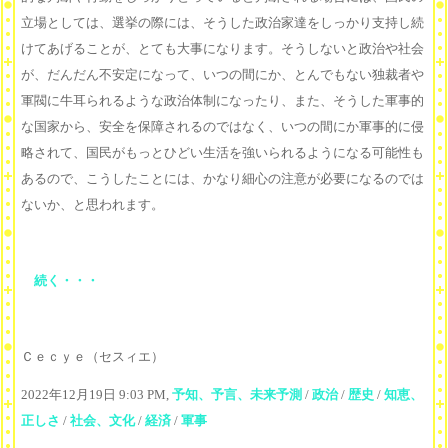
立場としては、選挙の際には、そうした政治家達をしっかり支持し続
けてあげることが、とても大事になります。そうしないと政治や社会
が、だんだん不安定になって、いつの間にか、とんでもない独裁者や
軍閥に牛耳られるような政治体制になったり、また、そうした軍事的
な国家から、安全を保障されるのではなく、いつの間にか軍事的に侵
略されて、国民がもっとひどい生活を強いられるようになる可能性も
あるので、こうしたことには、かなり細心の注意が必要になるのでは
ないか、と思われます。
続く・・・
Ｃｅｃｙｅ（セスィエ）
2022年12月19日 9:03 PM,
予知、予言、未来予測
/
政治
/
歴史
/
知恵、
正しさ
/
社会、文化
/
経済
/
軍事