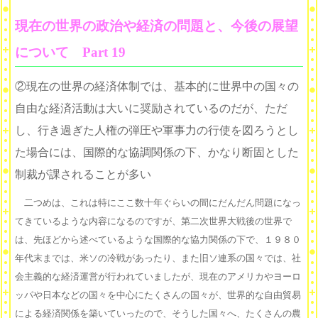
現在の世界の政治や経済の問題と、今後の展望
について Part 19
②現在の世界の経済体制では、基本的に世界中の国々の
自由な経済活動は大いに奨励されているのだが、ただ
し、行き過ぎた人権の弾圧や軍事力の行使を図ろうとし
た場合には、国際的な協調関係の下、かなり断固とした
制裁が課されることが多い
二つめは、これは特にここ数十年ぐらいの間にだんだん問題になっ
てきているような内容になるのですが、第二次世界大戦後の世界で
は、先ほどから述べているような国際的な協力関係の下で、１９８０
年代末までは、米ソの冷戦があったり、また旧ソ連系の国々では、社
会主義的な経済運営が行われていましたが、現在のアメリカやヨーロ
ッパや日本などの国々を中心にたくさんの国々が、世界的な自由貿易
による経済関係を築いていったので、そうした国々へ、たくさんの農