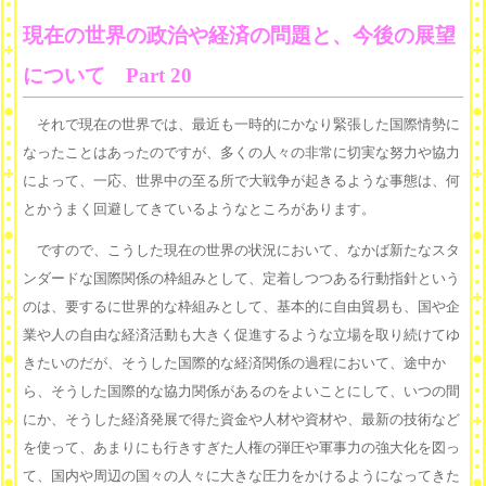
現在の世界の政治や経済の問題と、今後の展望
について Part 20
それで現在の世界では、最近も一時的にかなり緊張した国際情勢に
なったことはあったのですが、多くの人々の非常に切実な努力や協力
によって、一応、世界中の至る所で大戦争が起きるような事態は、何
とかうまく回避してきているようなところがあります。
ですので、こうした現在の世界の状況において、なかば新たなスタ
ンダードな国際関係の枠組みとして、定着しつつある行動指針という
のは、要するに世界的な枠組みとして、基本的に自由貿易も、国や企
業や人の自由な経済活動も大きく促進するような立場を取り続けてゆ
きたいのだが、そうした国際的な経済関係の過程において、途中か
ら、そうした国際的な協力関係があるのをよいことにして、いつの間
にか、そうした経済発展で得た資金や人材や資材や、最新の技術など
を使って、あまりにも行きすぎた人権の弾圧や軍事力の強大化を図っ
て、国内や周辺の国々の人々に大きな圧力をかけるようになってきた