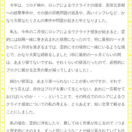
今年は、コロナ禍や、ロシアによるウクライナの侵攻、安倍元首相
への銃撃事件や、その後の宗教問題の追及や、高いインフレなど、か
なり大変なたくさんの事件や問題が起きた年となりました。
私も、今年の二月頃にロシアによるウクライナ侵攻が始まると、霊
的には結構一緒に巻き込まれた状態になったので、特に最初の一ヶ月
から三ヶ月頃を過ぎるまでは、霊的にその場所に一緒にいるような感
じで、かなり大変な経験をしました（特に最初の一ヶ月ぐらいの間
は、あまり寝てないですね。それくらいの状況だったので、必然的に
ブログに載せる文章の量が減ってしまいました）。
細かい状況は、あまり述べられないことが多いのですが、それで
「そう言えば、自分はブログを書いてるじゃない。あれに一言載せて
おけばいいのか・・・」ということで、その時点でのロシアによるウ
クライナ侵攻についての私の考えを、とりあえず、短い文章で載せる
ことにしました。
私の場合、霊的に浄化したり、癒してゆく作業が生じるので（つま
り歴史的にそのまま、ずっと同じようなことが繰り返されていても仕