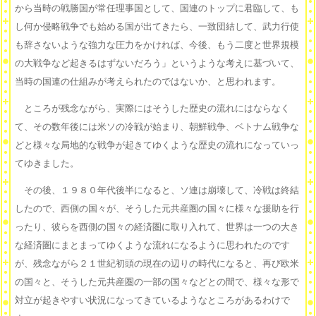
から当時の戦勝国が常任理事国として、国連のトップに君臨して、も
し何か侵略戦争でも始める国が出てきたら、一致団結して、武力行使
も辞さないような強力な圧力をかければ、今後、もう二度と世界規模
の大戦争など起きるはずないだろう」というような考えに基づいて、
当時の国連の仕組みが考えられたのではないか、と思われます。
ところが残念ながら、実際にはそうした歴史の流れにはならなく
て、その数年後には米ソの冷戦が始まり、朝鮮戦争、ベトナム戦争な
どと様々な局地的な戦争が起きてゆくような歴史の流れになっていっ
てゆきました。
その後、１９８０年代後半になると、ソ連は崩壊して、冷戦は終結
したので、西側の国々が、そうした元共産圏の国々に様々な援助を行
ったり、彼らを西側の国々の経済圏に取り入れて、世界は一つの大き
な経済圏にまとまってゆくような流れになるように思われたのです
が、残念ながら２１世紀初頭の現在の辺りの時代になると、再び欧米
の国々と、そうした元共産圏の一部の国々などとの間で、様々な形で
対立が起きやすい状況になってきているようなところがあるわけで