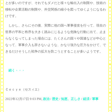
とが多いのですが、それでもダメだと様々な輸出入の制限や、技術の
移転や企業活動の制限や、外交関係の縮小を図ってゆくようになるわ
けです。
しかし、さらにその後、実際に他の国へ軍事侵攻を行って、現在の
世界の平和と秩序を大きく踏みにじるような危険な行動に出て、止ま
らなくなってしまった場合には、たくさんの国々や国連などが中心と
なって、軍事介入も辞さないような、かなり強力な圧力をかけて、で
きるだけそうした戦争の拡大を防ごうとすることが多いようです。
続く・・・
Ｃｅｃｙｅ（セスィエ）
2022年12月17日 9:03 PM,
政治
/
歴史
/
知恵、正しさ
/
経済
/
軍事