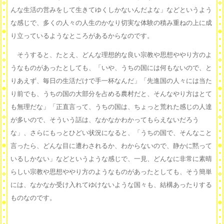
んな生活の営みをして生きてゆくしかないんだよな」などというよう
な感じで、多くの人々の人生のかなり切実な体験の積み重ねの上に成
り立っているようなところがあるからなのです。
そうすると、たとえ、どんな理想的な良い宗教や思想ややり方のよ
うなものがあったとしても、「いや、うちの国には何もないので、と
りあえず、毎日の生活だけで手一杯なんだ」「先進国の人々には当た
り前でも、うちの国の大部分を占める農村だと、そんなやり方はとて
も無理だな」「正直言って、うちの国は、ちょっと荒れた感じの人達
が多いので、そういう話は、なかなかわかってもらえないだろう
な」、さらにもっとひどい状況になると、「うちの国で、そんなこと
言ったら、どんな目に遭わされるか、わからないので、静かに黙って
いるしかない」などというような感じで、一見、どんなに非常に素晴
らしい宗教や思想ややり方のようなものがあったとしても、そう簡単
には、なかなか受け入れてゆけないような国々も、結構あったりする
ものなのです。