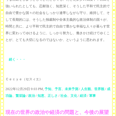
強いられたとしても、忍耐強く、知恵深く、そうした平和で民主的で
自由で豊かな国々の社会をしっかり連帯しながら守り、維持して、そ
して長期的には、そうした独裁制や全体主義的な政治体制の国々が、
時間と共に、より平和で民主的で自由で豊かな幸福な人々が暮らす世
界に変わってゆけるように、しっかり努力し、働きかけ続けてゆくこ
とが、とても大切になるのではないか、というように思われます。
続く・・・
Ｃｅｃｙｅ（セスィエ）
2022年12月29日 9:03 PM,
予知、予言、未来予測
/
人生観、世界観
/
成
功論、繁栄論
/
政治
/
知恵、正しさ
/
社会、文化
/
経済
/
軍事
現在の世界の政治や経済の問題と、今後の展望