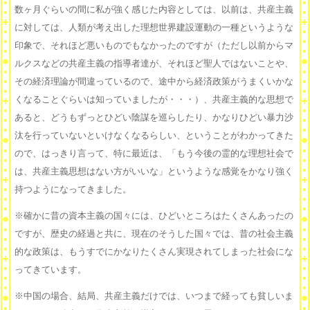
数ヶ月ぐらいの間に私が強く感じた内容としては、以前は、共産主義
に対しては、人類が考え出した理想世界建設運動の一種というような
印象で、それほど悪いものでもなかったのですが（ただし以前からマ
ルクスなどの共産主義の指導者達が、それほど聖人ではないことや、
その経済理論が間違っているので、途中から経済政策がうまくいかな
くなることぐらいは知っていましたが・・・）、共産主義的な思想で
あると、どうもずっとひどい陰謀を巡らしたり、かなりひどい暴力沙
汰を行っていないといけなくなるらしい、ということがわかってきた
ので、はっきり言って、特に最近は、「もう今後の霊的な理想社会で
は、共産主義思想はない方がいいな」というような感覚をかなり強く
持つようになってきました。
※確かに昔の資本主義の国々には、ひどいところはたくさんあったの
ですが、歴史の経過と共に、現在のそうした国々では、昔の社会主義
的な政策は、もうすでにかなりたくさん実現されてしまった社会にな
ってきています。
※中国の場合、結局、共産主義だけでは、いつまで経っても貧しいま