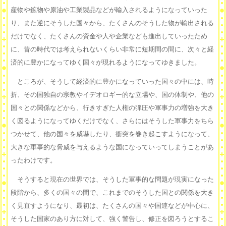
産物や鉱物や原油や工業製品などが輸入されるようになっていった
り、また逆にそうした国々から、たくさんのそうした物が輸出される
だけでなく、たくさんの資金や人や企業なども進出していったため
に、昔の時代では考えられないくらい非常に短期間の間に、次々と経
済的に豊かになってゆく国々が現れるようになってゆきました。
ところが、そうして経済的に豊かになっていった国々の中には、時
折、その国独自の宗教やイデオロギー的な立場や、国の体制や、他の
国々との関係などから、行きすぎた人権の弾圧や軍事力の増強を大き
く図るようになってゆくだけでなく、さらにはそうした軍事力をちら
つかせて、他の国々を威嚇したり、衝突を巻き起こすようになって、
大きな軍事的な脅威を与えるような国になっていってしまうことがあ
ったわけです。
そうすると現在の世界では、そうした軍事的な問題が現実になった
段階から、多くの国々の間で、これまでのそうした国との関係を大き
く見直すようになり、最初は、たくさんの国々や国連などが中心に、
そうした国家のあり方に対して、強く警告し、修正を図ろうとするこ