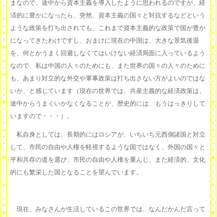
まなので、途中から資本主義を導入したように思われるのですが、経
済的に豊かになったら、突然、資本主義の国々と対抗するなどという
ような政策を打ち出されても、これまで資本主義的な政策で国が豊か
になってきたわけですし、おまけに現在の中国は、大きな景気後退
を、何とかうまく回避しなくてはいけない経済局面に入っているよう
なので、私は中国の人々のためにも、また世界の国々の人々のために
も、あまり対立的な外交や軍事政策は打ち出さない方がよいのではな
いか、と感じています（現在の世界では、共産主義的な経済政策は、
途中からうまくいかなくなることが、歴史的には、もうはっきりして
いますので・・・）。
私自身としては、長期的にはロシアが、いちいち元西側諸国と対立
して、市民の自由や人権を軽視するような国ではなく、外国の国々と
平和共存の道を選び、市民の自由や人権を重んじ、また経済的、文化
的にも繁栄した国となることを望んでいます。
現在、みなさんが生活しているこの世界では、なんだかんだ言って