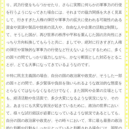
り、武力行使をちらつかせたり、さらに実際に何らかの軍事力の行使
を行うようになってきた場合には、それまでの協力関係を大きく見直
して、行きすぎた人権の弾圧や軍事力の拡大に使われる可能性のある
資金や資源や製品や技術の流入や、自由な人や企業の活動は制限し
て、そうした国が、再び世界の秩序や平和を重んじた国の方向性にき
っちり方向転換してもらうと共に、ましてや、絶対に行きすぎた人権
の弾圧や冒険的な軍事力の行使など行えないようにするために、多く
の国々の間でしっかり協力しながら、かなり断固とした対応をとるこ
とが、とても大事になってきているようなのです。
※特に民主主義国の場合、自分の国の政治家や政党が、そうした一部
の国々との間で、多少緊張や負担を強いられるような政治的な態度を
とらなくてはならなくなるだけでなく、また国民や企業の立場として
も、経済活動や生活面で、多少大変になるような状況になり、その
上、あまりにも大変な状況が起きているために、政治の世界におい
て、様々な試行錯誤が必要になっているような状況であるとしても、
自分の国の政治家や政党が、その時々において、常に最も最善の政治
的な判断や行動をしっかりとっていると判断される場合には、国民の