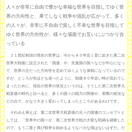
人々が非常に自由で豊かな幸福な世界を目指してゆく世
界の方向性と、果てしなく戦争や混乱が広がって、多く
の人々が、非常に不自由で貧しく不幸な世界を目指して
ゆく世界の方向性が、様々な場面でお互いにぶつかり合
っている
２１世紀初頭の現在の世界は、今から８０年近く昔に起きた第二次
世界大戦後に設立された「国連」や、先進国の国々などが中心になっ
て、世界の主だった方向性を定めてゆくような体制になっているので
すが、ところが先ほども述べたように、戦後８０年近い時が流れてし
まったために、現在の世界の状況というのは、そうした第二次世界大
戦直後の時代と比べると、多くの国々の国力の関係や、実際の状況な
どの点で、かなり大きく変わってしまったところがあるわけです。
それゆえ例えば、第二次世界大戦直後の元々の国連のコンセプトと
しては、「世界中の国々が、第二次世界大戦の大変な戦禍を経験した
ので、もう二度と再び戦争を始めるようなバカな国はないはずだ。だ