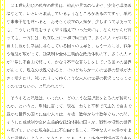
２１世紀初頭の現在の世界は、戦乱や景気の低迷や、疫病や環境破
壊などで、いろいろ混乱しているようなところがあるのですが、単純
な未来予想を述べると、おそらく現在の人類が、少しずつではあって
も、こうした課題をうまく乗り越えていった先には、なんだかんだ言
っても、一方には、現在以上に平和で民主的で、多くの人々が非常に
自由に豊かに幸福に暮らしている国々の世界と、もう一方には、戦争
や混乱が広がって、独裁制や全体主義的な政治体制の下、多くの人々
が非常に不自由で貧しく、かなり不幸な暮らしをしている国々の世界
があって、現在の状況であると、そのどちらか一方の世界の領域が大
きく増えたり、減ったりしてゆくような未来の世界の状況になってゆ
くのではないか、と思われます。
そうすると私達は、いったい、どのような選択肢をとるのが賢明な
のか、というと、単純に言って、現在、わりと平和で民主的で自由で
豊かな世界の国々に住む人々は、今後、数年から十数年ぐらいの間、
そうした独裁制や全体主義的な政治体制の国々が、戦乱や混乱の世界
を広げて、いかに現在以上に不自由で貧しく、不幸な人々を増やすよ
うな活動をしようとしてきたとしても、たとえ多少の我慢や不自由を