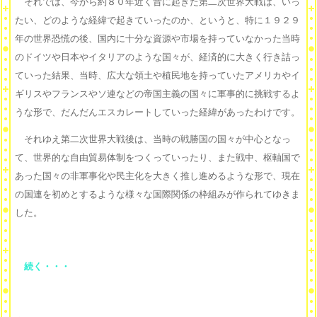
それでは、今から約８０年近く昔に起きた第二次世界大戦は、いっ
たい、どのような経緯で起きていったのか、というと、特に１９２９
年の世界恐慌の後、国内に十分な資源や市場を持っていなかった当時
のドイツや日本やイタリアのような国々が、経済的に大きく行き詰っ
ていった結果、当時、広大な領土や植民地を持っていたアメリカやイ
ギリスやフランスやソ連などの帝国主義の国々に軍事的に挑戦するよ
うな形で、だんだんエスカレートしていった経緯があったわけです。
それゆえ第二次世界大戦後は、当時の戦勝国の国々が中心となっ
て、世界的な自由貿易体制をつくっていったり、また戦中、枢軸国で
あった国々の非軍事化や民主化を大きく推し進めるような形で、現在
の国連を初めとするような様々な国際関係の枠組みが作られてゆきま
した。
続く・・・