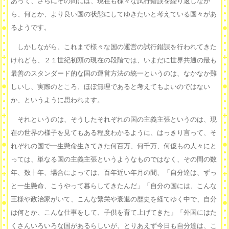
あって、さらにその間には、現在も様々な試行錯誤を繰り返しなが
ら、何とか、より良い国の状態にしてゆきたいと考えている国々があ
るようです。
しかしながら、これまで様々な国の運営の試行錯誤を行われてきた
けれども、２１世紀初頭の現在の段階では、いまだに世界共通の最も
最善のスタンダード的な国の運営方法の統一というのは、なかなか難
しいし、実際のところ、ほぼ無理であると考えてもよいのではない
か、というように思われます。
それというのは、そうしたそれぞれの国の主義主張というのは、現
在の世界の様子を見てもある程度わかるように、はっきり言って、そ
れぞれの国で一生懸命生きてきた何百万、何千万、何億もの人々にと
っては、単なる国の主義主張というようなものではなく、その間の数
年、数十年、場合によっては、百年近い年月の間、「自分達は、ずっ
と一生懸命、こうやって暮らしてきたんだ」「自分の国には、こんな
王様や政治家がいて、こんな繁栄や衰退の歴史を経てゆく中で、自分
は何とか、こんな仕事をして、子供を育て上げてきた」「外国にはた
くさんいろいろな国があるらしいが、とりあえず今日も自分達は、こ