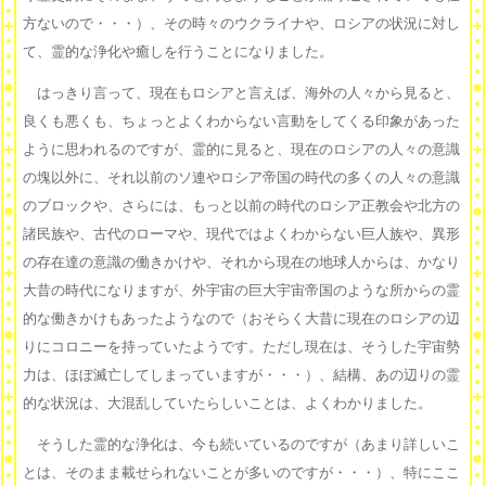
方ないので・・・）、その時々のウクライナや、ロシアの状況に対し
て、霊的な浄化や癒しを行うことになりました。
はっきり言って、現在もロシアと言えば、海外の人々から見ると、
良くも悪くも、ちょっとよくわからない言動をしてくる印象があった
ように思われるのですが、霊的に見ると、現在のロシアの人々の意識
の塊以外に、それ以前のソ連やロシア帝国の時代の多くの人々の意識
のブロックや、さらには、もっと以前の時代のロシア正教会や北方の
諸民族や、古代のローマや、現代ではよくわからない巨人族や、異形
の存在達の意識の働きかけや、それから現在の地球人からは、かなり
大昔の時代になりますが、外宇宙の巨大宇宙帝国のような所からの霊
的な働きかけもあったようなので（おそらく大昔に現在のロシアの辺
りにコロニーを持っていたようです。ただし現在は、そうした宇宙勢
力は、ほぼ滅亡してしまっていますが・・・）、結構、あの辺りの霊
的な状況は、大混乱していたらしいことは、よくわかりました。
そうした霊的な浄化は、今も続いているのですが（あまり詳しいこ
とは、そのまま載せられないことが多いのですが・・・）、特にここ