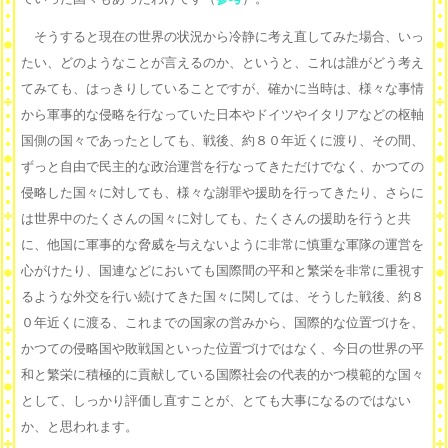
そうすると現在の世界の状況から冷静に考え直してみた場合、いっ
たい、どのようなことが言えるのか、というと、これは誰がどう考え
てみても、はっきりしていることですが、確かに当時は、様々な事情
から軍事的な侵略を行なっていた日本やドイツやイタリアなどの枢軸
国側の国々であったとしても、戦後、約８０年近くに渡り、その間、
ずっと自由で民主的な政治運営を行なってきただけでなく、かつての
侵略した国々に対しても、様々な謝罪や援助を行ってきたり、さらに
は世界中のたくさんの国々に対しても、たくさんの援助を行うと共
に、他国に軍事的な脅威を与えないように非常に慎重な軍隊の運営を
心がけたり、国連などにおいても国際間の平和と繁栄を非常に重視す
るような外交を行い続けてきた国々に関しては、そうした戦後、約８
０年近くに渡る、これまでの国家の営みから、国際的な位置づけを、
かつての侵略国や敗戦国といった位置づけではなく、今日の世界の平
和と繁栄に積極的に貢献している国際社会の代表的かつ模範的な国々
として、しっかり評価し直すことが、とても大事になるのではない
か、と思われます。