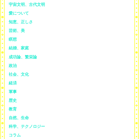
宇宙文明、古代文明
愛について
知恵、正しさ
芸術、美
瞑想
結婚、家庭
成功論、繁栄論
政治
社会、文化
経済
軍事
歴史
教育
自然、生命
科学、テクノロジー
コラム