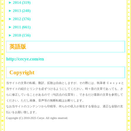
►
2014 (319)
►
2013 (248)
►
2012 (376)
►
2011 (661)
►
2010 (156)
英語版
http://cecye.com/en
Copyright
当サイトの文章の転載、翻訳、拡散は自由としますが、その際には、執筆者 Ｃｅｃｙｅと
当サイトの紹介とリンクを必ずつけるようにしてください。時々昔の文章であっても、さ
らに修正していることがあるので（句読点の位置等）、できるだけ最新の文章を参照して
ください。ただし画像、音声等の無断転載はお断りします。
なお当サイトのコンテンツから印税等、何らかの収入が発生する場合は、適正な金額の支
払いをお願い致します。
Copyright (C) 2010-2025 Cecye. All rights reserved.