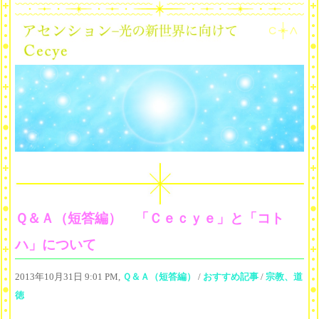
Ｑ＆Ａ（短答編） 「Ｃｅｃｙｅ」と「コト
ハ」について
2013年10月31日 9:01 PM,
Ｑ＆Ａ（短答編）
/
おすすめ記事
/
宗教、道
徳