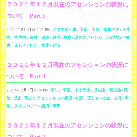
２０２１年１２月現在のアセンションの状況に
ついて Part 5
2021年12月11日 4:21 PM,
おすすめ記事
/
予知、予言、未来予測
/
人生
観、世界観
/
宗教、道徳
/
政治
/
教育
/
現在のアセンションの状況
/
知
恵、正しさ
/
社会、文化
/
経済
２０２１年１２月現在のアセンションの状況に
ついて Part 4
2021年12月7日 9:04 PM,
予知、予言、未来予測
/
成功論、繁栄論
/
政
治
/
歴史
/
現在のアセンションの状況
/
知恵、正しさ
/
社会、文化
/
科
学、テクノロジー
/
経済
/
軍事
２０２１年１２月現在のアセンションの状況に
ついて Part 3