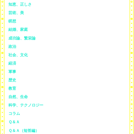
知恵、正しさ
芸術、美
瞑想
結婚、家庭
成功論、繁栄論
政治
社会、文化
経済
軍事
歴史
教育
自然、生命
科学、テクノロジー
コラム
Ｑ＆Ａ
Ｑ＆Ａ（短答編）