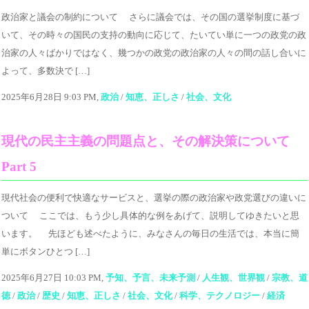
政治家と議会の制約について さらに議会では、その国の選挙制度に基づ
いて、その時々の国民の支持の動向に応じて、たいてい単に一つの政党の政
治家の人々ばかりではなく、幾つかの政党の政治家の人々の間の話し合いに
よって、多数決で […]
2025年6月28日 9:03 PM,
政治
/
知恵、正しさ
/
社会、文化
現代の民主主義の問題点と、その解決策について
Part 5
現代社会の便利で快適なサービスと、選挙の際の政治家や政党選びの違いに
ついて ここでは、もう少し具体的な例をあげて、説明してゆきたいと思
います。 先ほども述べたように、みなさんの毎日の生活では、本当に簡
単にボタンひとつ […]
2025年6月27日 10:03 PM,
予知、予言、未来予測
/
人生観、世界観
/
宗教、道
徳
/
政治
/
歴史
/
知恵、正しさ
/
社会、文化
/
科学、テクノロジー
/
経済