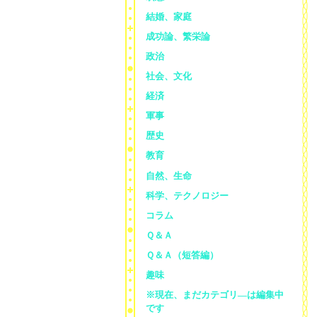
結婚、家庭
成功論、繁栄論
政治
社会、文化
経済
軍事
歴史
教育
自然、生命
科学、テクノロジー
コラム
Ｑ＆Ａ
Ｑ＆Ａ（短答編）
趣味
※現在、まだカテゴリ—は編集中
です