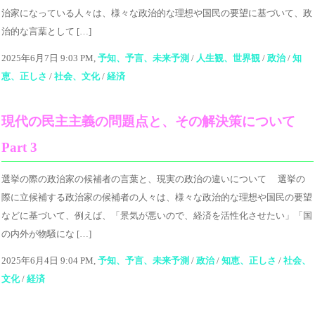
治家になっている人々は、様々な政治的な理想や国民の要望に基づいて、政
治的な言葉として […]
2025年6月7日 9:03 PM,
予知、予言、未来予測
/
人生観、世界観
/
政治
/
知
恵、正しさ
/
社会、文化
/
経済
現代の民主主義の問題点と、その解決策について
Part 3
選挙の際の政治家の候補者の言葉と、現実の政治の違いについて 選挙の
際に立候補する政治家の候補者の人々は、様々な政治的な理想や国民の要望
などに基づいて、例えば、「景気が悪いので、経済を活性化させたい」「国
の内外が物騒にな […]
2025年6月4日 9:04 PM,
予知、予言、未来予測
/
政治
/
知恵、正しさ
/
社会、
文化
/
経済