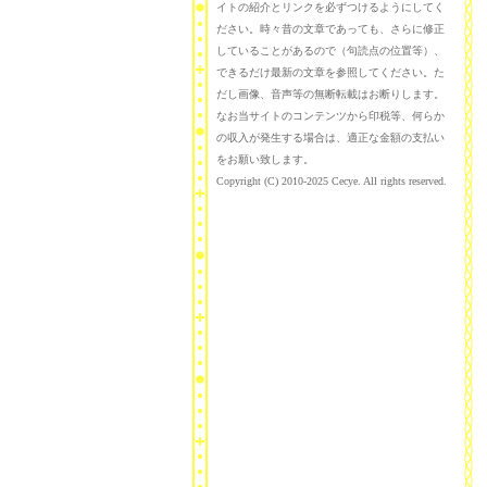
イトの紹介とリンクを必ずつけるようにしてく
ださい。時々昔の文章であっても、さらに修正
していることがあるので（句読点の位置等）、
できるだけ最新の文章を参照してください。た
だし画像、音声等の無断転載はお断りします。
なお当サイトのコンテンツから印税等、何らか
の収入が発生する場合は、適正な金額の支払い
をお願い致します。
Copyright (C) 2010-2025 Cecye. All rights reserved.