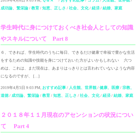
2019年4月8日 9:03 PM,
Ｑ＆Ａ
/
おすすめ記事
/
コラム
/
人生観、世界観
/
成功論、繁栄論
/
教育
/
知恵、正しさ
/
社会、文化
/
経済
/
結婚、家庭
学生時代に身につけておくべき社会人としての知識
やスキルについて Part 8
６、できれば、学生時代のうちに毎日、できるだけ健康で幸福で豊かな生活
をするための知識や技能を身につけておいた方がよいかもしれない 六つ
めは、これは、まだ現在は、あまりはっきりとは言われていないような内容
になるのですが、 […]
2019年4月5日 9:03 PM,
おすすめ記事
/
人生観、世界観
/
健康、医療
/
宗教、
道徳
/
成功論、繁栄論
/
教育
/
知恵、正しさ
/
社会、文化
/
経済
/
結婚、家庭
２０１８年１１月現在のアセンションの状況につい
て Part 4