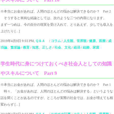
※本当にお金があれば、人間のほとんどの悩みは解決できるのか？ Part 2
そうすると単純な結論としては、次のような二つの内容になります。
まず一つめは、今の自分の現実を受け入れて、とりあえず、少しでも収入を
上げたり […]
2019年4月9日 9:03 PM,
Ｑ＆Ａ
/
コラム
/
人生観、世界観
/
健康、医療
/
成
功論、繁栄論
/
教育
/
知恵、正しさ
/
社会、文化
/
経済
/
結婚、家庭
学生時代に身につけておくべき社会人としての知識
やスキルについて Part 9
※本当にお金があれば、人間のほとんどの悩みは解決できるのか？ Part 1
時々、「お金があれば、人間のほとんどの悩みは解決する」というような
話を聞くことがあるのですが、ところが実際の社会では、お金が増えても相
変わらず […]