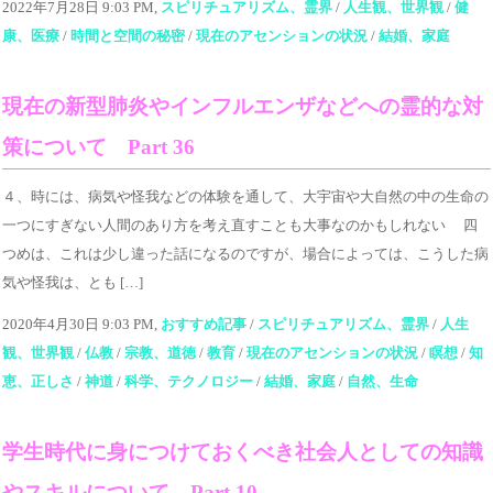
2022年7月28日 9:03 PM,
スピリチュアリズム、霊界
/
人生観、世界観
/
健
康、医療
/
時間と空間の秘密
/
現在のアセンションの状況
/
結婚、家庭
現在の新型肺炎やインフルエンザなどへの霊的な対
策について Part 36
４、時には、病気や怪我などの体験を通して、大宇宙や大自然の中の生命の
一つにすぎない人間のあり方を考え直すことも大事なのかもしれない 四
つめは、これは少し違った話になるのですが、場合によっては、こうした病
気や怪我は、とも […]
2020年4月30日 9:03 PM,
おすすめ記事
/
スピリチュアリズム、霊界
/
人生
観、世界観
/
仏教
/
宗教、道徳
/
教育
/
現在のアセンションの状況
/
瞑想
/
知
恵、正しさ
/
神道
/
科学、テクノロジー
/
結婚、家庭
/
自然、生命
学生時代に身につけておくべき社会人としての知識
やスキルについて Part 10