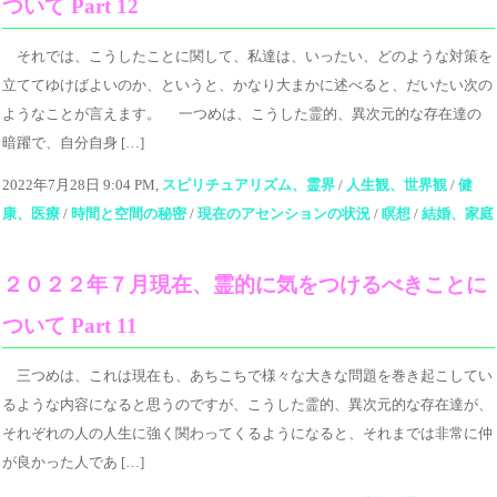
ついて Part 12
それでは、こうしたことに関して、私達は、いったい、どのような対策を
立ててゆけばよいのか、というと、かなり大まかに述べると、だいたい次の
ようなことが言えます。 一つめは、こうした霊的、異次元的な存在達の
暗躍で、自分自身 […]
2022年7月28日 9:04 PM,
スピリチュアリズム、霊界
/
人生観、世界観
/
健
康、医療
/
時間と空間の秘密
/
現在のアセンションの状況
/
瞑想
/
結婚、家庭
２０２２年７月現在、霊的に気をつけるべきことに
ついて Part 11
三つめは、これは現在も、あちこちで様々な大きな問題を巻き起こしてい
るような内容になると思うのですが、こうした霊的、異次元的な存在達が、
それぞれの人の人生に強く関わってくるようになると、それまでは非常に仲
が良かった人であ […]