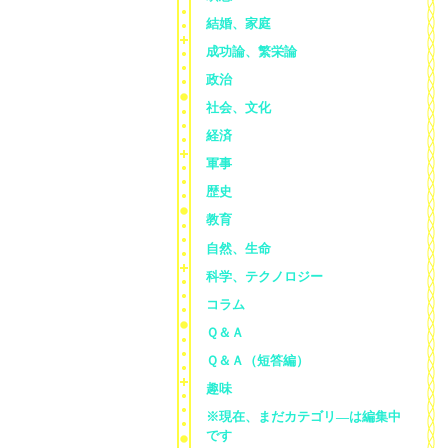
結婚、家庭
成功論、繁栄論
政治
社会、文化
経済
軍事
歴史
教育
自然、生命
科学、テクノロジー
コラム
Ｑ＆Ａ
Ｑ＆Ａ（短答編）
趣味
※現在、まだカテゴリ—は編集中
です