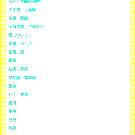
時間と空間の秘密
人生観、世界観
健康、医療
宇宙文明、古代文明
愛について
知恵、正しさ
芸術、美
瞑想
結婚、家庭
成功論、繁栄論
政治
社会、文化
経済
軍事
歴史
教育