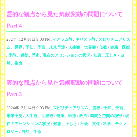
霊的な観点から見た気候変動の問題について
Part 4
2024年12月18日 9:03 PM,
イスラム教
/
キリスト教
/
スピリチュアリズ
ム、霊界
/
予知、予言、未来予測
/
人生観、世界観
/
仏教
/
健康、医療
/
宗教、道徳
/
歴史
/
現在のアセンションの状況
/
知恵、正しさ
/
自
然、生命
霊的な観点から見た気候変動の問題について
Part 3
2024年12月14日 9:03 PM,
スピリチュアリズム、霊界
/
予知、予言、
未来予測
/
人生観、世界観
/
健康、医療
/
政治
/
時間と空間の秘密
/
現
在のアセンションの状況
/
知恵、正しさ
/
社会、文化
/
科学、テクノ
ロジー
/
自然、生命