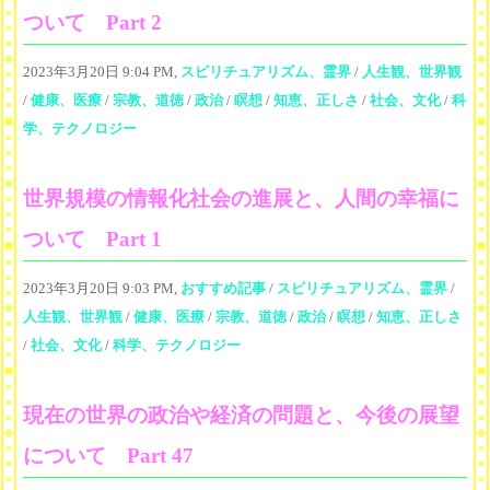
ついて Part 2
2023年3月20日 9:04 PM,
スピリチュアリズム、霊界
/
人生観、世界観
/
健康、医療
/
宗教、道徳
/
政治
/
瞑想
/
知恵、正しさ
/
社会、文化
/
科
学、テクノロジー
世界規模の情報化社会の進展と、人間の幸福に
ついて Part 1
2023年3月20日 9:03 PM,
おすすめ記事
/
スピリチュアリズム、霊界
/
人生観、世界観
/
健康、医療
/
宗教、道徳
/
政治
/
瞑想
/
知恵、正しさ
/
社会、文化
/
科学、テクノロジー
現在の世界の政治や経済の問題と、今後の展望
について Part 47