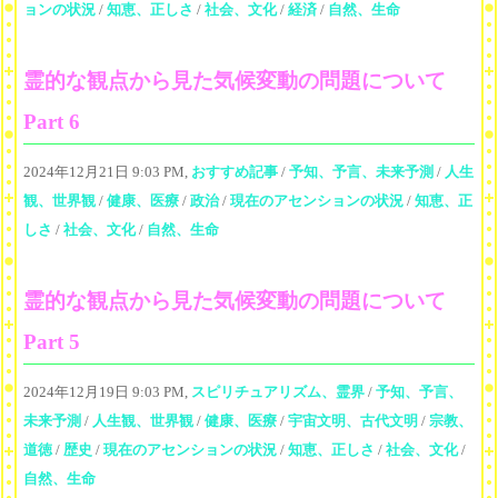
ョンの状況
/
知恵、正しさ
/
社会、文化
/
経済
/
自然、生命
霊的な観点から見た気候変動の問題について
Part 6
2024年12月21日 9:03 PM,
おすすめ記事
/
予知、予言、未来予測
/
人生
観、世界観
/
健康、医療
/
政治
/
現在のアセンションの状況
/
知恵、正
しさ
/
社会、文化
/
自然、生命
霊的な観点から見た気候変動の問題について
Part 5
2024年12月19日 9:03 PM,
スピリチュアリズム、霊界
/
予知、予言、
未来予測
/
人生観、世界観
/
健康、医療
/
宇宙文明、古代文明
/
宗教、
道徳
/
歴史
/
現在のアセンションの状況
/
知恵、正しさ
/
社会、文化
/
自然、生命