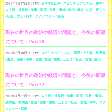
2023年3月17日 9:03 PM,
おすすめ記事
/
スピリチュアリズム、霊界
/
人生観、世界観
/
健康、医療
/
宗教、道徳
/
政治
/
瞑想
/
知恵、正しさ
/
社会、文化
/
科学、テクノロジー
/
経済
現在の世界の政治や経済の問題と、今後の展望
について Part 38
2023年2月18日 9:03 PM,
スピリチュアリズム、霊界
/
人生観、世界観
/
健康、医療
/
宗教、道徳
/
政治
/
知恵、正しさ
/
社会、文化
/
経済
現在の世界の政治や経済の問題と、今後の展望
について Part 32
2023年1月27日 9:03 PM,
人生観、世界観
/
健康、医療
/
宗教、道徳
/
成功論、繁栄論
/
政治
/
歴史
/
知恵、正しさ
/
社会、文化
/
科学、テク
ノロジー
/
経済