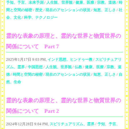
予知、予言、未来予測
/
人生観、世界観
/
健康、医療
/
宗教、道徳
/
時
間と空間の秘密
/
歴史
/
現在のアセンションの状況
/
知恵、正しさ
/
社
会、文化
/
科学、テクノロジー
霊的な表象の原理と、霊的な世界と物質世界の
関係について Part 7
2025年1月17日 9:03 PM,
インド思想、ヒンドゥー教
/
スピリチュアリ
ズム、霊界
/
中国思想
/
人生観、世界観
/
仏教
/
健康、医療
/
宗教、道
徳
/
時間と空間の秘密
/
現在のアセンションの状況
/
知恵、正しさ
/
自
然、生命
霊的な表象の原理と、霊的な世界と物質世界の
関係について Part 2
2024年12月28日 9:04 PM,
スピリチュアリズム、霊界
/
予知、予言、