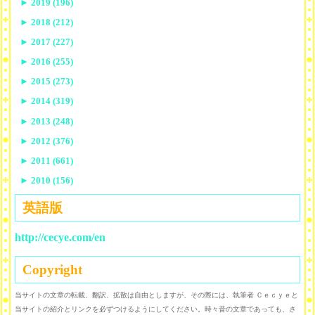
►
2019 (196)
►
2018 (212)
►
2017 (227)
►
2016 (255)
►
2015 (273)
►
2014 (319)
►
2013 (248)
►
2012 (376)
►
2011 (661)
►
2010 (156)
英語版
http://cecye.com/en
Copyright
当サイトの文章の転載、翻訳、拡散は自由としますが、その際には、執筆者 Ｃｅｃｙｅと
当サイトの紹介とリンクを必ずつけるようにしてください。時々昔の文章であっても、さ