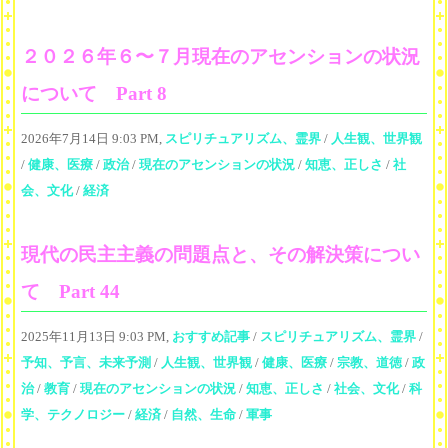
２０２６年６〜７月現在のアセンションの状況
について Part 8
2026年7月14日 9:03 PM,
スピリチュアリズム、霊界
/
人生観、世界観
/
健康、医療
/
政治
/
現在のアセンションの状況
/
知恵、正しさ
/
社
会、文化
/
経済
現代の民主主義の問題点と、その解決策につい
て Part 44
2025年11月13日 9:03 PM,
おすすめ記事
/
スピリチュアリズム、霊界
/
予知、予言、未来予測
/
人生観、世界観
/
健康、医療
/
宗教、道徳
/
政
治
/
教育
/
現在のアセンションの状況
/
知恵、正しさ
/
社会、文化
/
科
学、テクノロジー
/
経済
/
自然、生命
/
軍事