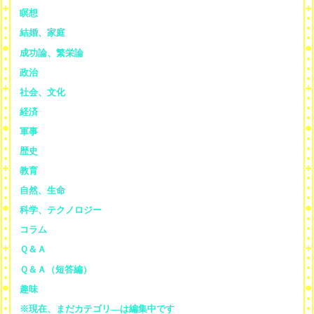
瞑想
結婚、家庭
成功論、繁栄論
政治
社会、文化
経済
軍事
歴史
教育
自然、生命
科学、テクノロジー
コラム
Ｑ＆Ａ
Ｑ＆Ａ（短答編）
趣味
※現在、まだカテゴリ—は編集中です