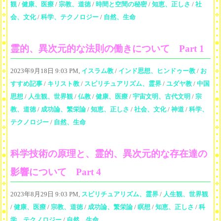
観
/
健康、医療
/
宗教、道徳
/
時間と空間の秘密
/
知恵、正しさ
/
社
会、文化
/
科学、テクノロジー
/
自然、生命
霊的、異次元的な法則の働きについて Part 1
2023年9月18日 9:03 PM,
イスラム教
/
インド思想、ヒンドゥー教
/
お
すすめ記事
/
キリスト教
/
スピリチュアリズム、霊界
/
ユダヤ教
/
中国
思想
/
人生観、世界観
/
仏教
/
健康、医療
/
宇宙文明、古代文明
/
宗
教、道徳
/
成功論、繁栄論
/
知恵、正しさ
/
社会、文化
/
神道
/
科学、
テクノロジー
/
自然、生命
科学技術の原理と、霊的、異次元的な存在達の
影響について Part 4
2023年8月29日 9:03 PM,
スピリチュアリズム、霊界
/
人生観、世界観
/
健康、医療
/
宗教、道徳
/
成功論、繁栄論
/
瞑想
/
知恵、正しさ
/
科
学、テクノロジー
/
自然、生命