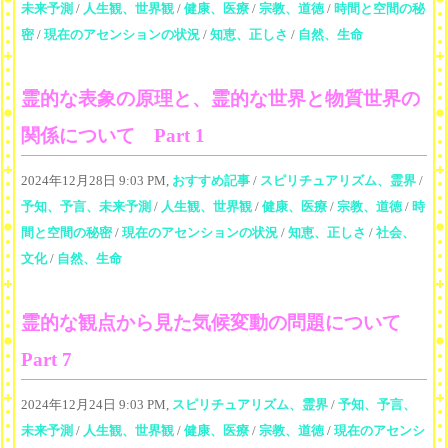
未来予測
/
人生観、世界観
/
健康、医療
/
宗教、道徳
/
時間と空間の秘
密
/
現在のアセンションの状況
/
知恵、正しさ
/
自然、生命
霊的な表象の原理と、霊的な世界と物質世界の
関係について Part 1
2024年12月28日 9:03 PM,
おすすめ記事
/
スピリチュアリズム、霊界
/
予知、予言、未来予測
/
人生観、世界観
/
健康、医療
/
宗教、道徳
/
時
間と空間の秘密
/
現在のアセンションの状況
/
知恵、正しさ
/
社会、
文化
/
自然、生命
霊的な観点から見た気候変動の問題について
Part 7
2024年12月24日 9:03 PM,
スピリチュアリズム、霊界
/
予知、予言、
未来予測
/
人生観、世界観
/
健康、医療
/
宗教、道徳
/
現在のアセンシ