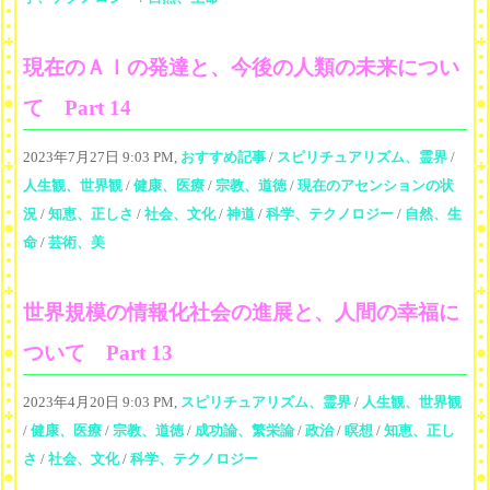
現在のＡＩの発達と、今後の人類の未来につい
て Part 14
2023年7月27日 9:03 PM,
おすすめ記事
/
スピリチュアリズム、霊界
/
人生観、世界観
/
健康、医療
/
宗教、道徳
/
現在のアセンションの状
況
/
知恵、正しさ
/
社会、文化
/
神道
/
科学、テクノロジー
/
自然、生
命
/
芸術、美
世界規模の情報化社会の進展と、人間の幸福に
ついて Part 13
2023年4月20日 9:03 PM,
スピリチュアリズム、霊界
/
人生観、世界観
/
健康、医療
/
宗教、道徳
/
成功論、繁栄論
/
政治
/
瞑想
/
知恵、正し
さ
/
社会、文化
/
科学、テクノロジー