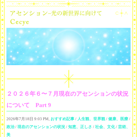
２０２６年６〜７月現在のアセンションの状況
について Part 9
2026年7月18日 9:03 PM,
おすすめ記事
/
人生観、世界観
/
健康、医療
/
政治
/
現在のアセンションの状況
/
知恵、正しさ
/
社会、文化
/
芸術、
美