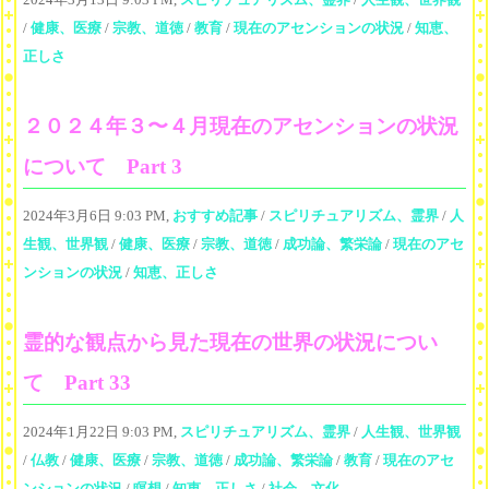
/
健康、医療
/
宗教、道徳
/
教育
/
現在のアセンションの状況
/
知恵、
正しさ
２０２４年３〜４月現在のアセンションの状況
について Part 3
2024年3月6日 9:03 PM,
おすすめ記事
/
スピリチュアリズム、霊界
/
人
生観、世界観
/
健康、医療
/
宗教、道徳
/
成功論、繁栄論
/
現在のアセ
ンションの状況
/
知恵、正しさ
霊的な観点から見た現在の世界の状況につい
て Part 33
2024年1月22日 9:03 PM,
スピリチュアリズム、霊界
/
人生観、世界観
/
仏教
/
健康、医療
/
宗教、道徳
/
成功論、繁栄論
/
教育
/
現在のアセ
ンションの状況
/
瞑想
/
知恵、正しさ
/
社会、文化