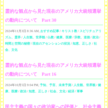
霊的な観点から見た現在のアメリカ大統領選挙
の動向について Part 30
2024年11月3日 8:36 AM,
おすすめ記事
/
キリスト教
/
スピリチュアリ
ズム、霊界
/
人生観、世界観
/
仏教
/
健康、医療
/
宗教、道徳
/
政治
/
時間と空間の秘密
/
現在のアセンションの状況
/
知恵、正しさ
/
社
会、文化
霊的な観点から見た現在のアメリカ大統領選挙
の動向について Part 16
2024年10月5日 9:04 PM,
予知、予言、未来予測
/
人生観、世界観
/
健
康、医療
/
政治
/
知恵、正しさ
/
社会、文化
/
経済
/
軍事
民主主義の国々の政治家への評価と、社会主義