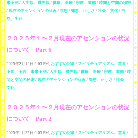
来予測
/
人生観、世界観
/
健康、医療
/
宗教、道徳
/
時間と空間の秘密
/
現在のアセンションの状況
/
瞑想
/
知恵、正しさ
/
社会、文化
/
自
然、生命
２０２５年１〜２月現在のアセンションの状況
について Part 6
2025年2月12日 9:03 PM,
おすすめ記事
/
スピリチュアリズム、霊界
/
予知、予言、未来予測
/
人生観、世界観
/
健康、医療
/
宗教、道徳
/
時
間と空間の秘密
/
現在のアセンションの状況
/
知恵、正しさ
/
社会、
文化
２０２５年１〜２月現在のアセンションの状況
について Part 2
2025年1月27日 9:03 PM,
おすすめ記事
/
スピリチュアリズム、霊界
/