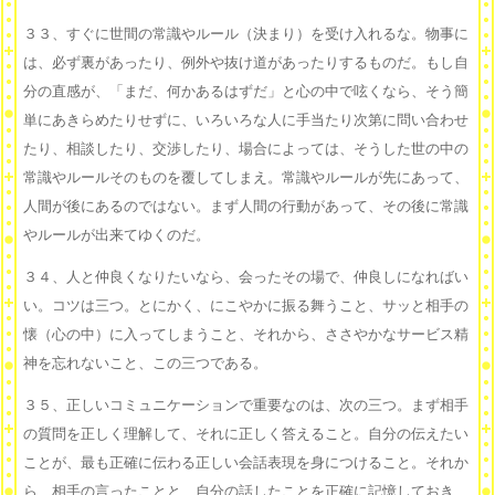
３３、すぐに世間の常識やルール（決まり）を受け入れるな。物事に
は、必ず裏があったり、例外や抜け道があったりするものだ。もし自
分の直感が、「まだ、何かあるはずだ」と心の中で呟くなら、そう簡
単にあきらめたりせずに、いろいろな人に手当たり次第に問い合わせ
たり、相談したり、交渉したり、場合によっては、そうした世の中の
常識やルールそのものを覆してしまえ。常識やルールが先にあって、
人間が後にあるのではない。まず人間の行動があって、その後に常識
やルールが出来てゆくのだ。
３４、人と仲良くなりたいなら、会ったその場で、仲良しになればい
い。コツは三つ。とにかく、にこやかに振る舞うこと、サッと相手の
懐（心の中）に入ってしまうこと、それから、ささやかなサービス精
神を忘れないこと、この三つである。
３５、正しいコミュニケーションで重要なのは、次の三つ。まず相手
の質問を正しく理解して、それに正しく答えること。自分の伝えたい
ことが、最も正確に伝わる正しい会話表現を身につけること。それか
ら、相手の言ったことと、自分の話したことを正確に記憶しておき、