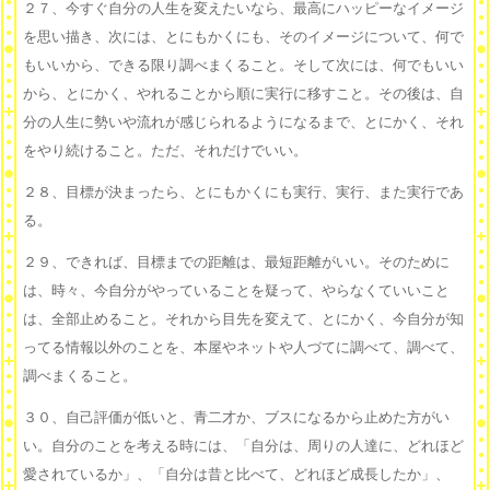
２７、今すぐ自分の人生を変えたいなら、最高にハッピーなイメージ
を思い描き、次には、とにもかくにも、そのイメージについて、何で
もいいから、できる限り調べまくること。そして次には、何でもいい
から、とにかく、やれることから順に実行に移すこと。その後は、自
分の人生に勢いや流れが感じられるようになるまで、とにかく、それ
をやり続けること。ただ、それだけでいい。
２８、目標が決まったら、とにもかくにも実行、実行、また実行であ
る。
２９、できれば、目標までの距離は、最短距離がいい。そのために
は、時々、今自分がやっていることを疑って、やらなくていいこと
は、全部止めること。それから目先を変えて、とにかく、今自分が知
ってる情報以外のことを、本屋やネットや人づてに調べて、調べて、
調べまくること。
３０、自己評価が低いと、青二才か、ブスになるから止めた方がい
い。自分のことを考える時には、「自分は、周りの人達に、どれほど
愛されているか」、「自分は昔と比べて、どれほど成長したか」、