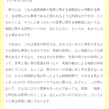
第三には、これも臨死体験や霊界に関する体験談から判断する限
り、ほぼ明らかな事実であると思われるような内容なのですが、とに
もかくにも、そうした多くの人々の霊界に関する体験談においては、
地獄に関する説明というのが、ほとんどない、というか、あまりにも
なさ過ぎるのです。
それゆえ、これは現在の時点では、かなりはっきりと明言できるよ
うな霊的な事実になるのですが、死後の世界に、もし地獄のような世
界があるとするなら、それはその人自身が、生前の何らかの信仰によ
って、非常に強い罪の意識を持ったり、死後の裁きによる地獄の存在
を信じていたか、もしくは、周りの人々の言葉に全く耳を貸さないよ
うな、かなり自閉的な気が狂ったような精神状態で、そのまま死んで
しまったかのいずれかのケースでもない限りは、おそらく、この世に
おいて、どんなにひどい悪事を行った人であっても、死後、「地獄」
と呼ばれる世界に行くことは、ほとんどないのではないか、というよ
うに私は率直に感じております。