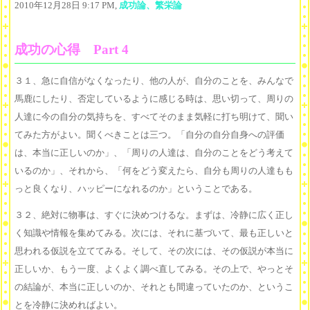
2010年12月28日 9:17 PM,
成功論、繁栄論
成功の心得 Part 4
３１、急に自信がなくなったり、他の人が、自分のことを、みんなで
馬鹿にしたり、否定しているように感じる時は、思い切って、周りの
人達に今の自分の気持ちを、すべてそのまま気軽に打ち明けて、聞い
てみた方がよい。聞くべきことは三つ。「自分の自分自身への評価
は、本当に正しいのか」、「周りの人達は、自分のことをどう考えて
いるのか」、それから、「何をどう変えたら、自分も周りの人達もも
っと良くなり、ハッピーになれるのか」ということである。
３２、絶対に物事は、すぐに決めつけるな。まずは、冷静に広く正し
く知識や情報を集めてみる。次には、それに基づいて、最も正しいと
思われる仮説を立ててみる。そして、その次には、その仮説が本当に
正しいか、もう一度、よくよく調べ直してみる。その上で、やっとそ
の結論が、本当に正しいのか、それとも間違っていたのか、というこ
とを冷静に決めればよい。