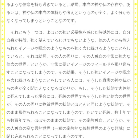
るような信念を持ち過ぎていると、結局、本当の神や仏の存在や、あ
るいは、神や仏の本当の気持ちや考えというものが全く、よく分から
なくなってしまうということなのです。
それともう一つは、よほどの強い必要性を感じた時以外には、自分
自身が特段、強く望んでいるわけでもないような、他の人々から教え
られたイメージや呪文のようなものを強く念じ続けるようなことをし
ていると、それは結局、その人の周りに、その人独自の非常に強力な
信念の世界、というか、非常に硬いイメージのフィールドを張り巡ら
すことになってしまうので、その結果、そうした強いイメージや呪文
を念じ続けるようなことをしている人には、そうした真実の神や仏か
らの声が全く聞こえなくなるばかりか、もし、そうした状態で肉体的
に死んでしまった場合には、死後の世界でもそうした強い信念の世界
が、その人の周りに物質世界の状態とほとんど同じような状態で、そ
のまま形作られることになってしまうので、たいてい死後、数十年で
も数百年でも、ほぼそのままの状態で、その宗教独自、というか、そ
の人独自の変な霊的世界（一種の宗教的な仮想世界のような領域）に
閉じ込められることになってしまうのです。