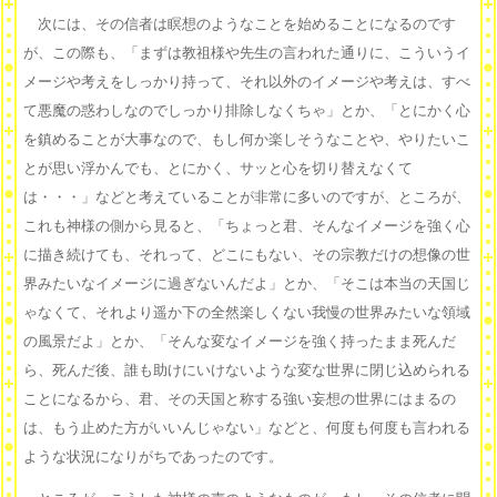
次には、その信者は瞑想のようなことを始めることになるのです
が、この際も、「まずは教祖様や先生の言われた通りに、こういうイ
メージや考えをしっかり持って、それ以外のイメージや考えは、すべ
て悪魔の惑わしなのでしっかり排除しなくちゃ」とか、「とにかく心
を鎮めることが大事なので、もし何か楽しそうなことや、やりたいこ
とが思い浮かんでも、とにかく、サッと心を切り替えなくて
は・・・」などと考えていることが非常に多いのですが、ところが、
これも神様の側から見ると、「ちょっと君、そんなイメージを強く心
に描き続けても、それって、どこにもない、その宗教だけの想像の世
界みたいなイメージに過ぎないんだよ」とか、「そこは本当の天国じ
ゃなくて、それより遥か下の全然楽しくない我慢の世界みたいな領域
の風景だよ」とか、「そんな変なイメージを強く持ったまま死んだ
ら、死んだ後、誰も助けにいけないような変な世界に閉じ込められる
ことになるから、君、その天国と称する強い妄想の世界にはまるの
は、もう止めた方がいいんじゃない」などと、何度も何度も言われる
ような状況になりがちであったのです。