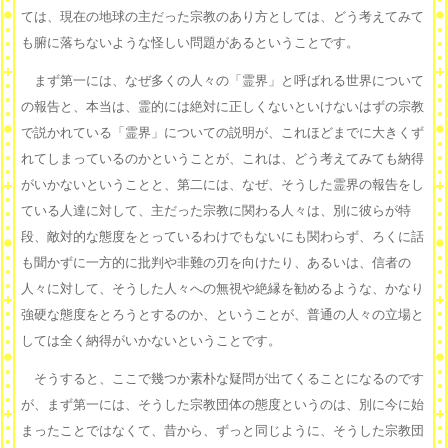
ては、現在の地球の主だった宗教のあり方としては、どう考えてみて
も腑に落ちないような怪しい問題があるということです。
まず第一には、なぜ多くの人々の「霊界」と呼ばれる世界について
の報告と、本当は、霊的には絶対に正しくないといけないはずの宗教
で説かれている「霊界」についての説明が、これほどまでに大きくず
れてしまっているのかということが、これは、どう考えてみても納得
がいかないということと、第二には、なぜ、そうした霊界の報告をし
ている人達に対して、主だった宗教に関わる人々は、別に彼らが特
段、敵対的な態度をとっているわけでもないにも関わらず、ろくに話
も聞かずに一方的に批判や非難の刃を向けたり、あるいは、信者の
人々に対して、そうした人々への無視や絶縁を勧めるような、かなり
強硬な態度をとろうとするのか、ということが、普通の人々の立場と
しては全く納得がいかないということです。
そうすると、ここで幾つか素朴な疑問が出てくることになるのです
が、まず第一には、そうした宗教団体の態度というのは、別に今に始
まったことではなくて、昔から、ずっと同じように、そうした宗教団