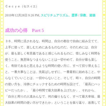
Ｃｅｃｙｅ（セスィエ）
2010年12月28日 9:26 PM,
スピリチュアリズム、霊界
/
宗教、道徳
成功の心得 Part 5
３６、時間に流されるな。時間は、自分の都合で自由に組み立てて、
上手に使って、楽しむためにあるものなのだ。そのためには、自分
が、最も楽しく有意義であると感じられるものに、惜しみなく時間を
使うこと。無意味なつまらないことは一切やめて、自分が最も楽し
く、有効であると思えるような時間の使い方に、すべて切り替えるこ
と。一番大事なことは、先延ばしせずに、一番最初に始めること。や
らなくていいことは、一切やらないこと。そして、時々、自分の時間
の使い方を、冷静にチェックするための時間を設けて、「最高にハッ
ピーだったか」、「最小時間で最大効果を上げたか」、それから、
「自分と周りの人達みんなで、何の偏りもなく、すべて最大幸福、最
大効果の時間の使い方ができたか」ということを振り返り、改善して