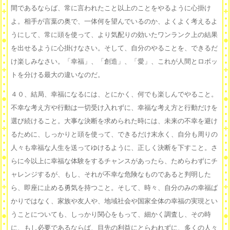
間であるならば、常に言われたこと以上のことをやるように心掛け
よ。相手が言葉の奥で、一体何を望んでいるのか、よくよく考えるよ
うにして、常に頭を使って、より気配りの効いたワンランク上の結果
を出せるように心掛けなさい。そして、自分のやることを、できるだ
け楽しみなさい。「幸福」、「創造」、「愛」、これが人間とロボッ
トを分ける最大の違いなのだ。
４０、結局、幸福になるには、とにかく、何でも楽しんでやること。
不幸な考え方や行動は一切受け入れずに、幸福な考え方と行動だけを
選び続けること。大事な決断を求められた時には、未来の不幸を避け
るために、しっかりと頭を使って、できるだけ末永く、自分も周りの
人々も幸福な人生を送ってゆけるように、正しく決断を下すこと。さ
らに今以上に幸福な体験をするチャンスがあったら、ためらわずにチ
ャレンジするが、もし、それが不幸な危険なものであると判明した
ら、即座に止める勇気を持つこと。そして、時々、自分のみの幸福ば
かりではなく、家族や友人や、地域社会や国家全体の幸福の実現とい
うことについても、しっかり関心をもって、細かく調査し、その時
に、もし必要であるならば、目先の利益にとらわれずに、多くの人々