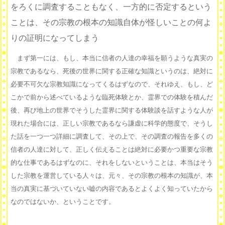
をろくに調査することもなく、一方的に否定するという
ことは、その宗教の根本の知識自体が怪しいことの何よ
りの証明になってしまう
まず第一には、もし、本当に信者の人達の幸福を願うような真実の
宗教であるなら、死後の世界に関する正確な知識というのは、絶対に
必要不可欠な宗教知識になってくるはずなので、それゆえ、もし、ど
こかで前から述べているような臨死体験とか、霊界での体験を積んだ
後、再び地上の世界でそうした霊界に関する体験談を話すような人が
現れた場合には、正しい宗教であるなら謙虚に科学的態度で、そうし
た話を一つ一つ詳細に調査して、その上で、その調査の報告を多くの
信者の人達に対して、正しく伝えることは絶対に必要かつ重要な宗教
的な仕事であるはずなのに、それをしないということは、本当はそう
した宗教を運営している人々は、元々、その宗教の根本の知識が、本
当の真実に基づいていない嘘の内容であるとよくよく知っていたから
なのではないか、ということです。