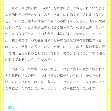
ですから実は長い間、いろいろな宗教によって教えられていたよう
な霊的世界の様子というものを、あまりにも強く信じ込むようなこと
をしていると、地上の世界で生きている間ばかりでなく、肉体の死後
においても、本当の霊的世界とは全く違った偽りの霊的世界、という
か、はっきり言うと、その人自身の非常に強力な信念の力、という
か、想念の力によって生み出された特殊な想念領域の霊的世界（昔
は、よく「幽界」と言っていましたが）の中に、非常に長い期間に渡
って閉じ込められることになってしまうので、これには、非常に注意
が必要であるということなのです。
このような二つの理由から、私は、これまで多くの宗教で説かれて
きた死後の世界の描写、つまり霊界の様子というのは、かなり怪し
い、というよりも、はっきり言うと、ほとんど嘘か、インチキのよう
な内容だったのではないか、というように率直に考えています。
続く・・・