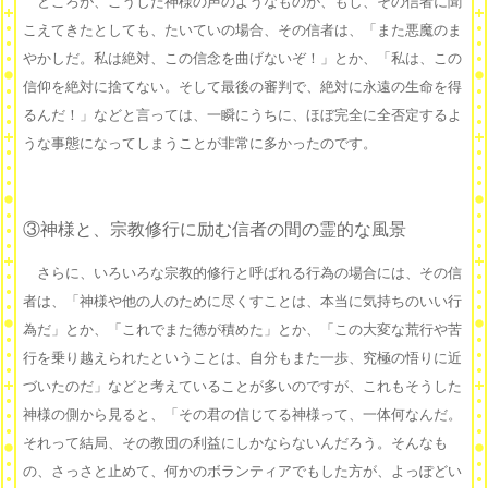
ところが、こうした神様の声のようなものが、もし、その信者に聞
こえてきたとしても、たいていの場合、その信者は、「また悪魔のま
やかしだ。私は絶対、この信念を曲げないぞ！」とか、「私は、この
信仰を絶対に捨てない。そして最後の審判で、絶対に永遠の生命を得
るんだ！」などと言っては、一瞬にうちに、ほぼ完全に全否定するよ
うな事態になってしまうことが非常に多かったのです。
③神様と、宗教修行に励む信者の間の霊的な風景
さらに、いろいろな宗教的修行と呼ばれる行為の場合には、その信
者は、「神様や他の人のために尽くすことは、本当に気持ちのいい行
為だ」とか、「これでまた徳が積めた」とか、「この大変な荒行や苦
行を乗り越えられたということは、自分もまた一歩、究極の悟りに近
づいたのだ」などと考えていることが多いのですが、これもそうした
神様の側から見ると、「その君の信じてる神様って、一体何なんだ。
それって結局、その教団の利益にしかならないんだろう。そんなも
の、さっさと止めて、何かのボランティアでもした方が、よっぽどい