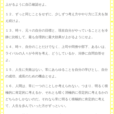
上がるように自己確認せよ。
１２、ずっと同じことをせずに、少しずつ考え方ややり方に工夫を加
え続けよ。
１３、時々、元々の自分の目標と、現在自分がやっていることとを冷
静に比較して、最も合理的に最大効果が上がるようにせよ。
１４、時々、自分のことだけでなく、上司や同僚や部下、あるいは、
ライバルの人々が今何を考え、どうしているか、冷静に自問自答せ
よ。
１５、人生に失敗はない。常にあらゆることを自分の学びとし、自分
の成功、成長のための機会とせよ。
１６、人間は、常に一つのことしか考えられない。つまり、明るく積
極的に肯定的に考えるか、それとも暗く消極的に否定的に考えるかの
どちらかしかないのだ。それなら常に明るく積極的に肯定的に考え
て、人生を歩んでいった方がずっといい。