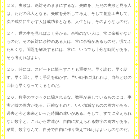
２３、失敗は、絶対そのままにするな。失敗を、ただの失敗と見る人
は、ただの凡人となる。失敗を分析して考え、そして創意工夫して、
次の成功に生かす人は成功者となる。人生とは、そのようなものだ。
２４、世の中を見ればよく分かる。余裕のない人は、常に余裕がない
ものだ。その反対に余裕のある人は、常に余裕があるものだ。慌てふ
ためくな。問題を解決するには、常に、いつでも十分な時間がある。
そう考えればよい。
２５、時には、スピードに慣らすことも重要だ。早く読む。早く話
す。早く聞く。早く手足を動かす。早い動作に慣れれば、自然と頭の
回転も早くなってくるものだ。
２６、数字のマジックに騙されるな。数字が表しているものには、事
実と嘘の両方がある。正確なものと、いい加減なものの両方がある。
過去と今と未来といった時間の違いがある。そして、すでに変えられ
ない数字と、これから君達が、自由に変えられる数字の両方がある。
結局、数字なんて、自分で自由に作り替えてゆけばよいものなのだ。