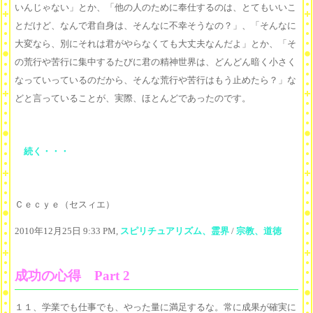
いんじゃない」とか、「他の人のために奉仕するのは、とてもいいこ
とだけど、なんで君自身は、そんなに不幸そうなの？」、「そんなに
大変なら、別にそれは君がやらなくても大丈夫なんだよ」とか、「そ
の荒行や苦行に集中するたびに君の精神世界は、どんどん暗く小さく
なっていっているのだから、そんな荒行や苦行はもう止めたら？」な
どと言っていることが、実際、ほとんどであったのです。
続く・・・
Ｃｅｃｙｅ（セスィエ）
2010年12月25日 9:33 PM,
スピリチュアリズム、霊界
/
宗教、道徳
成功の心得 Part 2
１１、学業でも仕事でも、やった量に満足するな。常に成果が確実に