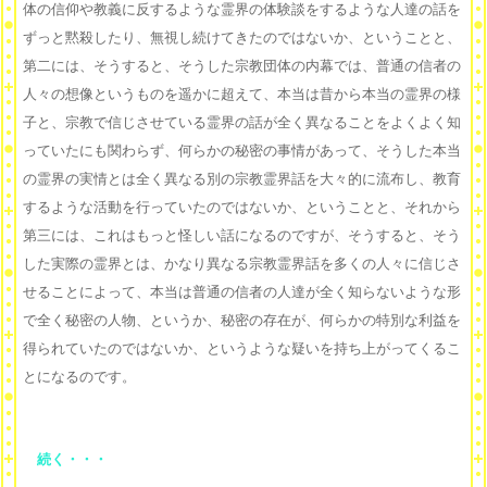
体の信仰や教義に反するような霊界の体験談をするような人達の話を
ずっと黙殺したり、無視し続けてきたのではないか、ということと、
第二には、そうすると、そうした宗教団体の内幕では、普通の信者の
人々の想像というものを遥かに超えて、本当は昔から本当の霊界の様
子と、宗教で信じさせている霊界の話が全く異なることをよくよく知
っていたにも関わらず、何らかの秘密の事情があって、そうした本当
の霊界の実情とは全く異なる別の宗教霊界話を大々的に流布し、教育
するような活動を行っていたのではないか、ということと、それから
第三には、これはもっと怪しい話になるのですが、そうすると、そう
した実際の霊界とは、かなり異なる宗教霊界話を多くの人々に信じさ
せることによって、本当は普通の信者の人達が全く知らないような形
で全く秘密の人物、というか、秘密の存在が、何らかの特別な利益を
得られていたのではないか、というような疑いを持ち上がってくるこ
とになるのです。
続く・・・