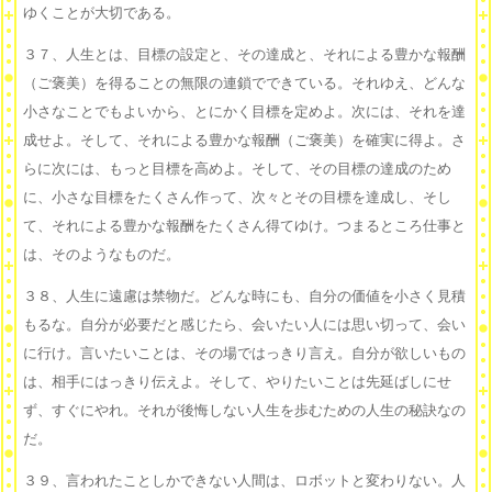
ゆくことが大切である。
３７、人生とは、目標の設定と、その達成と、それによる豊かな報酬
（ご褒美）を得ることの無限の連鎖でできている。それゆえ、どんな
小さなことでもよいから、とにかく目標を定めよ。次には、それを達
成せよ。そして、それによる豊かな報酬（ご褒美）を確実に得よ。さ
らに次には、もっと目標を高めよ。そして、その目標の達成のため
に、小さな目標をたくさん作って、次々とその目標を達成し、そし
て、それによる豊かな報酬をたくさん得てゆけ。つまるところ仕事と
は、そのようなものだ。
３８、人生に遠慮は禁物だ。どんな時にも、自分の価値を小さく見積
もるな。自分が必要だと感じたら、会いたい人には思い切って、会い
に行け。言いたいことは、その場ではっきり言え。自分が欲しいもの
は、相手にはっきり伝えよ。そして、やりたいことは先延ばしにせ
ず、すぐにやれ。それが後悔しない人生を歩むための人生の秘訣なの
だ。
３９、言われたことしかできない人間は、ロボットと変わりない。人