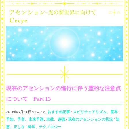
現在のアセンションの進行に伴う霊的な注意点
について Part 13
2016年3月31日 9:04 PM,
おすすめ記事
/
スピリチュアリズム、霊界
/
予知、予言、未来予測
/
宗教、道徳
/
現在のアセンションの状況
/
知
恵、正しさ
/
科学、テクノロジー