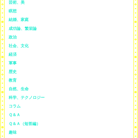
芸術、美
瞑想
結婚、家庭
成功論、繁栄論
政治
社会、文化
経済
軍事
歴史
教育
自然、生命
科学、テクノロジー
コラム
Ｑ＆Ａ
Ｑ＆Ａ（短答編）
趣味