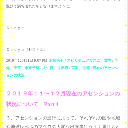
悦びで満ち溢れた年となりますように。
Ｃｅｃｙｅ
Ｃｅｃｙｅ（セスィエ）
2019年12月31日 9:07 PM,
お知らせ
/
スピリチュアリズム、霊界
/
予
知、予言、未来予測
/
人生観、世界観
/
宗教、道徳
/
現在のアセンシ
ョンの状況
２０１９年１１〜１２月現在のアセンションの
状況について Part 4
３、アセンションの進行によって、それぞれの国や地域
や地球レベルのマクロの大変な出来事はうまく避けられ