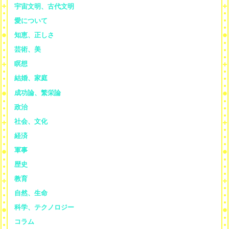
宇宙文明、古代文明
愛について
知恵、正しさ
芸術、美
瞑想
結婚、家庭
成功論、繁栄論
政治
社会、文化
経済
軍事
歴史
教育
自然、生命
科学、テクノロジー
コラム