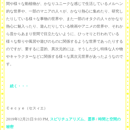
間や様々な動植物が、かなりユニークな感じで生活しているメルヘン
的な世界や、一部のマニアの人々が、かなり熱心に集めたり、研究し
たりしている様々な事物の世界や、また一部のオタクの人々がかなり
熱心に魅入ったり、遊んだりしている映画やアニメの世界や、それか
ら昔からあまり世間で目立たないように、ひっそりと行われている
様々な祭りや風習や遊びのものに関係するような世界であったりする
のですが、要するに霊的、異次元的には、そうした少し特殊な人や物
やキャラクターなどに関係する様々な異次元世界があったようなので
す。
続く・・・
Ｃｅｃｙｅ（セスィエ）
2019年12月21日 9:03 PM,
スピリチュアリズム、霊界
/
時間と空間の
秘密