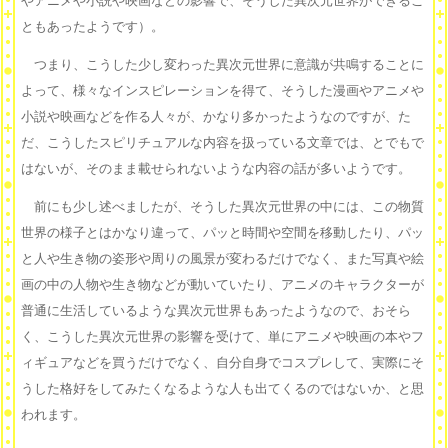
やアニメや小説や映画などの影響で、そうした異次元世界ができるこ
ともあったようです）。
つまり、こうした少し変わった異次元世界に意識が共鳴することに
よって、様々なインスピレーションを得て、そうした漫画やアニメや
小説や映画などを作る人々が、かなり多かったようなのですが、た
だ、こうしたスピリチュアルな内容を扱っている文章では、とでもで
はないが、そのまま載せられないような内容の話が多いようです。
前にも少し述べましたが、そうした異次元世界の中には、この物質
世界の様子とはかなり違って、パッと時間や空間を移動したり、パッ
と人や生き物の姿形や周りの風景が変わるだけでなく、また写真や絵
画の中の人物や生き物などが動いていたり、アニメのキャラクターが
普通に生活しているような異次元世界もあったようなので、おそら
く、こうした異次元世界の影響を受けて、単にアニメや映画の本やフ
ィギュアなどを買うだけでなく、自分自身でコスプレして、実際にそ
うした格好をしてみたくなるような人も出てくるのではないか、と思
われます。