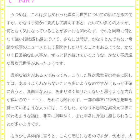
て Part 7
五つめは、これは少し変わった異次元世界についての話になるので
すが、かなり手短かに要約して説明すると、たいてい多くの人々が、
何となく気になっていることが多いにも関わらず、それと同時に何と
なく強い拒絶感も感じていて、さらには時折、かなりとんでもない奇
談や犯罪のニュースとして見聞きしたりすることもあるような、かな
り非日常的な出来事が、ずっと起き続けているような、かなり不思議
な異次元世界があったようです。
霊的な能力がある人であっても、こうした異次元世界の存在に関し
ては、あまりよくわからないことも多いようなのですが（もっと正確
に言うと、真面目な人は、あまり深く知りたくないと思うような内容
が多いので・・・）、それにも関わらず、一部の非常に特殊な趣味を
持っているような人々には、こうした、かなり不思議な異次元世界に
関わるような話は、非常に興味深く、また非常に身近に感じられるこ
とが多いようです。
もう少し具体的に言うと、こんな感じになるのですが、例えば、人