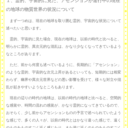
１、霊的、宇宙的に見た、アセンションが進行中の現在
の地球の物質世界の状況について
まず一つめは、現在の地球を取り囲む霊的、宇宙的な状況について
述べたいと思います。
霊的、宇宙的に見た場合、現在の地球は、以前の時代と比べると、
明らかに霊的、異次元的な混乱は、かなり少なくなってきているよう
なところがあります。
ただ、前から何度も述べているように、長期的に「アセンション」
のような霊的、宇宙的な次元上昇があるといっても、短期的には相変
わらず、幽界や異次元世界などの悪い影響を受けて、様々な対立や混
乱が起きやすいようなところもあります。
現在の辺りの時代の地球は、以前の時代の地球と比べると、空間的
な感覚や、時間の流れの感覚が、かなり霊的になってきているので、
おそらく、少し前からアセンションものの予言で述べられていたよう
な感じで、多くの人々が、以前の時代とはかなり違った感じで、遠く
のものをものすごく近く感じたり、また逆に近くのものをものすごく