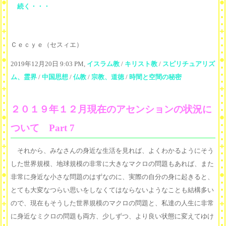
続く・・・
Ｃｅｃｙｅ（セスィエ）
2019年12月20日 9:03 PM,
イスラム教
/
キリスト教
/
スピリチュアリズ
ム、霊界
/
中国思想
/
仏教
/
宗教、道徳
/
時間と空間の秘密
２０１９年１２月現在のアセンションの状況に
ついて Part 7
それから、みなさんの身近な生活を見れば、よくわかるようにそう
した世界規模、地球規模の非常に大きなマクロの問題もあれば、また
非常に身近な小さな問題のはずなのに、実際の自分の身に起きると、
とても大変なつらい思いをしなくてはならないようなことも結構多い
ので、現在もそうした世界規模のマクロの問題と、私達の人生に非常
に身近なミクロの問題も両方、少しずつ、より良い状態に変えてゆけ