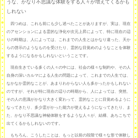
うな、かなり不思議な体験をする人々が増えてくるかも
しれない
四つめは、これも前にも少し述べたことがありますが、実は、現在
のアセンションによる霊的な浄化や次元上昇によって、特に現在の辺
りの時期は、人によっては、これまでの人生とはかなり違った、天か
らの啓示のようなものを受けたり、霊的な目覚めのようなことを体験
するようになるかもしれないということです。
現在生きている多くの人々の中には、社会の様々な制約や、その人
自身の深いカルマによる人生の問題によって、これまでの人生では、
なかなか霊的なことが、あまりわからない人も多かったかもしれない
のですが、それが特に現在の辺りの時期から、人によっては、突然、
その人の意識がかなり大きく変わって、霊的なことに目覚めるように
なってきたり、多少霊がかった能力が使えるようになってきたり、ま
た、かなり不思議な神秘体験をするような人々が、結構、あちこちで
出てくるかもしれないのです。
もちろん、こうしたことは、もっと以前の段階で様々な形で体験し