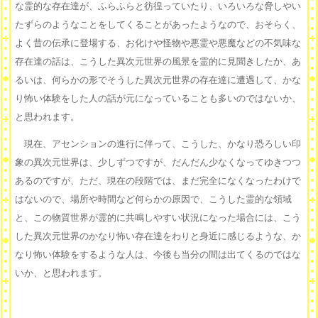
な霊的な存在達が、ふらふらと彷徨っていたり、いろいろな脅しやい
たずらのようなことをしてくることがあったようなので、おそらく、
よく昔の伝承に登場する、お化けや怪物や悪霊や悪魔などの不気味な
存在達の話は、こうした異次元世界の風景を霊的に見聞きしたか、あ
るいは、何らかの形でそうした異次元世界の存在達に遭遇して、かな
り怖い体験をした人の話が元になっていることも多いのではないか、
と思われます。
現在、アセンションの進行に伴って、こうした、かなり恐ろしい印
象の異次元世界は、少しずつですが、だんだん少なくなってゆきつつ
あるのですが、ただ、現在の段階では、まだ完全になくなったわけで
はないので、場所や時間など何らかの原因で、こうした霊的な領域
と、この物質世界が霊的に共鳴しやすい状況になった場合には、こう
した異次元世界のかなり怖い存在達をわりと身近に感じるような、か
なり怖い体験をするような人は、今後も当分の間は出てくるのではな
いか、と思われます。