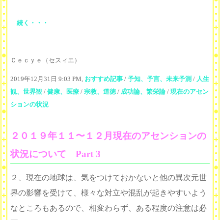
続く・・・
Ｃｅｃｙｅ（セスィエ）
2019年12月31日 9:03 PM,
おすすめ記事
/
予知、予言、未来予測
/
人生
観、世界観
/
健康、医療
/
宗教、道徳
/
成功論、繁栄論
/
現在のアセン
ションの状況
２０１９年１１〜１２月現在のアセンションの
状況について Part 3
２、現在の地球は、気をつけておかないと他の異次元世
界の影響を受けて、様々な対立や混乱が起きやすいよう
なところもあるので、相変わらず、ある程度の注意は必