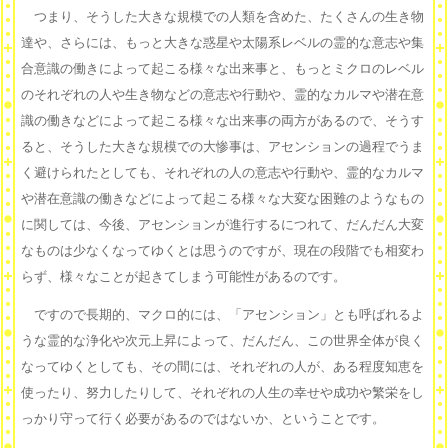
つまり、そうした大きな規模での人類を含めた、たくさんの生き物
達や、さらには、もっと大きな惑星や太陽系レベルの霊的な意志や集
合意識の働きによって起こる様々な出来事と、もっとミクロのレベル
のそれぞれの人や生き物などの意志や行動や、霊的なカルマや潜在意
識の働きなどによって起こる様々な出来事の両方があるので、そうす
ると、そうした大きな規模での大惨事は、アセンションの過程でうま
く避けられたとしても、それぞれの人の意志や行動や、霊的なカルマ
や潜在意識の働きなどによって起こる様々な大変な困難のようなもの
に関しては、今後、アセンションが進行するにつれて、だんだん大変
なものは少なくなってゆくとは思うのですが、現在の段階でも相変わ
らず、様々なことが起きてしまう可能性があるのです。
ですので長期的、マクロ的には、「アセンション」とも呼ばれるよ
うな霊的な浄化や次元上昇によって、だんだん、この世界全体が良く
なってゆくとしても、その間には、それぞれの人が、ある程度知恵を
使ったり、努力したりして、それぞれの人生の幸せや成功や繁栄をし
っかり守って行く必要があるのではないか、ということです。