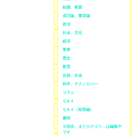
結婚、家庭
成功論、繁栄論
政治
社会、文化
経済
軍事
歴史
教育
自然、生命
科学、テクノロジー
コラム
Ｑ＆Ａ
Ｑ＆Ａ（短答編）
趣味
※現在、まだカテゴリ—は編集中
です