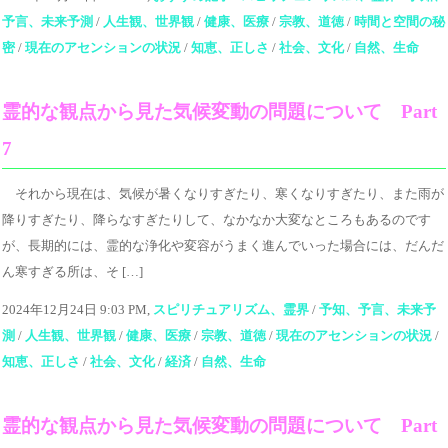
予言、未来予測
/
人生観、世界観
/
健康、医療
/
宗教、道徳
/
時間と空間の秘
密
/
現在のアセンションの状況
/
知恵、正しさ
/
社会、文化
/
自然、生命
霊的な観点から見た気候変動の問題について Part
7
それから現在は、気候が暑くなりすぎたり、寒くなりすぎたり、また雨が
降りすぎたり、降らなすぎたりして、なかなか大変なところもあるのです
が、長期的には、霊的な浄化や変容がうまく進んでいった場合には、だんだ
ん寒すぎる所は、そ […]
2024年12月24日 9:03 PM,
スピリチュアリズム、霊界
/
予知、予言、未来予
測
/
人生観、世界観
/
健康、医療
/
宗教、道徳
/
現在のアセンションの状況
/
知恵、正しさ
/
社会、文化
/
経済
/
自然、生命
霊的な観点から見た気候変動の問題について Part