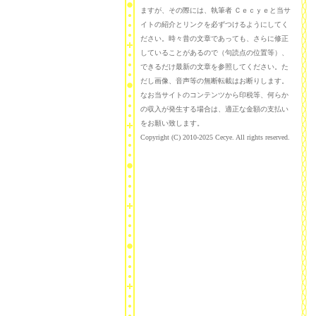
ますが、その際には、執筆者 Ｃｅｃｙｅと当サ
イトの紹介とリンクを必ずつけるようにしてく
ださい。時々昔の文章であっても、さらに修正
していることがあるので（句読点の位置等）、
できるだけ最新の文章を参照してください。た
だし画像、音声等の無断転載はお断りします。
なお当サイトのコンテンツから印税等、何らか
の収入が発生する場合は、適正な金額の支払い
をお願い致します。
Copyright (C) 2010-2025 Cecye. All rights reserved.