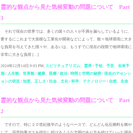
霊的な観点から見た気候変動の問題について Part
3
それで現在の世界では、多くの国々の人々が不満を漏らしているように、
要するにこれまで大規模な工業化や開発などによって、散々地球環境に大き
な負荷を与えてきた国々や、あるいは、もうすでに現在の段階で地球環境に
非常に大きな負荷 […]
2024年12月14日 9:03 PM,
スピリチュアリズム、霊界
/
予知、予言、未来予
測
/
人生観、世界観
/
健康、医療
/
政治
/
時間と空間の秘密
/
現在のアセンシ
ョンの状況
/
知恵、正しさ
/
社会、文化
/
科学、テクノロジー
/
自然、生命
霊的な観点から見た気候変動の問題について Part
2
ですので、特に２０世紀後半のようなペースで、どんどん化石燃料を燃や
して、温室効果ガスを排出し続けるような文明のあり方を続けていった場合