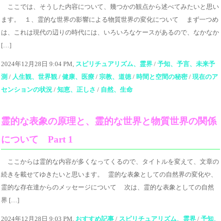
ここでは、そうした内容について、幾つかの観点から述べてみたいと思い
ます。 １、霊的な世界の影響による物質世界の変化について まず一つめ
は、これは現代の辺りの時代には、いろいろなケースがあるので、なかなか
[…]
2024年12月28日 9:04 PM,
スピリチュアリズム、霊界
/
予知、予言、未来予
測
/
人生観、世界観
/
健康、医療
/
宗教、道徳
/
時間と空間の秘密
/
現在のア
センションの状況
/
知恵、正しさ
/
自然、生命
霊的な表象の原理と、霊的な世界と物質世界の関係
について Part 1
ここからは霊的な内容が多くなってくるので、タイトルを変えて、文章の
続きを載せてゆきたいと思います。 霊的な表象としての自然界の変化や、
霊的な存在達からのメッセージについて 次は、霊的な表象としての自然
界 […]
2024年12月28日 9:03 PM,
おすすめ記事
/
スピリチュアリズム、霊界
/
予知、