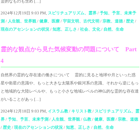
霊的なものも含め […]
2024年12月19日 9:03 PM,
スピリチュアリズム、霊界
/
予知、予言、未来予
測
/
人生観、世界観
/
健康、医療
/
宇宙文明、古代文明
/
宗教、道徳
/
歴史
/
現在のアセンションの状況
/
知恵、正しさ
/
社会、文化
/
自然、生命
霊的な観点から見た気候変動の問題について Part
4
自然界の霊的な存在達の働きについて 霊的に見ると地球や月といった惑
星や衛星の意識や、もっと大きな太陽系や銀河系の意識、それから逆にもっ
と地域的な大陸レベルや、もっと小さな地域レベルの神仏的な霊的な存在達
がいることがあっ […]
2024年12月18日 9:03 PM,
イスラム教
/
キリスト教
/
スピリチュアリズム、霊
界
/
予知、予言、未来予測
/
人生観、世界観
/
仏教
/
健康、医療
/
宗教、道徳
/
歴史
/
現在のアセンションの状況
/
知恵、正しさ
/
自然、生命