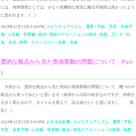
には、地球環境としては、かなり危機的な状況に陥る可能性は高かったよう
に思われます。 […]
2024年12月13日 9:04 PM,
スピリチュアリズム、霊界
/
予知、予言、未来予
測
/
人生観、世界観
/
政治
/
現在のアセンションの状況
/
知恵、正しさ
/
社
会、文化
/
科学、テクノロジー
/
自然、生命
霊的な観点から見た気候変動の問題について Part
1
今回から、霊的な観点から見た現在の気候変動の問題について、幾つかの
観点から述べてみたいと思います（前回からの話の続きなのですが、内容が
大きく変わるので、タイトルを変えて、話を続けたいと思います）。 現
在 […]
2024年12月13日 9:03 PM,
おすすめ記事
/
スピリチュアリズム、霊界
/
予知、
予言、未来予測
/
人生観、世界観
/
政治
/
現在のアセンションの状況
/
知恵、