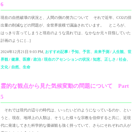
6
現在の自然破壊の状況と、人間の側の努力について それで近年、CO2の排
出量の削減などの問題が、全世界規模で議論されています。 ところが、
はっきり言ってしまうと現在のような流れでは、なかなか元々目指していた
計画のように […]
2024年12月21日 9:03 PM,
おすすめ記事
/
予知、予言、未来予測
/
人生観、世
界観
/
健康、医療
/
政治
/
現在のアセンションの状況
/
知恵、正しさ
/
社会、
文化
/
自然、生命
霊的な観点から見た気候変動の問題について Part
5
それでは現代の辺りの時代は、いったいどのようになっているのか、とい
うと、現在、地球上の人類は、そうした様々な宗教を信仰すると共に、近現
代に発達してきた科学的な価値観も強く持っていて、さらにそれぞれの人が