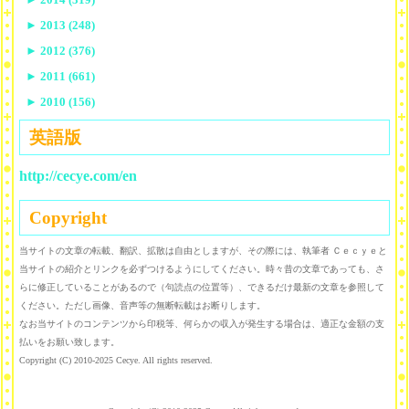
►
2013 (248)
►
2012 (376)
►
2011 (661)
►
2010 (156)
英語版
http://cecye.com/en
Copyright
当サイトの文章の転載、翻訳、拡散は自由としますが、その際には、執筆者 Ｃｅｃｙｅと
当サイトの紹介とリンクを必ずつけるようにしてください。時々昔の文章であっても、さ
らに修正していることがあるので（句読点の位置等）、できるだけ最新の文章を参照して
ください。ただし画像、音声等の無断転載はお断りします。
なお当サイトのコンテンツから印税等、何らかの収入が発生する場合は、適正な金額の支
払いをお願い致します。
Copyright (C) 2010-2025 Cecye. All rights reserved.