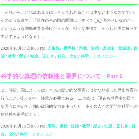
それから、これはあまりはっきり言われることは少ないようなのですが、
そのような形で、「現在のその国の問題は、すべて◯◯国のせいなのだ」
というような国民教育を受けた人々が、様々な事情で、そうした国に移って
生活するようになる […]
2020年10月17日 9:03 PM,
人生観、世界観
/
宗教、道徳
/
成功論、繁栄論
/
政
治
/
教育
/
歴史
/
知恵、正しさ
/
社会、文化
/
科学、テクノロジー
科学的な真理の信頼性と限界について Part 6
２、時折、国によっては、本当の歴史的な事実とはかなり違った歴史教育を
行うことがあるので、注意が必要である 二つめは、現在も世界中の様々
な国々において、強い政治的な力を使ったり、多くの人々の学問や科学への
信頼感を逆手にと […]
2020年10月15日 9:03 PM,
宗教、道徳
/
政治
/
教育
/
歴史
/
知恵、正しさ
/
社
会、文化
/
科学、テクノロジー