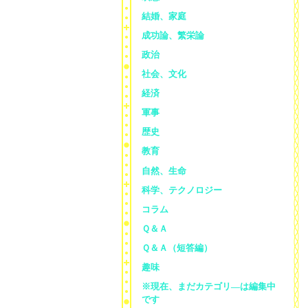
結婚、家庭
成功論、繁栄論
政治
社会、文化
経済
軍事
歴史
教育
自然、生命
科学、テクノロジー
コラム
Ｑ＆Ａ
Ｑ＆Ａ（短答編）
趣味
※現在、まだカテゴリ—は編集中
です