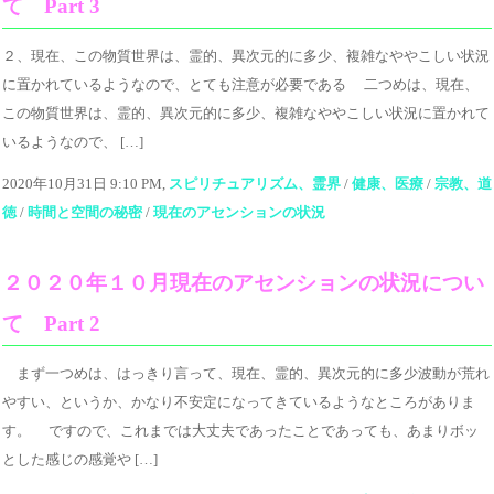
て Part 3
２、現在、この物質世界は、霊的、異次元的に多少、複雑なややこしい状況
に置かれているようなので、とても注意が必要である 二つめは、現在、
この物質世界は、霊的、異次元的に多少、複雑なややこしい状況に置かれて
いるようなので、 […]
2020年10月31日 9:10 PM,
スピリチュアリズム、霊界
/
健康、医療
/
宗教、道
徳
/
時間と空間の秘密
/
現在のアセンションの状況
２０２０年１０月現在のアセンションの状況につい
て Part 2
まず一つめは、はっきり言って、現在、霊的、異次元的に多少波動が荒れ
やすい、というか、かなり不安定になってきているようなところがありま
す。 ですので、これまでは大丈夫であったことであっても、あまりボッ
とした感じの感覚や […]