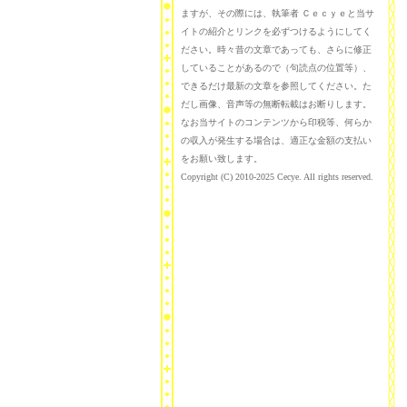
ますが、その際には、執筆者 Ｃｅｃｙｅと当サ
イトの紹介とリンクを必ずつけるようにしてく
ださい。時々昔の文章であっても、さらに修正
していることがあるので（句読点の位置等）、
できるだけ最新の文章を参照してください。た
だし画像、音声等の無断転載はお断りします。
なお当サイトのコンテンツから印税等、何らか
の収入が発生する場合は、適正な金額の支払い
をお願い致します。
Copyright (C) 2010-2025 Cecye. All rights reserved.