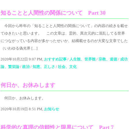
知ることと人間性の関係について Part 30
今回から昨年の「知ることと人間性の関係について」の内容の続きを載せ
てゆきたいと思います。 この文章は、霊的、異次元的に混乱してる世界
につながっている内容が多かったせいか、結構載せるのが大変な文章でした
（いわゆる偽光界 […]
2020年10月22日 9:07 PM,
おすすめ記事
/
人生観、世界観
/
宗教、道徳
/
成功
論、繁栄論
/
政治
/
知恵、正しさ
/
社会、文化
何日か、お休みします
何日か、お休みします。
2020年10月19日 8:51 PM,
お知らせ
科学的な真理の信頼性と限界について Part 7