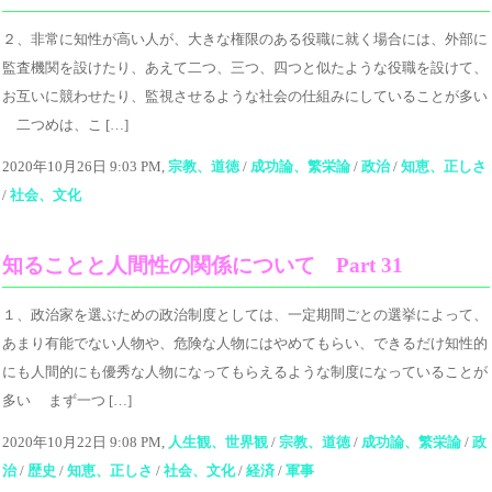
２、非常に知性が高い人が、大きな権限のある役職に就く場合には、外部に
監査機関を設けたり、あえて二つ、三つ、四つと似たような役職を設けて、
お互いに競わせたり、監視させるような社会の仕組みにしていることが多い
二つめは、こ […]
2020年10月26日 9:03 PM,
宗教、道徳
/
成功論、繁栄論
/
政治
/
知恵、正しさ
/
社会、文化
知ることと人間性の関係について Part 31
１、政治家を選ぶための政治制度としては、一定期間ごとの選挙によって、
あまり有能でない人物や、危険な人物にはやめてもらい、できるだけ知性的
にも人間的にも優秀な人物になってもらえるような制度になっていることが
多い まず一つ […]
2020年10月22日 9:08 PM,
人生観、世界観
/
宗教、道徳
/
成功論、繁栄論
/
政
治
/
歴史
/
知恵、正しさ
/
社会、文化
/
経済
/
軍事