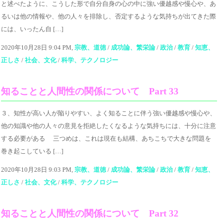
と述べたように、こうした形で自分自身の心の中に強い優越感や慢心や、あ
るいは他の情報や、他の人々を排除し、否定するような気持ちが出てきた際
には、いったん自 […]
2020年10月28日 9:04 PM,
宗教、道徳
/
成功論、繁栄論
/
政治
/
教育
/
知恵、
正しさ
/
社会、文化
/
科学、テクノロジー
知ることと人間性の関係について Part 33
３、知性が高い人が陥りやすい、よく知ることに伴う強い優越感や慢心や、
他の知識や他の人々の意見を拒絶したくなるような気持ちには、十分に注意
する必要がある 三つめは、これは現在も結構、あちこちで大きな問題を
巻き起こしている […]
2020年10月28日 9:03 PM,
宗教、道徳
/
成功論、繁栄論
/
政治
/
教育
/
知恵、
正しさ
/
社会、文化
/
科学、テクノロジー
知ることと人間性の関係について Part 32