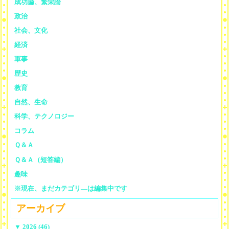
成功論、繁栄論
政治
社会、文化
経済
軍事
歴史
教育
自然、生命
科学、テクノロジー
コラム
Ｑ＆Ａ
Ｑ＆Ａ（短答編）
趣味
※現在、まだカテゴリ—は編集中です
アーカイブ
▼
2026 (46)