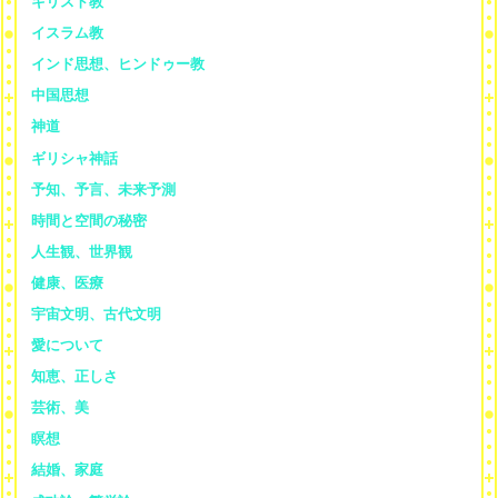
キリスト教
イスラム教
インド思想、ヒンドゥー教
中国思想
神道
ギリシャ神話
予知、予言、未来予測
時間と空間の秘密
人生観、世界観
健康、医療
宇宙文明、古代文明
愛について
知恵、正しさ
芸術、美
瞑想
結婚、家庭