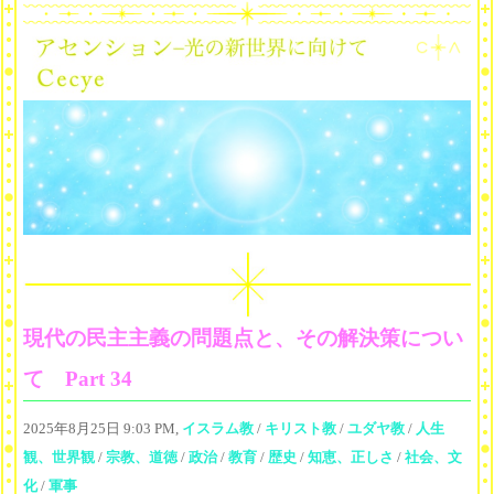
現代の民主主義の問題点と、その解決策につい
て Part 34
2025年8月25日 9:03 PM,
イスラム教
/
キリスト教
/
ユダヤ教
/
人生
観、世界観
/
宗教、道徳
/
政治
/
教育
/
歴史
/
知恵、正しさ
/
社会、文
化
/
軍事