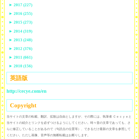
►
2017 (227)
►
2016 (255)
►
2015 (273)
►
2014 (319)
►
2013 (248)
►
2012 (376)
►
2011 (661)
►
2010 (156)
英語版
http://cecye.com/en
Copyright
当サイトの文章の転載、翻訳、拡散は自由としますが、その際には、執筆者 Ｃｅｃｙｅと
当サイトの紹介とリンクを必ずつけるようにしてください。時々昔の文章であっても、さ
らに修正していることがあるので（句読点の位置等）、できるだけ最新の文章を参照して
ください。ただし画像、音声等の無断転載はお断りします。