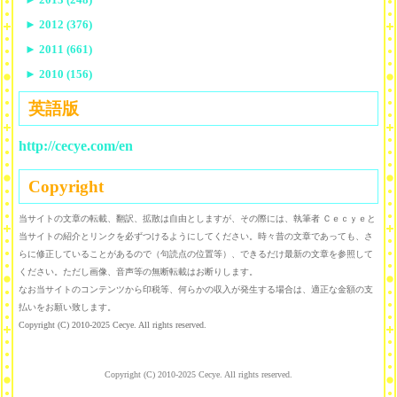
►
2012 (376)
►
2011 (661)
►
2010 (156)
英語版
http://cecye.com/en
Copyright
当サイトの文章の転載、翻訳、拡散は自由としますが、その際には、執筆者 Ｃｅｃｙｅと
当サイトの紹介とリンクを必ずつけるようにしてください。時々昔の文章であっても、さ
らに修正していることがあるので（句読点の位置等）、できるだけ最新の文章を参照して
ください。ただし画像、音声等の無断転載はお断りします。
なお当サイトのコンテンツから印税等、何らかの収入が発生する場合は、適正な金額の支
払いをお願い致します。
Copyright (C) 2010-2025 Cecye. All rights reserved.
Copyright (C) 2010-2025 Cecye. All rights reserved.