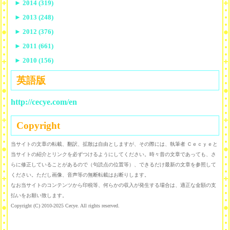
►
2014 (319)
►
2013 (248)
►
2012 (376)
►
2011 (661)
►
2010 (156)
英語版
http://cecye.com/en
Copyright
当サイトの文章の転載、翻訳、拡散は自由としますが、その際には、執筆者 Ｃｅｃｙｅと
当サイトの紹介とリンクを必ずつけるようにしてください。時々昔の文章であっても、さ
らに修正していることがあるので（句読点の位置等）、できるだけ最新の文章を参照して
ください。ただし画像、音声等の無断転載はお断りします。
なお当サイトのコンテンツから印税等、何らかの収入が発生する場合は、適正な金額の支
払いをお願い致します。
Copyright (C) 2010-2025 Cecye. All rights reserved.