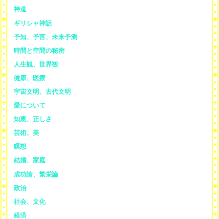
神道
ギリシャ神話
予知、予言、未来予測
時間と空間の秘密
人生観、世界観
健康、医療
宇宙文明、古代文明
愛について
知恵、正しさ
芸術、美
瞑想
結婚、家庭
成功論、繁栄論
政治
社会、文化
経済