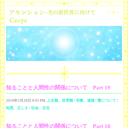
知ることと人間性の関係について Part 19
2019年5月29日 9:03 PM,
人生観、世界観
/
宗教、道徳
/
愛について
/
知恵、正しさ
/
社会、文化
知ることと人間性の関係について Part 18