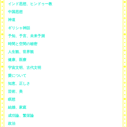
インド思想、ヒンドゥー教
中国思想
神道
ギリシャ神話
予知、予言、未来予測
時間と空間の秘密
人生観、世界観
健康、医療
宇宙文明、古代文明
愛について
知恵、正しさ
芸術、美
瞑想
結婚、家庭
成功論、繁栄論
政治