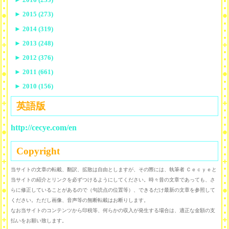
►
2015 (273)
►
2014 (319)
►
2013 (248)
►
2012 (376)
►
2011 (661)
►
2010 (156)
英語版
http://cecye.com/en
Copyright
当サイトの文章の転載、翻訳、拡散は自由としますが、その際には、執筆者 Ｃｅｃｙｅと
当サイトの紹介とリンクを必ずつけるようにしてください。時々昔の文章であっても、さ
らに修正していることがあるので（句読点の位置等）、できるだけ最新の文章を参照して
ください。ただし画像、音声等の無断転載はお断りします。
なお当サイトのコンテンツから印税等、何らかの収入が発生する場合は、適正な金額の支
払いをお願い致します。