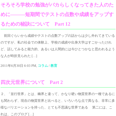
そろそろ学校の勉強がバカらしくなってきた人のた
めに―――短期間でテストの点数や成績をアップす
るための秘訣について Part 12
前回ぐらいから成績やテストの点数アップの話からは少し外れてきている
のですが、私の社会での体験上、学校の成績や出身大学はすごかったけれ
ど、話してみると能力的、あるいは人間的には今ひとつかなと思われるよう
な人が時折見られた […]
2011年6月30日 6:03 PM,
コラム
/
教育
四次元世界について Part 2
２、「並行世界」とは、幽界と違って、かなり硬い物質世界の一種であるに
も関わらず、現在の物質世界と比べると、いろいろな点で異なる、非常に多
様なバリエーションを持った、とても不思議な世界である 第二には、こ
れは、このブログ […]