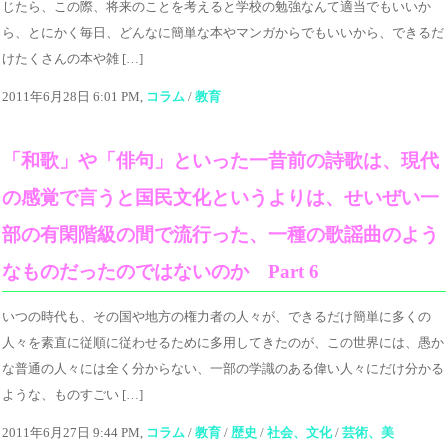
じたら、この際、将来のことを考えると学校の勉強なんて適当でもいいか
ら、とにかく毎日、どんなに簡単な本やマンガからでもいいから、できるだ
けたくさんの本や雑 […]
2011年6月28日 6:01 PM,
コラム
/
教育
「和歌」や「俳句」といった一昔前の詩歌は、現代
の感覚で言うと国民文化というよりは、せいぜい一
部の有閑階級の間で流行った、一種の歌謡曲のよう
なものだったのではないのか Part 6
いつの時代も、その国や地方の権力者の人々が、できるだけ簡単に多くの
人々を素直に従順に従わせるために多用してきたのが、この世界には、愚か
な普通の人々には全く分からない、一部の学識のある偉い人々にだけ分かる
ような、ものすごい […]
2011年6月27日 9:44 PM,
コラム
/
教育
/
歴史
/
社会、文化
/
芸術、美