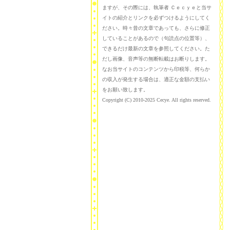
ますが、その際には、執筆者 Ｃｅｃｙｅと当サ
イトの紹介とリンクを必ずつけるようにしてく
ださい。時々昔の文章であっても、さらに修正
していることがあるので（句読点の位置等）、
できるだけ最新の文章を参照してください。た
だし画像、音声等の無断転載はお断りします。
なお当サイトのコンテンツから印税等、何らか
の収入が発生する場合は、適正な金額の支払い
をお願い致します。
Copyright (C) 2010-2025 Cecye. All rights reserved.