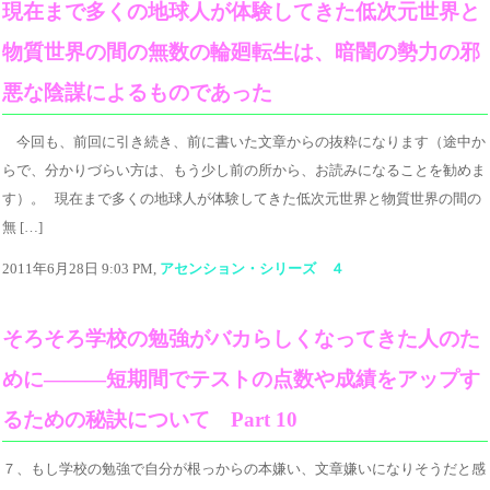
現在まで多くの地球人が体験してきた低次元世界と
物質世界の間の無数の輪廻転生は、暗闇の勢力の邪
悪な陰謀によるものであった
今回も、前回に引き続き、前に書いた文章からの抜粋になります（途中か
らで、分かりづらい方は、もう少し前の所から、お読みになることを勧めま
す）。 現在まで多くの地球人が体験してきた低次元世界と物質世界の間の
無 […]
2011年6月28日 9:03 PM,
アセンション・シリーズ ４
そろそろ学校の勉強がバカらしくなってきた人のた
めに―――短期間でテストの点数や成績をアップす
るための秘訣について Part 10
７、もし学校の勉強で自分が根っからの本嫌い、文章嫌いになりそうだと感