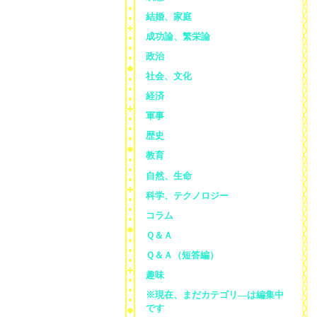
結婚、家庭
成功論、繁栄論
政治
社会、文化
経済
軍事
歴史
教育
自然、生命
科学、テクノロジー
コラム
Ｑ＆Ａ
Ｑ＆Ａ（短答編）
趣味
※現在、まだカテゴリ—は編集中
です