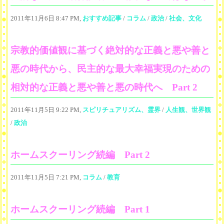
2011年11月6日 8:47 PM,
おすすめ記事
/
コラム
/
政治
/
社会、文化
宗教的価値観に基づく絶対的な正義と悪や善と
悪の時代から、民主的な最大幸福実現のための
相対的な正義と悪や善と悪の時代へ Part 2
2011年11月5日 9:22 PM,
スピリチュアリズム、霊界
/
人生観、世界観
/
政治
ホームスクーリング続編 Part 2
2011年11月5日 7:21 PM,
コラム
/
教育
ホームスクーリング続編 Part 1