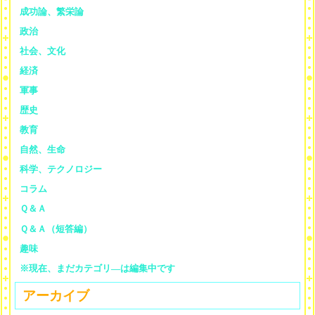
成功論、繁栄論
政治
社会、文化
経済
軍事
歴史
教育
自然、生命
科学、テクノロジー
コラム
Ｑ＆Ａ
Ｑ＆Ａ（短答編）
趣味
※現在、まだカテゴリ—は編集中です
アーカイブ