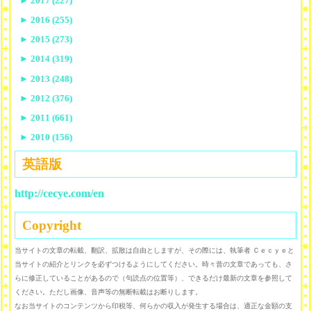
►
2017 (227)
►
2016 (255)
►
2015 (273)
►
2014 (319)
►
2013 (248)
►
2012 (376)
►
2011 (661)
►
2010 (156)
英語版
http://cecye.com/en
Copyright
当サイトの文章の転載、翻訳、拡散は自由としますが、その際には、執筆者 Ｃｅｃｙｅと
当サイトの紹介とリンクを必ずつけるようにしてください。時々昔の文章であっても、さ
らに修正していることがあるので（句読点の位置等）、できるだけ最新の文章を参照して
ください。ただし画像、音声等の無断転載はお断りします。
なお当サイトのコンテンツから印税等、何らかの収入が発生する場合は、適正な金額の支