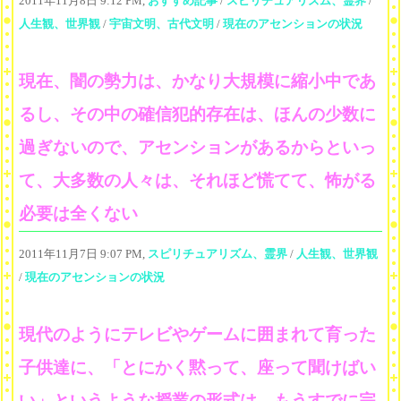
2011年11月8日 9:12 PM,
おすすめ記事
/
スピリチュアリズム、霊界
/
人生観、世界観
/
宇宙文明、古代文明
/
現在のアセンションの状況
現在、闇の勢力は、かなり大規模に縮小中であ
るし、その中の確信犯的存在は、ほんの少数に
過ぎないので、アセンションがあるからといっ
て、大多数の人々は、それほど慌てて、怖がる
必要は全くない
2011年11月7日 9:07 PM,
スピリチュアリズム、霊界
/
人生観、世界観
/
現在のアセンションの状況
現代のようにテレビやゲームに囲まれて育った
子供達に、「とにかく黙って、座って聞けばい
い」というような授業の形式は、もうすでに完