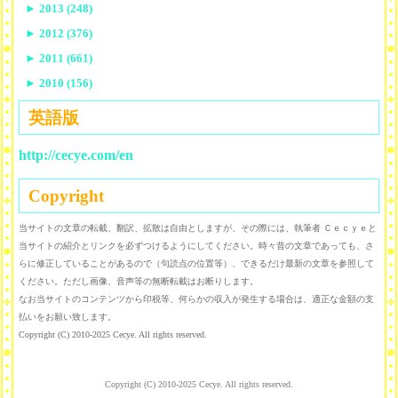
►
2013 (248)
►
2012 (376)
►
2011 (661)
►
2010 (156)
英語版
http://cecye.com/en
Copyright
当サイトの文章の転載、翻訳、拡散は自由としますが、その際には、執筆者 Ｃｅｃｙｅと
当サイトの紹介とリンクを必ずつけるようにしてください。時々昔の文章であっても、さ
らに修正していることがあるので（句読点の位置等）、できるだけ最新の文章を参照して
ください。ただし画像、音声等の無断転載はお断りします。
なお当サイトのコンテンツから印税等、何らかの収入が発生する場合は、適正な金額の支
払いをお願い致します。
Copyright (C) 2010-2025 Cecye. All rights reserved.
Copyright (C) 2010-2025 Cecye. All rights reserved.