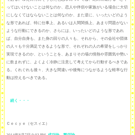
ってはいけないことは何なのか、恋人や伴侶や家族がいる場合に大切
にしなくてはならないことは何なのか、また逆に、いったいどのよう
な形であれば、特に仕事上、あるいは人間関係上、あまり問題がない
ような行動にできるのか、さらには、いったいどのような形であれ
ば、自分自身も、また身の回りの人々も、それから、その会社や団体
の人々も十分満足できるような形で、それぞれの人の希望をしっかり
実現できるのか、ということを、あまりその場の情熱や雰囲気や勢い
に飲まれずに、よくよく冷静に注意して考えてから行動するべきであ
る。くれぐれも後々、大きな間違いや後悔につながるような軽率な行
動は控えるべきである。
続く・・・
Ｃｅｃｙｅ（セスィエ）
2014年8月7日 9:03 PM,
成功論、繁栄論