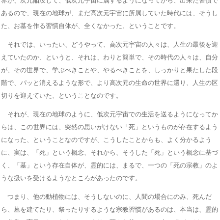
界が、次元陥没して、低次元宇宙に属するようになってから、出来た習慣で
あるので、現在の地球が、まだ高次元宇宙に所属していた時代には、そうし
た、お墓を作る習慣自体が、全くなかった、ということです。
それでは、いったい、どうやって、高次元宇宙の人々は、人生の最後を迎
えていたのか、というと、それは、わりと簡単で、その時代の人々は、自分
が、その世界で、学ぶべきことや、やるべきことを、しっかりと果たした段
階で、パッと消えるような形で、より高次元の生命の世界に還り、人生の区
切りを迎えていた、ということなのです。
それが、現在の地球のように、低次元宇宙での生活を送るようになってか
らは、この世界には、突然の思いがけない「死」というものが存在するよう
になった、ということなのですが、こうしたことからも、よく分かるよう
に、実は、「死」という概念、それから、そうした「死」という概念に基づ
く、「墓」という存在自体が、霊的には、まるで、一つの「死の宗教」のよ
うな扱いを受けるようなところがあったのです。
つまり、他の動植物には、そうしないのに、人間の場合にのみ、死んだ
ら、墓を建てたり、祭ったりするような宗教習慣があるのは、本当は、霊的