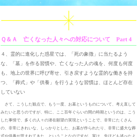
Ｑ＆Ａ 亡くなった人々への対応について Part 4
４、霊的に進化した惑星では、「死の象徴」に当たるよう
な、「墓」を作る習慣や、亡くなった人の魂を、何度も何度
も、地上の世界に呼び寄せ、引き戻すような霊的な働きを持
つ、「葬式」や「供養」を行うような習慣は、ほとんど存在
していない
さて、こうした観点で、もう一度、お墓というものについて、考え直して
みたいと思うのですが、特に、ここ百年ぐらいの間の時期というのは、こう
した事情で、多くの人々の潜在願望の実現ということで、非常にたくさん
の、非常にきれいな、しっかりとした、お墓が作られたり、非常に盛大な葬
式や供養が営まれてきた、ということなのですが、実は、先ほども述べたよ