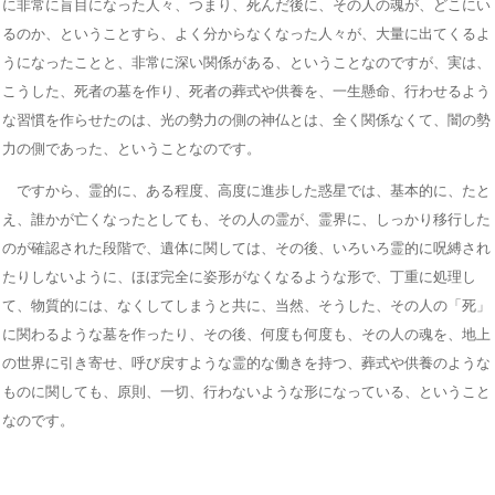
に非常に盲目になった人々、つまり、死んだ後に、その人の魂が、どこにい
るのか、ということすら、よく分からなくなった人々が、大量に出てくるよ
うになったことと、非常に深い関係がある、ということなのですが、実は、
こうした、死者の墓を作り、死者の葬式や供養を、一生懸命、行わせるよう
な習慣を作らせたのは、光の勢力の側の神仏とは、全く関係なくて、闇の勢
力の側であった、ということなのです。
ですから、霊的に、ある程度、高度に進歩した惑星では、基本的に、たと
え、誰かが亡くなったとしても、その人の霊が、霊界に、しっかり移行した
のが確認された段階で、遺体に関しては、その後、いろいろ霊的に呪縛され
たりしないように、ほぼ完全に姿形がなくなるような形で、丁重に処理し
て、物質的には、なくしてしまうと共に、当然、そうした、その人の「死」
に関わるような墓を作ったり、その後、何度も何度も、その人の魂を、地上
の世界に引き寄せ、呼び戻すような霊的な働きを持つ、葬式や供養のような
ものに関しても、原則、一切、行わないような形になっている、ということ
なのです。