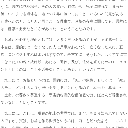
うに、霊的に見た場合、その人の霊が、肉体から、完全に離れてしまった
後、いつまでも遺体を、地上の世界に置いておくと、いろいろ問題がある、
と述べたのと、ほとんど同じような理由で、お墓の存在に関しても、霊的に
は、ほぼ不必要なところがあった、ということなのです。
お墓が不必要な理由としては、大きく三つあるのですが、まず第一には、
本当は、霊的には、亡くなった人に用事があるなら、亡くなった人に、直
接、コンタクトすればよいはずなので、基本的に、そうした、もうすでに亡
くなった人の魂の抜け殻にあたる、遺体、及び、遺体を置くためのモニュメ
ントというのは、全く不必要なところがある、ということです。
第二には、お墓というのは、霊的には、「死」の象徴、もしくは、「死」
のモニュメントのような扱いを受けることになるので、本当の「幸福」や
「生命」の尊さを尊重する、宇宙的な霊的な価値観では、ほとんど尊重され
ていない、ということです。
第三には、これは、現在の地上の世界では、まだ、あまり知られていない
のですが、実は、お墓を作る習慣というのは、前にも述べたように、この世