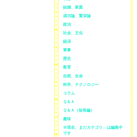
結婚、家庭
成功論、繁栄論
政治
社会、文化
経済
軍事
歴史
教育
自然、生命
科学、テクノロジー
コラム
Ｑ＆Ａ
Ｑ＆Ａ（短答編）
趣味
※現在、まだカテゴリ—は編集中
です