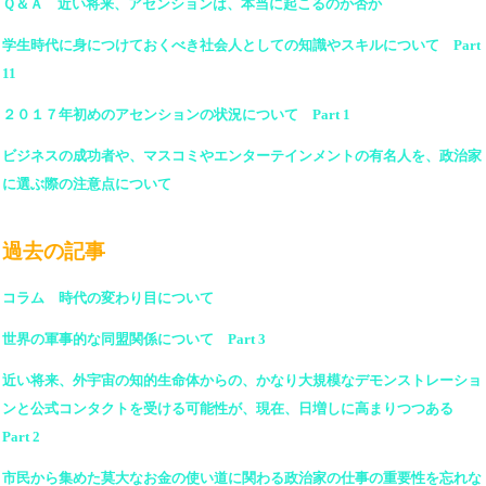
Ｑ＆Ａ 近い将来、アセンションは、本当に起こるのか否か
学生時代に身につけておくべき社会人としての知識やスキルについて Part
11
２０１７年初めのアセンションの状況について Part 1
ビジネスの成功者や、マスコミやエンターテインメントの有名人を、政治家
に選ぶ際の注意点について
過去の記事
コラム 時代の変わり目について
世界の軍事的な同盟関係について Part 3
近い将来、外宇宙の知的生命体からの、かなり大規模なデモンストレーショ
ンと公式コンタクトを受ける可能性が、現在、日増しに高まりつつある
Part 2
市民から集めた莫大なお金の使い道に関わる政治家の仕事の重要性を忘れな