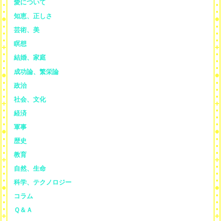
愛について
知恵、正しさ
芸術、美
瞑想
結婚、家庭
成功論、繁栄論
政治
社会、文化
経済
軍事
歴史
教育
自然、生命
科学、テクノロジー
コラム
Ｑ＆Ａ