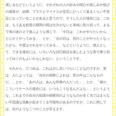
感じるなどというように、それぞれの人の好みや関心や楽しみや悦び
の感覚が、結構、プラスとマイナスが交互にひっくり返るくらい不安
定になっていることがあると思うので、そうした人の場合には、これ
は、もうある程度の期間の間は仕方がないと単純に割り切って、まる
で海の波の上で遊ぶような感じで、「今日は、これがやりたいから、
とにかくやってみる」、とか、「次の日は、別のことがやりたくなっ
たから、今度はそれをやってみる」、などというように、個人とし
て、できる場合には、いろいろな試行錯誤を楽しむような形で乗り切
ってゆくのもよいかもしれない、ということです。
それから、三つめは、これは少し言いづらいことなのですが、実
は、人によっては、「自分の経験によれば、世の中はこんなもの
だ」、とか、「あの人は、あんな性格の人だった」、とか、「確か、
こういうケースの場合には、いつもこうなるんだよな」、というよう
な、これまでの自分の知識や経験則のようなものが全く当てはまらな
い不思議な現象が起きてくる可能性があるのですが、これに関して
は、次のような二つのことが言えます。