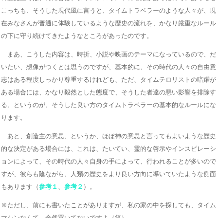
こっちも、そうした現代風に言うと、タイムトラベラーのような人々が、現
在みなさんが普通に体験しているような歴史の流れを、かなり厳重なルール
の下に守り続けてきたようなところがあったのです。
まあ、こうした内容は、時折、小説や映画のテーマになっているので、だ
いたい、想像がつくとは思うのですが、基本的に、その時代の人々の自由意
志はある程度しっかり尊重するけれども、ただ、タイムテロリストの暗躍が
ある場合には、かなり毅然とした態度で、そうした者達の悪い影響を排除す
る、というのが、そうした良い方のタイムトラベラーの基本的なルールにな
ります。
あと、創造主の意思、というか、ほぼ神の意思と言ってもよいような歴史
的な決定がある場合には、これは、たいてい、霊的な啓示やインスピレーシ
ョンによって、その時代の人々自身の手によって、行われることが多いので
すが、彼らも陰ながら、人類の歴史をより良い方向に導いていたような側面
もあります（
参考１
、
参考２
）。
※ただし、前にも書いたことがありますが、私の家の中を探しても、タイム
マシンなんて、全然置いてないですよ（笑）。