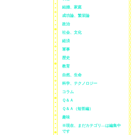
結婚、家庭
成功論、繁栄論
政治
社会、文化
経済
軍事
歴史
教育
自然、生命
科学、テクノロジー
コラム
Ｑ＆Ａ
Ｑ＆Ａ（短答編）
趣味
※現在、まだカテゴリ—は編集中
です