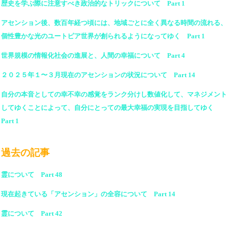
歴史を学ぶ際に注意すべき政治的なトリックについて Part 1
アセンション後、数百年経つ頃には、地域ごとに全く異なる時間の流れる、
個性豊かな光のユートピア世界が創られるようになってゆく Part 1
世界規模の情報化社会の進展と、人間の幸福について Part 4
２０２５年１〜３月現在のアセンションの状況について Part 14
自分の本音としての幸不幸の感覚をランク分けし数値化して、マネジメント
してゆくことによって、自分にとっての最大幸福の実現を目指してゆく
Part 1
過去の記事
霊について Part 48
現在起きている「アセンション」の全容について Part 14
霊について Part 42