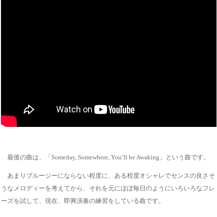
最後の曲は、「Someday, Somewhere, You’ll be Awaking」という曲です。
あまりブルージーにならない程度に、ある程度オシャレでセンスの良さそ
うなメロディーを考えてから、それを元にほぼ毎日のようにいろいろなフレ
ーズを試して、現在、即興演奏の練習をしている曲です。