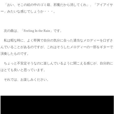
「おい、そこの絵の中のゴミ箱、邪魔だから消してくれ」、「アイアイサ
ー」みたいな感じでしょうか・・・。
次の曲は、「Feeling In the Rain」です。
私は暇な時に、よく即興で自分の気分に合った適当なメロディーを口ずさ
んでいることがあるのですが、これはそうしたメロディーの一部をギターで
演奏したものです。
ちょっと不安定そうなのに楽しんでいるように聞こえる感じが、自分的に
はとても良いと思っています。
それでは、お楽しみください。