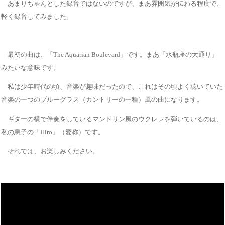
あまりちゃんとした録音ではないのですが、まあ雰囲気が伝わる程度で、
軽く録音してみました。
最初の曲は、「The Aquarian Boulevard」です。まあ「水瓶座の大通り」
みたいな意味です。
私は少年時代の頃、音楽が趣味だったので、これはその頃よく聴いていた
音楽の一つのブルーグラス（カントリーの一種）風の曲になります。
ギターの横で伴奏をしているマンドリン風のウクレレを弾いているのは、
私の息子の「Hiro」（愛称）です。
それでは、お楽しみください。