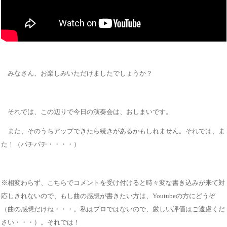
みなさん、お楽しみいただけましたでしょうか？
それでは、この辺りで今日の演奏会は、おしまいです。
また、そのうちアップできたら続きがあるかもしれません。それでは、ま
た！（パチパチ・・・・）
※相変わらず、こちらでコメントを受け付けると時々変な書き込みが来て対
応しきれないので、もし曲の感想が書きたい方は、Youtubeの方にどうぞ
（曲の感想だけね・・・。私はプロではないので、厳しい評価はご遠慮くだ
さい・・・）。それでは！