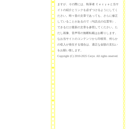
ますが、その際には、執筆者 Ｃｅｃｙｅと当サ
イトの紹介とリンクを必ずつけるようにしてく
ださい。時々昔の文章であっても、さらに修正
していることがあるので（句読点の位置等）、
できるだけ最新の文章を参照してください。た
だし画像、音声等の無断転載はお断りします。
なお当サイトのコンテンツから印税等、何らか
の収入が発生する場合は、適正な金額の支払い
をお願い致します。
Copyright (C) 2010-2025 Cecye. All rights reserved.