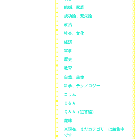
結婚、家庭
成功論、繁栄論
政治
社会、文化
経済
軍事
歴史
教育
自然、生命
科学、テクノロジー
コラム
Ｑ＆Ａ
Ｑ＆Ａ（短答編）
趣味
※現在、まだカテゴリ—は編集中
です