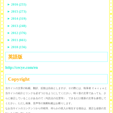
►
2016 (255)
►
2015 (273)
►
2014 (319)
►
2013 (248)
►
2012 (376)
►
2011 (661)
►
2010 (156)
英語版
http://cecye.com/en
Copyright
当サイトの文章の転載、翻訳、拡散は自由としますが、その際には、執筆者 Ｃｅｃｙｅと
当サイトの紹介とリンクを必ずつけるようにしてください。時々昔の文章であっても、さ
らに修正していることがあるので（句読点の位置等）、できるだけ最新の文章を参照して
ください。ただし画像、音声等の無断転載はお断りします。
なお当サイトのコンテンツから印税等、何らかの収入が発生する場合は、適正な金額の支