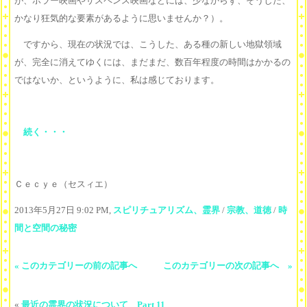
が、ホラー映画やサスペンス映画などには、少なからず、そうした、
かなり狂気的な要素があるように思いませんか？）。
ですから、現在の状況では、こうした、ある種の新しい地獄領域
が、完全に消えてゆくには、まだまだ、数百年程度の時間はかかるの
ではないか、というように、私は感じております。
続く・・・
Ｃｅｃｙｅ（セスィエ）
2013年5月27日 9:02 PM,
スピリチュアリズム、霊界
/
宗教、道徳
/
時
間と空間の秘密
« このカテゴリーの前の記事へ
このカテゴリーの次の記事へ »
«
最近の霊界の状況について Part 11