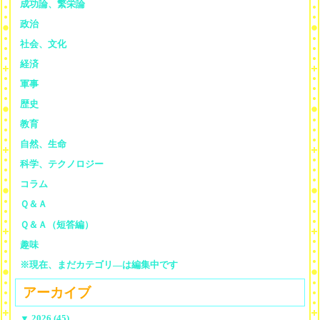
成功論、繁栄論
政治
社会、文化
経済
軍事
歴史
教育
自然、生命
科学、テクノロジー
コラム
Ｑ＆Ａ
Ｑ＆Ａ（短答編）
趣味
※現在、まだカテゴリ—は編集中です
アーカイブ
▼
2026 (45)