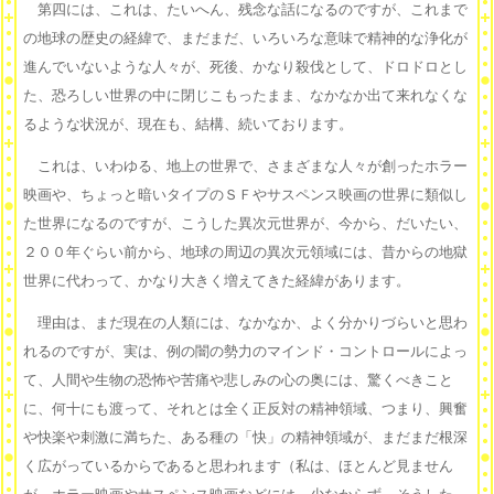
第四には、これは、たいへん、残念な話になるのですが、これまで
の地球の歴史の経緯で、まだまだ、いろいろな意味で精神的な浄化が
進んでいないような人々が、死後、かなり殺伐として、ドロドロとし
た、恐ろしい世界の中に閉じこもったまま、なかなか出て来れなくな
るような状況が、現在も、結構、続いております。
これは、いわゆる、地上の世界で、さまざまな人々が創ったホラー
映画や、ちょっと暗いタイプのＳＦやサスペンス映画の世界に類似し
た世界になるのですが、こうした異次元世界が、今から、だいたい、
２００年ぐらい前から、地球の周辺の異次元領域には、昔からの地獄
世界に代わって、かなり大きく増えてきた経緯があります。
理由は、まだ現在の人類には、なかなか、よく分かりづらいと思わ
れるのですが、実は、例の闇の勢力のマインド・コントロールによっ
て、人間や生物の恐怖や苦痛や悲しみの心の奥には、驚くべきこと
に、何十にも渡って、それとは全く正反対の精神領域、つまり、興奮
や快楽や刺激に満ちた、ある種の「快」の精神領域が、まだまだ根深
く広がっているからであると思われます（私は、ほとんど見ません