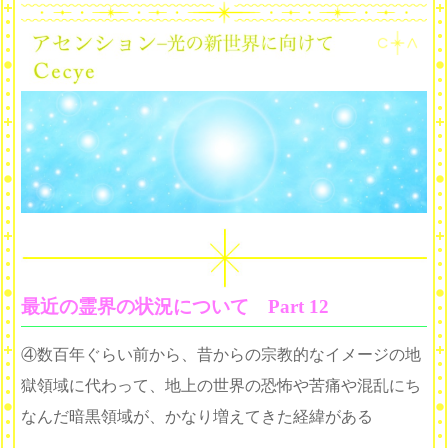
最近の霊界の状況について Part 12
④数百年ぐらい前から、昔からの宗教的なイメージの地
獄領域に代わって、地上の世界の恐怖や苦痛や混乱にち
なんだ暗黒領域が、かなり増えてきた経緯がある