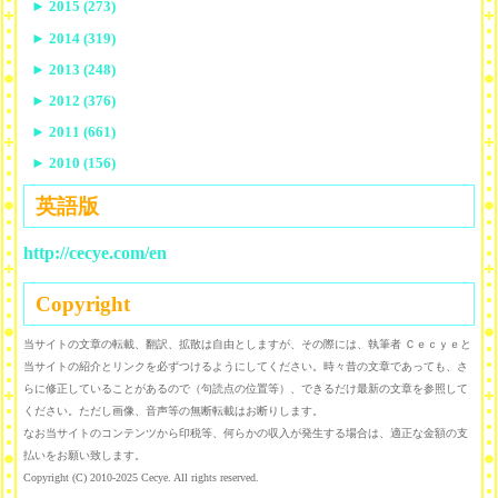
►
2015 (273)
►
2014 (319)
►
2013 (248)
►
2012 (376)
►
2011 (661)
►
2010 (156)
英語版
http://cecye.com/en
Copyright
当サイトの文章の転載、翻訳、拡散は自由としますが、その際には、執筆者 Ｃｅｃｙｅと
当サイトの紹介とリンクを必ずつけるようにしてください。時々昔の文章であっても、さ
らに修正していることがあるので（句読点の位置等）、できるだけ最新の文章を参照して
ください。ただし画像、音声等の無断転載はお断りします。
なお当サイトのコンテンツから印税等、何らかの収入が発生する場合は、適正な金額の支
払いをお願い致します。
Copyright (C) 2010-2025 Cecye. All rights reserved.