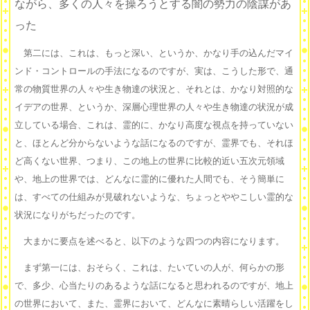
ながら、多くの人々を操ろうとする闇の勢力の陰謀があ
った
第二には、これは、もっと深い、というか、かなり手の込んだマイ
ンド・コントロールの手法になるのですが、実は、こうした形で、通
常の物質世界の人々や生き物達の状況と、それとは、かなり対照的な
イデアの世界、というか、深層心理世界の人々や生き物達の状況が成
立している場合、これは、霊的に、かなり高度な視点を持っていない
と、ほとんど分からないような話になるのですが、霊界でも、それほ
ど高くない世界、つまり、この地上の世界に比較的近い五次元領域
や、地上の世界では、どんなに霊的に優れた人間でも、そう簡単に
は、すべての仕組みが見破れないような、ちょっとややこしい霊的な
状況になりがちだったのです。
大まかに要点を述べると、以下のような四つの内容になります。
まず第一には、おそらく、これは、たいていの人が、何らかの形
で、多少、心当たりのあるような話になると思われるのですが、地上
の世界において、また、霊界において、どんなに素晴らしい活躍をし