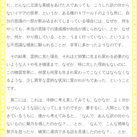
た、どんなに立派な業績をあげた人であっても、こうした訳の分から
ないイデアの世界、というか、ある種のＸワールドのような所に、自
分の意識の一部が飲み込まれてしまっている場合には、なぜか、何を
やっても、本当の意味での達成感や自信が感じられない、とか、なぜ
か、何か、やり残している、とか、うまく行っていない、というよう
な不思議な感覚に駆られることが、非常に多かったようなのです。
その結果、霊的に見た場合、それほど頻繁に生まれ変わる必要のな
いような人々や生き物達まで、なぜか、特に大した理由もないのに、
この物質世界に、何度も何度も生まれ変わってこなくてはならなくな
るような、少し異常な霊的な状況に置かれがちであった、ということ
です。
第二には、これは、冷静に考え直してみても、なかなか、よく分か
りづらいような話になってしまうのですが、要するに、人間として生
きているうちに、後から考えてみると、「なんで、あんな訳の分から
ないものに魅力を感じたのかな？」、とか、「なんで、こんな簡単な
努力を怠ったり、確実に成功できる話を見逃したのかな？」、とか、